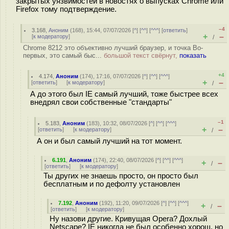
закрытых уязвимостей в новостях о выпусках Chrome или
Firefox тому подтверждение.
–4
3.168
,
Аноним
(
168
), 15:44, 07/07/2026 [
^
] [
^^
] [
^^^
] [
ответить
]
+
–
[
к модератору
]
/
Chrome 8212 это объективно лучший браузер, и точка Во-
первых, это самый быс...
большой текст свёрнут,
показать
+4
4.174
,
Аноним
(
174
), 17:16, 07/07/2026 [
^
] [
^^
] [
^^^
]
+
–
[
ответить
]
[
к модератору
]
/
А до этого был IE самый лучший, тоже быстрее всех
внедрял свои собственные "стандарты"
–1
5.183
,
Аноним
(
183
), 10:32, 08/07/2026 [
^
] [
^^
] [
^^^
]
+
–
[
ответить
]
[
к модератору
]
/
А он и был самый лучший на тот момент.
6.191
,
Аноним
(
174
), 22:40, 08/07/2026 [
^
] [
^^
] [
^^^
]
+
–
/
[
ответить
]
[
к модератору
]
Ты других не знаешь просто, он просто был
бесплатным и по дефолту установлен
7.192
,
Аноним
(
192
), 11:20, 09/07/2026 [
^
] [
^^
] [
^^^
]
+
–
/
[
ответить
]
[
к модератору
]
Ну назови другие. Кривущая Opera? Дохлый
Netscape? IE никогда не был особенно хорош, но