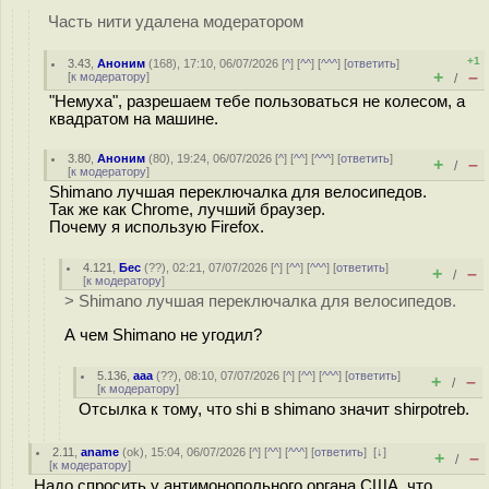
Часть нити удалена модератором
+1
3.43
,
Аноним
(
168
), 17:10, 06/07/2026 [
^
] [
^^
] [
^^^
] [
ответить
]
+
–
[
к модератору
]
/
"Немуха", разрешаем тебе пользоваться не колесом, а
квадратом на машине.
3.80
,
Аноним
(
80
), 19:24, 06/07/2026 [
^
] [
^^
] [
^^^
] [
ответить
]
+
–
/
[
к модератору
]
Shimano лучшая переключалка для велосипедов.
Так же как Chrome, лучший браузер.
Почему я использую Firefox.
4.121
,
Бес
(
??
), 02:21, 07/07/2026 [
^
] [
^^
] [
^^^
] [
ответить
]
+
–
/
[
к модератору
]
> Shimano лучшая переключалка для велосипедов.
А чем Shimano не угодил?
5.136
,
ааа
(
??
), 08:10, 07/07/2026 [
^
] [
^^
] [
^^^
] [
ответить
]
+
–
/
[
к модератору
]
Отсылка к тому, что shi в shimano значит shirpotreb.
2.11
,
aname
(
ok
), 15:04, 06/07/2026 [
^
] [
^^
] [
^^^
] [
ответить
]
[
↓
]
+
–
/
[
к модератору
]
Надо спросить у антимонопольного органа США, что