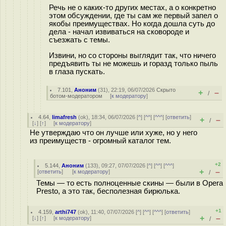
Речь не о каких-то других местах, а о конкретно
этом обсуждении, где ты сам же первый запел о
якобы преимуществах. Но когда дошла суть до
дела - начал извиваться на сковороде и
съезжать с темы.
Извини, но со стороны выглядит так, что ничего
предъявить ты не можешь и горазд только пыль
в глаза пускать.
7.101
,
Аноним
(
31
), 22:19, 06/07/2026
Скрыто
+
–
/
ботом-модератором
[
к модератору
]
4.64
,
limafresh
(
ok
), 18:34, 06/07/2026 [
^
] [
^^
] [
^^^
] [
ответить
]
+
–
/
[
↓
] [
↑
] [
к модератору
]
Не утверждаю что он лучше или хуже, но у него
из преимуществ - огромный каталог тем.
+2
5.144
,
Аноним
(
133
), 09:27, 07/07/2026 [
^
] [
^^
] [
^^^
]
+
–
[
ответить
]
[
к модератору
]
/
Темы — то есть полноценные скины — были в Opera
Presto, а это так, бесполезная бирюлька.
+1
4.159
,
arthi747
(
ok
), 11:40, 07/07/2026 [
^
] [
^^
] [
^^^
] [
ответить
]
+
–
[
↓
] [
↑
] [
к модератору
]
/