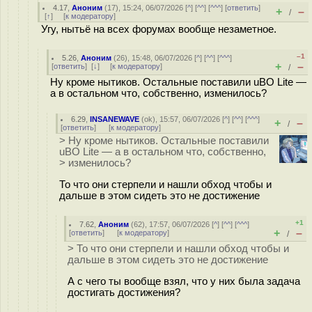
4.17
,
Аноним
(
17
), 15:24, 06/07/2026 [
^
] [
^^
] [
^^^
] [
ответить
]
+
–
/
[
↑
] [
к модератору
]
Угу, нытьё на всех форумах вообще незаметное.
–1
5.26
,
Аноним
(
26
), 15:48, 06/07/2026 [
^
] [
^^
] [
^^^
]
+
–
[
ответить
]
[
↓
] [
к модератору
]
/
Ну кроме нытиков. Остальные поставили uBO Lite —
а в остальном что, собственно, изменилось?
6.29
,
INSANEWAVE
(
ok
), 15:57, 06/07/2026 [
^
] [
^^
] [
^^^
]
+
–
/
[
ответить
]
[
к модератору
]
> Ну кроме нытиков. Остальные поставили
uBO Lite — а в остальном что, собственно,
> изменилось?
То что они стерпели и нашли обход чтобы и
дальше в этом сидеть это не достижение
+1
7.62
,
Аноним
(
62
), 17:57, 06/07/2026 [
^
] [
^^
] [
^^^
]
+
–
[
ответить
]
[
к модератору
]
/
> То что они стерпели и нашли обход чтобы и
дальше в этом сидеть это не достижение
А с чего ты вообще взял, что у них была задача
достигать достижения?