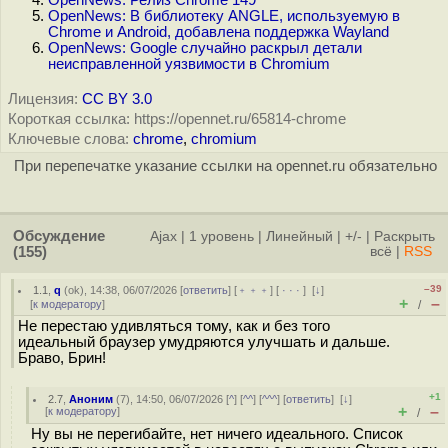
OpenNews: Релиз Chrome 149
OpenNews: В библиотеку ANGLE, используемую в
Chrome и Android, добавлена поддержка Wayland
OpenNews: Google случайно раскрыл детали
неисправленной уязвимости в Chromium
Лицензия:
CC BY 3.0
Короткая ссылка: https://opennet.ru/65814-chrome
Ключевые слова:
chrome
,
chromium
При перепечатке указание ссылки на opennet.ru обязательно
Обсуждение
Ajax
|
1 уровень
|
Линейный
|
+/-
|
Раскрыть
(155)
всё
|
RSS
–39
1.1
,
q
(
ok
), 14:38, 06/07/2026 [
ответить
] [
﹢﹢﹢
] [
· · ·
]
[
↓
]
+
–
[
к модератору
]
/
Не перестаю удивляться тому, как и без того
идеальный браузер умудряются улучшать и дальше.
Браво, Брин!
+1
2.7
,
Аноним
(
7
), 14:50, 06/07/2026 [
^
] [
^^
] [
^^^
] [
ответить
]
[
↓
]
+
–
[
к модератору
]
/
Ну вы не перегибайте, нет ничего идеального. Список