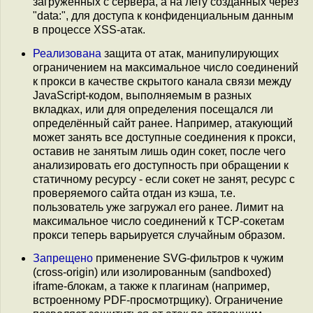
загруженных с сервера, а на лету созданных через
"data:", для доступа к конфиденциальным данным
в процессе XSS-атак.
Реализована
защита от атак, манипулирующих
ограничением на максимальное число соединений
к прокси в качестве скрытого канала связи между
JavaScript-кодом, выполняемым в разных
вкладках, или для определения посещался ли
определённый сайт ранее. Например, атакующий
может занять все доступные соединения к прокси,
оставив не занятым лишь один сокет, после чего
анализировать его доступность при обращении к
статичному ресурсу - если сокет не занят, ресурс с
проверяемого сайта отдан из кэша, т.е.
пользователь уже загружал его ранее. Лимит на
максимальное число соединений к TCP-сокетам
прокси теперь варьируется случайным образом.
Запрещено
применение SVG-фильтров к чужим
(cross-origin) или изолированным (sandboxed)
iframe-блокам, а также к плагинам (например,
встроенному PDF-просмотрщику). Ограничение