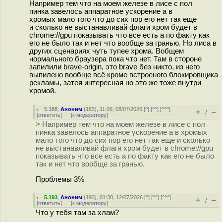
Например тем что на моем железе в лисе с пол
пинка завелось аппаратное ускорение а в
хромых мало того что до сих пор его нет так еще
и сколько не выстанавливай флаги хром будет в
chrome://gpu показывать что все есть а по факту как
его не было так и нет что вообще за гранью. Но лиса в
других сценариях чуть тупее хрома. Вобщем
нормального браузера пока что нет. Там в стороне
запилили brave-origin, это brave без никто, из него
выпилено вообще всё кроме встроеного блокировщика
рекламы, затея интересная но это же тоже внутри
хромой.
5.188
,
Аноним
(
183
), 11:06, 08/07/2026 [
^
] [
^^
] [
^^^
]
+
–
/
[
ответить
]
[
к модератору
]
> Например тем что на моем железе в лисе с пол
пинка завелось аппаратное ускорение а в хромых
мало того что до сих пор его нет так еще и сколько
не выстанавливай флаги хром будет в chrome://gpu
показывать что все есть а по факту как его не было
так и нет что вообще за гранью.
Проблемы 3%
5.193
,
Аноним
(
193
), 01:38, 12/07/2026 [
^
] [
^^
] [
^^^
]
+
–
/
[
ответить
]
[
к модератору
]
Что у тебя там за хлам?