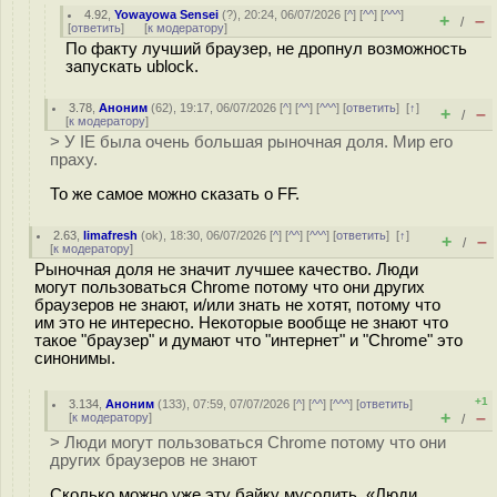
4.92
,
Yowayowa Sensei
(
?
), 20:24, 06/07/2026 [
^
] [
^^
] [
^^^
]
+
–
/
[
ответить
]
[
к модератору
]
По факту лучший браузер, не дропнул возможность
запускать ublock.
3.78
,
Аноним
(
62
), 19:17, 06/07/2026 [
^
] [
^^
] [
^^^
] [
ответить
]
[
↑
]
+
–
/
[
к модератору
]
> У IE была очень большая рыночная доля. Мир его
праху.
То же самое можно сказать о FF.
2.63
,
limafresh
(
ok
), 18:30, 06/07/2026 [
^
] [
^^
] [
^^^
] [
ответить
]
[
↑
]
+
–
/
[
к модератору
]
Рыночная доля не значит лучшее качество. Люди
могут пользоваться Chrome потому что они других
браузеров не знают, и/или знать не хотят, потому что
им это не интересно. Некоторые вообще не знают что
такое "браузер" и думают что "интернет" и "Chrome" это
синонимы.
+1
3.134
,
Аноним
(
133
), 07:59, 07/07/2026 [
^
] [
^^
] [
^^^
] [
ответить
]
+
–
[
к модератору
]
/
> Люди могут пользоваться Chrome потому что они
других браузеров не знают
Сколько можно уже эту байку мусолить. «Люди