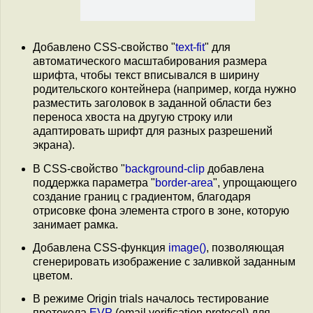
Добавлено CSS-свойство "
text-fit
" для
автоматического масштабирования размера
шрифта, чтобы текст вписывался в ширину
родительского контейнера (например, когда нужно
разместить заголовок в заданной области без
переноса хвоста на другую строку или
адаптировать шрифт для разных разрешений
экрана).
В CSS-свойство "
background-clip
добавлена
поддержка параметра "
border-area
", упрощающего
создание границ с градиентом, благодаря
отрисовке фона элемента строго в зоне, которую
занимает рамка.
Добавлена CSS-функция
image()
, позволяющая
сгенерировать изображение с заливкой заданным
цветом.
В режиме Origin trials началось тестирование
протокола
EVP
(email verification protocol) для