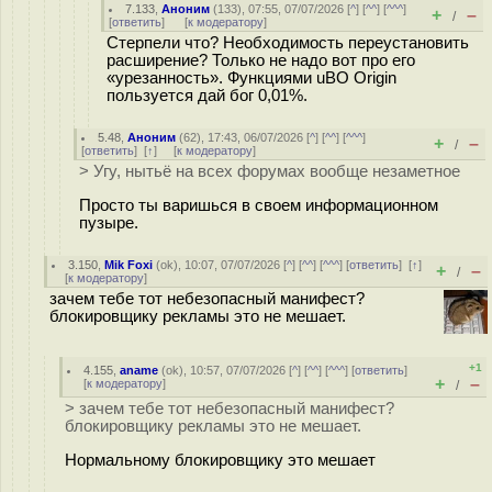
7.133
,
Аноним
(
133
), 07:55, 07/07/2026 [
^
] [
^^
] [
^^^
]
+
–
/
[
ответить
]
[
к модератору
]
Стерпели что? Необходимость переустановить
расширение? Только не надо вот про его
«урезанность». Функциями uBO Origin
пользуется дай бог 0,01%.
5.48
,
Аноним
(
62
), 17:43, 06/07/2026 [
^
] [
^^
] [
^^^
]
+
–
/
[
ответить
]
[
↑
] [
к модератору
]
> Угу, нытьё на всех форумах вообще незаметное
Просто ты варишься в своем информационном
пузыре.
3.150
,
Mik Foxi
(
ok
), 10:07, 07/07/2026 [
^
] [
^^
] [
^^^
] [
ответить
]
[
↑
]
+
–
/
[
к модератору
]
зачем тебе тот небезопасный манифест?
блокировщику рекламы это не мешает.
+1
4.155
,
aname
(
ok
), 10:57, 07/07/2026 [
^
] [
^^
] [
^^^
] [
ответить
]
+
–
[
к модератору
]
/
> зачем тебе тот небезопасный манифест?
блокировщику рекламы это не мешает.
Нормальному блокировщику это мешает