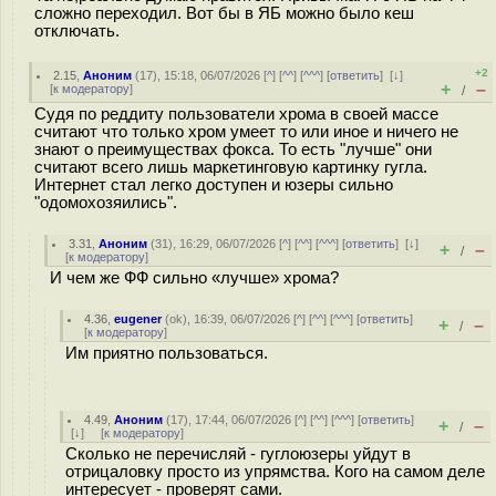
сложно переходил. Вот бы в ЯБ можно было кеш
отключать.
+2
2.15
,
Аноним
(
17
), 15:18, 06/07/2026 [
^
] [
^^
] [
^^^
] [
ответить
]
[
↓
]
+
–
[
к модератору
]
/
Судя по реддиту пользователи хрома в своей массе
считают что только хром умеет то или иное и ничего не
знают о преимуществах фокса. То есть "лучше" они
считают всего лишь маркетинговую картинку гугла.
Интернет стал легко доступен и юзеры сильно
"одомохозяились".
3.31
,
Аноним
(
31
), 16:29, 06/07/2026 [
^
] [
^^
] [
^^^
] [
ответить
]
[
↓
]
+
–
/
[
к модератору
]
И чем же ФФ сильно «лучше» хрома?
4.36
,
eugener
(
ok
), 16:39, 06/07/2026 [
^
] [
^^
] [
^^^
] [
ответить
]
+
–
/
[
к модератору
]
Им приятно пользоваться.
4.49
,
Аноним
(
17
), 17:44, 06/07/2026 [
^
] [
^^
] [
^^^
] [
ответить
]
+
–
/
[
↓
] [
к модератору
]
Сколько не перечисляй - гуглоюзеры уйдут в
отрицаловку просто из упрямства. Кого на самом деле
интересует - проверят сами.