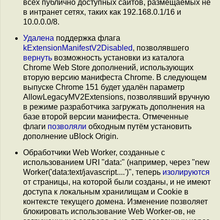
всех публично доступных сайтов, размещаемых не
в интранет сетях, таких как 192.168.0.1/16 и
10.0.0.0/8.
Удалена
поддержка флага
kExtensionManifestV2Disabled
, позволявшего
вернуть
возможность установки из каталога
Chrome Web Store дополнений, использующих
вторую версию манифеста Chrome. В следующем
выпуске Chrome 151 будет удалён параметр
AllowLegacyMV2Extensions, позволявший вручную
в режиме разработчика загружать дополнения на
базе второй версии манифеста. Отмеченные
флаги
позволяли
обходным путём установить
дополнение uBlock Origin.
Обработчики Web Worker, созданные с
использованием URI "data:" (например, через "new
Worker('data:text/javascript....')", теперь
изолируются
от страницы, на которой были созданы, и не имеют
доступа к локальным хранилищам и Cookie в
контексте текущего домена. Изменение позволяет
блокировать использование Web Worker-ов, не