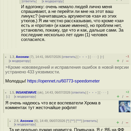
[
ответить
]
[
к модератору
]
И вдогонку: очень немало людей лично меня
спрашивают, а не перейти ли мне на этот ваш
линукс? (начитавшись аргументов «за» из этих
утюгов.) Я им честно рассказываю, что кроме «за»
есть и «против» (и какие именно), но проблем нет,
установлю, покажу, где что и как, дальше сами. За
последние несколько лет один (1) человек
согласился.
–1
1.3
,
Аноним
(
7
), 14:41, 06/07/2026 [
ответить
] [
﹢﹢﹢
] [
· · ·
]
[
↑
]
+
–
[
к модератору
]
/
>Кроме нововведений и исправления ошибок в новой версии
устранено 433 уязвимости.
Молодцы!
https://opennet.ru/60773-speedometer
+2
1.5
,
INSANEWAVE
(
ok
), 14:43, 06/07/2026 [
ответить
] [
﹢﹢﹢
] [
· · ·
]
+
–
[
↓
] [
к модератору
]
/
Я очень надеюсь что все воспеватели Хрома в
комментах тут жесточайше рофлят
2.6
,
Аноним
(
6
), 14:49, 06/07/2026 [
^
] [
^^
] [
^^^
] [
ответить
]
+
–
/
[
к модератору
]
Та не,реально думаю нравится. Привычка. Я с ЯБ на ФФ