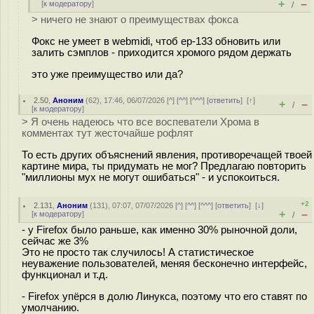
+
–
[
к модератору
]
/
> ничего не знают о преимуществах фокса
Фокс не умеет в webmidi, чтоб ep-133 обновить или
залить сэмплов - приходится хромого рядом держать
это уже преимущество или да?
2.50
,
Аноним
(
62
), 17:46, 06/07/2026 [
^
] [
^^
] [
^^^
] [
ответить
]
[
↑
]
+
–
/
[
к модератору
]
> Я очень надеюсь что все воспеватели Хрома в
комментах тут жесточайше рофлят
То есть других объяснений явления, противоречащей твоей
картине мира, ты придумать не мог? Предлагаю повторить
"миллионы мух не могут ошибаться" - и успокоиться.
+2
2.131
,
Аноним
(
131
), 07:07, 07/07/2026 [
^
] [
^^
] [
^^^
] [
ответить
]
[
↓
]
+
–
[
к модератору
]
/
- у Firefox было раньше, как именно 30% рыночной доли,
сейчас же 3%
Это не просто так случилось! А статистическое
неуважение пользователей, меняя бесконечно интерфейс,
функционал и т.д.
- Firefox упёрся в долю Линукса, поэтому что его ставят по
умолчанию.