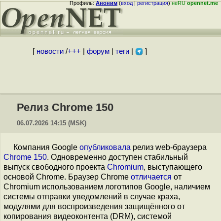
Профиль:
Аноним
(
вход
|
регистрация
)
неRU
opennet.me
[
новости
/
+++
|
форум
|
теги
|
]
Релиз Chrome 150
06.07.2026 14:15 (MSK)
Компания Google
опубликовала
релиз web-браузера
Chrome 150
. Одновременно доступен стабильный
выпуск свободного проекта
Chromium
, выступающего
основой Chrome. Браузер Chrome
отличается
от
Chromium использованием логотипов Google, наличием
системы отправки уведомлений в случае краха,
модулями для воспроизведения защищённого от
копирования видеоконтента (DRM), системой