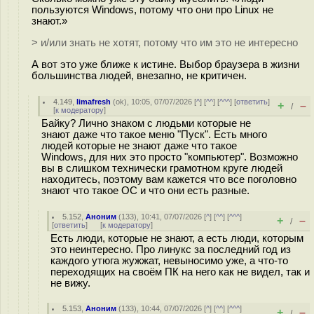
пользуются Windows, потому что они про Linux не
знают.»
> и/или знать не хотят, потому что им это не интересно
А вот это уже ближе к истине. Выбор браузера в жизни
большинства людей, внезапно, не критичен.
4.149
,
limafresh
(
ok
), 10:05, 07/07/2026 [
^
] [
^^
] [
^^^
] [
ответить
]
+
–
/
[
к модератору
]
Байку? Лично знаком с людьми которые не
знают даже что такое меню "Пуск". Есть много
людей которые не знают даже что такое
Windows, для них это просто "компьютер". Возможно
вы в слишком технически грамотном круге людей
находитесь, поэтому вам кажется что все поголовно
знают что такое ОС и что они есть разные.
5.152
,
Аноним
(
133
), 10:41, 07/07/2026 [
^
] [
^^
] [
^^^
]
+
–
/
[
ответить
]
[
к модератору
]
Есть люди, которые не знают, а есть люди, которым
это неинтересно. Про линукс за последний год из
каждого утюга жужжат, невыносимо уже, а что-то
переходящих на своём ПК на него как не видел, так и
не вижу.
5.153
,
Аноним
(
133
), 10:44, 07/07/2026 [
^
] [
^^
] [
^^^
]
+
–
/