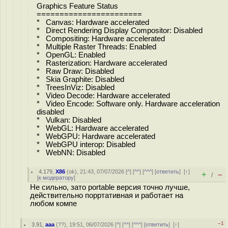
Graphics Feature Status
=======================
* Canvas: Hardware accelerated
* Direct Rendering Display Compositor: Disabled
* Compositing: Hardware accelerated
* Multiple Raster Threads: Enabled
* OpenGL: Enabled
* Rasterization: Hardware accelerated
* Raw Draw: Disabled
* Skia Graphite: Disabled
* TreesInViz: Disabled
* Video Decode: Hardware accelerated
* Video Encode: Software only. Hardware acceleration
disabled
* Vulkan: Disabled
* WebGL: Hardware accelerated
* WebGPU: Hardware accelerated
* WebGPU interop: Disabled
* WebNN: Disabled
4.179
,
X86
(
ok
), 21:43, 07/07/2026 [
^
] [
^^
] [
^^^
] [
ответить
]
[
↑
]
+
–
/
[
к модератору
]
Не сильно, зато portable версия точно лучше,
действительно порртативная и работает на
любом компе
–1
3.91
,
ааа
(
??
), 19:51, 06/07/2026 [
^
] [
^^
] [
^^^
] [
ответить
]
[
↑
]