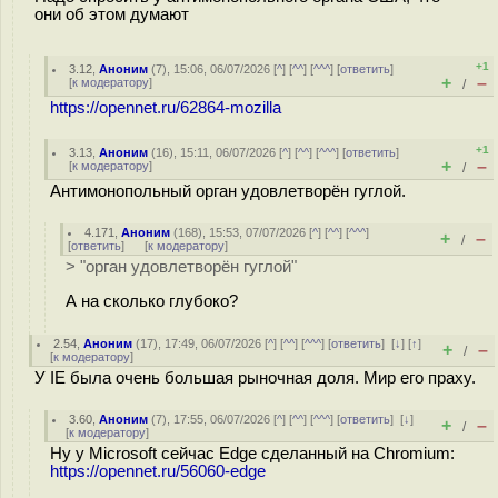
они об этом думают
+1
3.12
,
Аноним
(
7
), 15:06, 06/07/2026 [
^
] [
^^
] [
^^^
] [
ответить
]
+
–
[
к модератору
]
/
https://opennet.ru/62864-mozilla
+1
3.13
,
Аноним
(
16
), 15:11, 06/07/2026 [
^
] [
^^
] [
^^^
] [
ответить
]
+
–
[
к модератору
]
/
Антимонопольный орган удовлетворён гуглой.
4.171
,
Аноним
(
168
), 15:53, 07/07/2026 [
^
] [
^^
] [
^^^
]
+
–
/
[
ответить
]
[
к модератору
]
> "орган удовлетворён гуглой"
А на сколько глубоко?
2.54
,
Аноним
(
17
), 17:49, 06/07/2026 [
^
] [
^^
] [
^^^
] [
ответить
]
[
↓
] [
↑
]
+
–
/
[
к модератору
]
У IE была очень большая рыночная доля. Мир его праху.
3.60
,
Аноним
(
7
), 17:55, 06/07/2026 [
^
] [
^^
] [
^^^
] [
ответить
]
[
↓
]
+
–
/
[
к модератору
]
Ну у Microsoft сейчас Edge сделанный на Chromium:
https://opennet.ru/56060-edge