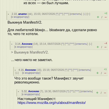
из всех — он был лучшим.
+2
2.10
,
aname
(
ok
), 15:03, 06/07/2026 [
^
] [
^^
] [
^^^
] [
ответить
]
[
↓
] [
↑
]
+
–
[
к модератору
]
/
Выкинув ManifestV2.
Для любителей blowjo… bloatware да, сделали ровно
то, чего те хотели.
–4
3.14
,
Аноним
(
14
), 15:14, 06/07/2026 [
^
] [
^^
] [
^^^
] [
ответить
]
[
↓
]
+
–
[
к модератору
]
/
> Выкинув ManifestV2.
…чего никто не заметил.
+1
4.16
,
Аноним
(
16
), 15:19, 06/07/2026 [
^
] [
^^
] [
^^^
] [
ответить
]
+
–
[
↓
] [
к модератору
]
/
Что это вообще такое? Манифест звучит
революционно.
5.32
,
Аноним
(
7
), 16:30, 06/07/2026 [
^
] [
^^
] [
^^^
] [
ответить
]
+
–
/
[
к модератору
]
Настоящий Манифест:
https://www.mozilla.org/ru/about/manifesto/