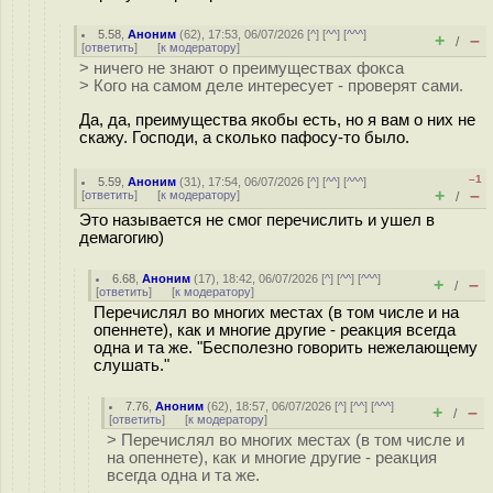
5.58
,
Аноним
(
62
), 17:53, 06/07/2026 [
^
] [
^^
] [
^^^
]
+
–
/
[
ответить
]
[
к модератору
]
> ничего не знают о преимуществах фокса
> Кого на самом деле интересует - проверят сами.
Да, да, преимущества якобы есть, но я вам о них не
скажу. Господи, а сколько пафосу-то было.
–1
5.59
,
Аноним
(
31
), 17:54, 06/07/2026 [
^
] [
^^
] [
^^^
]
+
–
[
ответить
]
[
к модератору
]
/
Это называется не смог перечислить и ушел в
демагогию)
6.68
,
Аноним
(
17
), 18:42, 06/07/2026 [
^
] [
^^
] [
^^^
]
+
–
/
[
ответить
]
[
к модератору
]
Перечислял во многих местах (в том числе и на
опеннете), как и многие другие - реакция всегда
одна и та же. "Бесполезно говорить нежелающему
слушать."
7.76
,
Аноним
(
62
), 18:57, 06/07/2026 [
^
] [
^^
] [
^^^
]
+
–
/
[
ответить
]
[
к модератору
]
> Перечислял во многих местах (в том числе и
на опеннете), как и многие другие - реакция
всегда одна и та же.