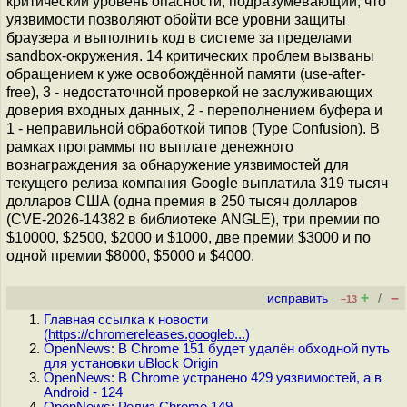
критический уровень опасности, подразумевающий, что
уязвимости позволяют обойти все уровни защиты
браузера и выполнить код в системе за пределами
sandbox-окружения. 14 критических проблем вызваны
обращением к уже освобождённой памяти (use-after-
free), 3 - недостаточной проверкой не заслуживающих
доверия входных данных, 2 - переполнением буфера и
1 - неправильной обработкой типов (Type Confusion). В
рамках программы по выплате денежного
вознаграждения за обнаружение уязвимостей для
текущего релиза компания Google выплатила 319 тысяч
долларов США (одна премия в 250 тысяч долларов
(CVE-2026-14382 в библиотеке ANGLE), три премии по
$10000, $2500, $2000 и $1000, две премии $3000 и по
одной премии $8000, $5000 и $4000.
+
–
исправить
/
–13
Главная ссылка к новости
(
https://chromereleases.googleb...
)
OpenNews: В Chrome 151 будет удалён обходной путь
для установки uBlock Origin
OpenNews: В Chrome устранено 429 уязвимостей, а в
Android - 124