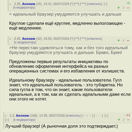
+5
2.25
,
Аноним
(
25
), 15:41, 06/07/2026 [
^
] [
^^
] [
^^^
] [
ответить
]
[
↑
]
+
–
[
к модератору
]
/
> идеальный браузер умудряются улучшать и дальше
Круглое сделали ещё круглее, медленно выползающее -
ещё медленнее.
2.42
,
Аноним
(
42
), 16:50, 06/07/2026 [
^
] [
^^
] [
^^^
] [
ответить
]
+
–
/
[
к модератору
]
>Не перестаю удивляться тому, как и без того идеальный
браузер умудряются улучшать и дальше. Браво, Брин!
Предложены первые результаты инициативы по
обновлению оформления интерфейса на разных
операционных системах и его избавления от излишеств.
Идеальному браузеру - идеальные пользователи. Гугл
знает, что идеальный пользователь - это тубаретка. Но
сила гугла в том, что он знает, какие пользователи
идеальные, а в том, как их сделать идеальными даже если
они этого не хотят.
–11
1.2
,
Аноним
(
168
), 14:38, 06/07/2026 [
ответить
] [
﹢﹢﹢
] [
· · ·
]
[
↓
]
+
–
[
↑
] [
к модератору
]
/
Лучший браузер! (А рыночная доля это подтверждает.)