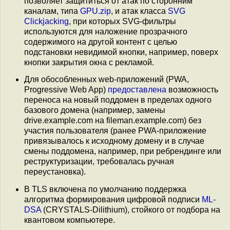
позволяет защититься от атак по сторонним
каналам, типа
GPU.zip
, и атак класса
SVG
Clickjacking
, при которых SVG-фильтры
используются для наложение прозрачного
содержимого на другой контент с целью
подстановки невидимой кнопки, например, поверх
кнопки закрытия окна с рекламой.
Для обособленных web-приложений (PWA,
Progressive Web App)
предоставлена
возможность
переноса на новый поддомен в пределах одного
базового домена (например, замены
drive.example.com на fileman.example.com) без
участия пользователя (ранее PWA-приложение
привязывалось к исходному домену и в случае
смены поддомена, например, при ребрендинге или
реструктуризации, требовалась ручная
переустановка).
В TLS включена по умолчанию поддержка
алгоритма формирования цифровой подписи
ML-
DSA
(CRYSTALS-Dilithium), стойкого от подбора на
квантовом компьютере.