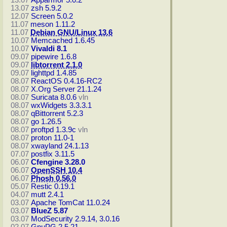
13.07
Apparmor 5.0.2
13.07
zsh 5.9.2
12.07
Screen 5.0.2
11.07
meson 1.11.2
11.07
Debian GNU/Linux 13.6
10.07
Memcached 1.6.45
10.07
Vivaldi 8.1
09.07
pipewire 1.6.8
09.07
libtorrent 2.1.0
09.07
lighttpd 1.4.85
08.07
ReactOS 0.4.16-RC2
08.07
X.Org Server 21.1.24
08.07
Suricata 8.0.6
vln
08.07
wxWidgets 3.3.3.1
08.07
qBittorrent 5.2.3
08.07
go 1.26.5
08.07
proftpd 1.3.9c
vln
08.07
proton 11.0-1
08.07
xwayland 24.1.13
07.07
postfix 3.11.5
06.07
Cfengine 3.28.0
06.07
OpenSSH 10.4
06.07
Phosh 0.56.0
05.07
Restic 0.19.1
04.07
mutt 2.4.1
03.07
Apache TomCat 11.0.24
03.07
BlueZ 5.87
03.07
ModSecurity 2.9.14, 3.0.16