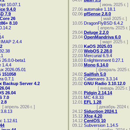
.2
04.07
bash 5.3
ipt 10.07.1
[ июнь 2025 г. ]
ce 9.4.0
27.06
automake 1.18.1
D 7.9
02.06
pfSense 2.8.0
Core 26
[ май 2025 г. ]
86+ 8.10
10.05
DragonFlyBSD 6.4.2
0.14.2
[ апрель 2025 г. 
1
29.04
Deluge 2.2.0
14
23.04
OpenMandriva 6.0
 IMAP 2.4.4
[ март 2025 г. ]
2
29.03
KaOS 2025.03
92.38
27.03
WebOS 2.28.0
.1
22.03
Mercurial 6.9.4
 26.0.0-beta1
18.03
Enlightenment 0.27.1
 1.4.4
10.03
Mono 6.14.0
ux 2026.05.01
[ февраль 2025 г. 
 151058
24.02
Sailfish 5.0
a 0.7.1
21.02
Calamares 3.3.14
 Backup Server 4.2
20.02
GNU Radio 3.10.12.0
26.04
[ январь 2025 г. ]
OS 26.04
28.01
Pidgin 2.14.14
 7.0
23.01
MC 4.8.33
 2.8
12.01
EFL 1.28
[ апрель 2026 г. ]
[ декабрь 2024 г. 
3.8.13
24.12
Siduction 2024.1
15.12
Xfce 4.20
c 1.12.61
14.12
CentOS 10
 44
09.12
Subversion 1.14.5