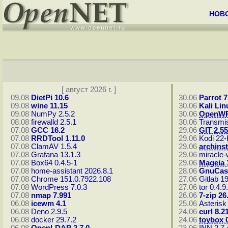
НОВ
[ август 2026 г. ]
09.08
DietPi 10.6
30.06
Parrot 7
09.08
wine 11.15
30.06
Kali Lin
09.08
NumPy 2.5.2
30.06
OpenWR
08.08
firewalld 2.5.1
30.06
Transmis
07.08
GCC 16.2
29.06
GIT 2.55
07.08
RRDTool 1.11.0
29.06
Kodi 22-
07.08
ClamAV 1.5.4
29.06
archinst
07.08
Grafana 13.1.3
29.06
miracle-
07.08
Box64 0.4.5-1
29.06
Mageia 
07.08
home-assistant 2026.8.1
28.06
GnuCas
07.08
Chrome 151.0.7922.108
27.06
Gitlab 19
07.08
WordPress 7.0.3
27.06
tor 0.4.9
07.08
nmap 7.991
26.06
7-zip 26
06.08
icewm 4.1
25.06
Asterisk
06.08
Deno 2.9.5
24.06
curl 8.2
06.08
docker 29.7.2
24.06
toybox 0