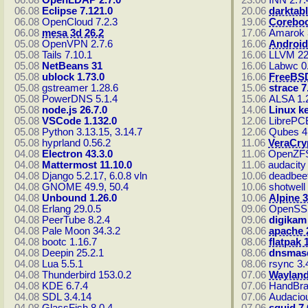
06.08
OpenLDAP 2.7.0
23.06
INN 2.7.
06.08
Eclipse 7.121.0
20.06
darktabl
06.08
OpenCloud 7.2.3
19.06
Coreboo
06.08
mesa 3d 26.2
17.06
Amarok 
05.08
OpenVPN 2.7.6
16.06
Android
05.08
Tails 7.10.1
16.06
LLVM 22
05.08
NetBeans 31
16.06
Labwc 0
05.08
ublock 1.73.0
16.06
FreeBSD
05.08
gstreamer 1.28.6
15.06
strace 7
05.08
PowerDNS 5.1.4
15.06
ALSA 1.
05.08
node.js 26.7.0
14.06
Linux ke
05.08
VSCode 1.132.0
12.06
LibrePCB
05.08
Python 3.13.15, 3.14.7
12.06
Qubes 4
05.08
hyprland 0.56.2
11.06
VeraCryp
04.08
Electron 43.3.0
11.06
OpenZFS
04.08
Mattermost 11.10.0
11.06
audacity
04.08
Django 5.2.17, 6.0.8
vln
10.06
deadbeef
04.08
GNOME 49.9, 50.4
10.06
shotwell
04.08
Unbound 1.26.0
10.06
Alpine 3
04.08
Erlang 29.0.5
09.06
OpenSSL
04.08
PeerTube 8.2.4
09.06
digikam 
04.08
Pale Moon 34.3.2
08.06
apache 
04.08
bootc 1.16.7
08.06
flatpak 
04.08
Deepin 25.2.1
08.06
dnsmasq
04.08
Lua 5.5.1
08.06
rsync 3.
04.08
Thunderbird 153.0.2
07.06
Wayland
04.08
KDE 6.7.4
07.06
HandBra
04.08
SDL 3.4.14
07.06
Audaciou