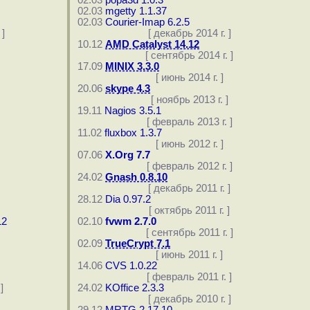
02.03
popa3d 1.0.3
02.03
mgetty 1.1.37
02.03
Courier-Imap 6.2.5
]
[ декабрь 2014 г. ]
10.12
AMD Catalyst 14.12
[ сентябрь 2014 г. ]
17.09
MINIX 3.3.0
[ июнь 2014 г. ]
20.06
skype 4.3
[ ноябрь 2013 г. ]
19.11
Nagios 3.5.1
[ февраль 2013 г. ]
11.02
fluxbox 1.3.7
[ июнь 2012 г. ]
07.06
X.Org 7.7
[ февраль 2012 г. ]
24.02
Gnash 0.8.10
[ декабрь 2011 г. ]
28.12
Dia 0.97.2
[ октябрь 2011 г. ]
12
02.10
fvwm 2.7.0
[ сентябрь 2011 г. ]
02.09
TrueCrypt 7.1
[ июнь 2011 г. ]
14.06
CVS 1.0.22
[ февраль 2011 г. ]
]
24.02
KOffice 2.3.3
[ декабрь 2010 г. ]