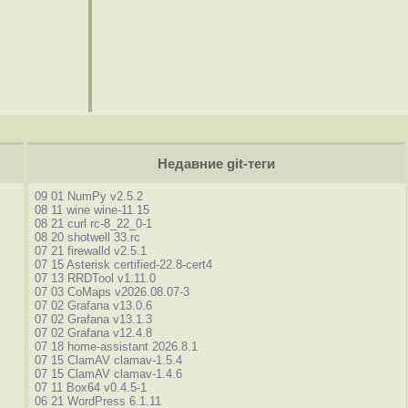
Недавние git-теги
09 01 NumPy v2.5.2
08 11 wine wine-11.15
08 21 curl rc-8_22_0-1
08 20 shotwell 33.rc
07 21 firewalld v2.5.1
07 15 Asterisk certified-22.8-cert4
07 13 RRDTool v1.11.0
07 03 CoMaps v2026.08.07-3
07 02 Grafana v13.0.6
07 02 Grafana v13.1.3
07 02 Grafana v12.4.8
07 18 home-assistant 2026.8.1
07 15 ClamAV clamav-1.5.4
07 15 ClamAV clamav-1.4.6
07 11 Box64 v0.4.5-1
06 21 WordPress 6.1.11