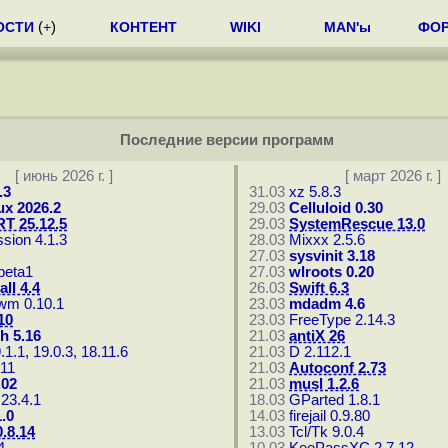
ОСТИ
(
+
)
КОНТЕНТ
WIKI
MAN'ы
ФО
Последние версии программ
[ июнь 2026 г. ]
[ март 2026 г. ]
.3
31.03
xz 5.8.3
ux 2026.2
29.03
Celluloid 0.30
T 25.12.5
29.03
SystemRescue 13.0
sion 4.1.3
28.03
Mixxx 2.5.6
27.03
sysvinit 3.18
beta1
27.03
wlroots 0.20
all 4.4
26.03
Swift 6.3
wm 0.10.1
23.03
mdadm 4.6
10
23.03
FreeType 2.14.3
h 5.16
21.03
antiX 26
.1.1, 19.0.3, 18.11.6
21.03
D 2.112.1
.11
21.03
Autoconf 2.73
.02
21.03
musl 1.2.6
 23.4.1
18.03
GParted 1.8.1
1.0
14.03
firejail 0.9.80
.8.14
13.03
Tcl/Tk 9.0.4