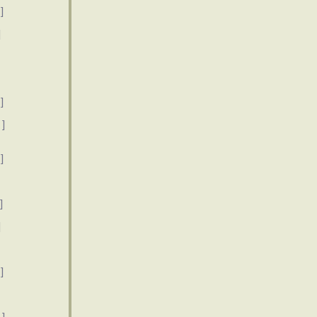
]
]
]
]
]
]
]
]