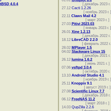
6
01.01
Gnuplot 6.0
tBSD 4.0.4
[ декабрь 2023 г. 
27.12
Cacti 1.2.26
[ ноябрь 2023 г. 
22.11
Claws Mail 4.2
[ март 2023 г. ]
27.03
Pitivi 2023.03
[ январь 2023 г. ]
26.01
Xine 1.2.13
[ декабрь 2022 г. 
18.12
LibreCAD 2.2.0
[ февраль 2022 г. 
28.02
MPlayer 1.5
04.02
Slackware Linux 15
[ декабрь 2021 г. 
26.12
lumina 1.6.2
[ июнь 2021 г. ]
07.06
vsftpd 3.0.4
[ октябрь 2020 г. 
13.10
Android Studio 4.1
[ ноябрь 2019 г. 
25.11
Knoppix 9.1
[ август 2019 г. ]
27.08
Scientific Linux 7.7
[ декабрь 2018 г. 
06.12
FreeNAS 11.2
[ март 2018 г. ]
14.03
QupZilla 2.2.6