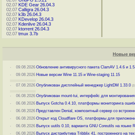
02.07
GnuPG 2.5.21
02.07
KDE Gear 26.04.3
02.07
Calligra 26.04.3
02.07
k3b 26.04.3
02.07
KDevelop 26.04.3
02.07
Kdenlive 26.04.3
02.07
ktorrent 26.04.3
02.07
tmux 3.7b
Новые ве
·
09.08.2026
Обновление антивирусного пакета ClamAV 1.4.6 и 1.5
·
09.08.2026
Новые версии Wine 11.15 и Wine-staging 11.15
·
07.08.2026
Опубликован дисплейный менеджер LightDM 1.33.0
(3
·
06.08.2026
Опубликован mount-tui, интерфейс для монтирования
·
06.08.2026
Выпуск Gotcha 0.4.10, платформы мониторинга ошиб
·
06.08.2026
Представлен Denial, композитный сервер со встроенн
·
06.08.2026
Открыт код Cloudflare OS, платформы для приложени
·
06.08.2026
Выпуск uutils 0.10, варианта GNU Coreutils на языке 
·
06.08.2026
Выпуск дистрибутива Tribblix 41, построенного на тех