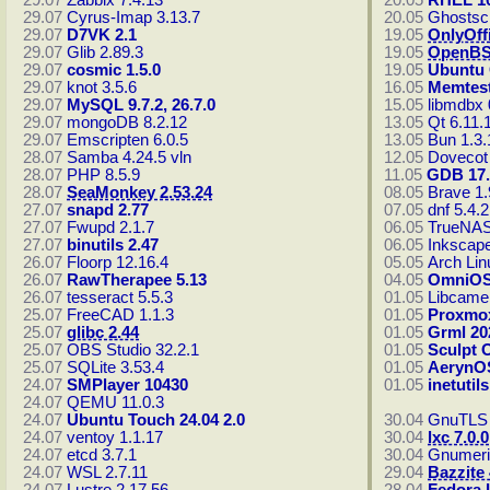
29.07
Zabbix 7.4.13
20.05
RHEL 10
29.07
Cyrus-Imap 3.13.7
20.05
Ghostscr
29.07
D7VK 2.1
19.05
OnlyOffi
29.07
Glib 2.89.3
19.05
OpenBS
29.07
cosmic 1.5.0
19.05
Ubuntu 
29.07
knot 3.5.6
16.05
Memtest
29.07
MySQL 9.7.2, 26.7.0
15.05
libmdbx 
29.07
mongoDB 8.2.12
13.05
Qt 6.11.
29.07
Emscripten 6.0.5
13.05
Bun 1.3.
28.07
Samba 4.24.5
vln
12.05
Dovecot
28.07
PHP 8.5.9
11.05
GDB 17.
28.07
SeaMonkey 2.53.24
08.05
Brave 1.
27.07
snapd 2.77
07.05
dnf 5.4.2
27.07
Fwupd 2.1.7
06.05
TrueNAS
27.07
binutils 2.47
06.05
Inkscape
26.07
Floorp 12.16.4
05.05
Arch Lin
26.07
RawTherapee 5.13
04.05
OmniOS
26.07
tesseract 5.5.3
01.05
Libcamer
25.07
FreeCAD 1.1.3
01.05
Proxmox
25.07
glibc 2.44
01.05
Grml 20
25.07
OBS Studio 32.2.1
01.05
Sculpt 
25.07
SQLite 3.53.4
01.05
AerynOS
24.07
SMPlayer 10430
01.05
inetutils
24.07
QEMU 11.0.3
24.07
Ubuntu Touch 24.04 2.0
30.04
GnuTLS 
24.07
ventoy 1.1.17
30.04
lxc 7.0.0
24.07
etcd 3.7.1
30.04
Gnumeri
24.07
WSL 2.7.11
29.04
Bazzite