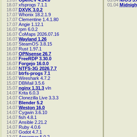
19.07
OpenCV 4.14.0
03.04
/e/OS 3.
18.07
xfsprogs 7.1.1
01.04
Midnigh
18.07
DXVK 3.0.2
17.07
Whonix 18.2.1.9
17.07
Clementine 1.4.1.80
17.07
Angie 1.12.1
16.07
rpm 6.0.2
16.07
CoMaps 2026.07.16
16.07
Wayland 1.26
16.07
SteamOS 3.8.15
16.07
Rust 1.97.1
16.07
OPNsense 26.7
16.07
FreeRDP 3.30.0
16.07
Forgejo 16.0.0
16.07
NTFS-3G 2026.7.7
16.07
btrfs-progs 7.1
15.07
Wireshark 4.7.2
15.07
DBMail 3.5.6
15.07
nginx 1.31.3
vln
14.07
Krita 6.0.3
14.07
Clonezilla Live 3.3.3
14.07
Blender 5.2
14.07
Weston 16.0
14.07
Cygwin 3.6.10
14.07
fish 4.8.1
14.07
Ansible 2.21.2
14.07
Ruby 4.0.6
14.07
Godot 4.7.1