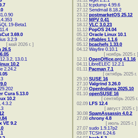
6
31.12
wget 2.2.1
9.7
31.12
tcpdump 4.99.6
.0
27.12
Sendmail 8.18.2
1.0.90
23.12
postmarketOS 25.12
.4.353
21.12
MPV 0.41
SQL 19-Beta1
18.12
VLC 3.0.23
11.4
11.12
PopOS 24.04
sCut 3.69.0
05.12
Oracle Linux 10.1
us 3.2.9
05.12
nftables 1.1.6
[ май 2026 г. ]
05.12
bcachefs 1.33.0
 26.5
04.12
Wayfire 0.10.1
6.05
[ ноябрь 2025 г. 
12.3.2, 13.0.1
12.11
OpenOffice.org 4.1.16
inux 10.2
04.11
LibreELEC 12.2.1
e 2.24.2
01.11
Pacman 7.1
.05
[ октябрь 2025 г. 
.3
29.10
SUSE 16
9.0
27.10
Valgrind 3.26.0
.29.202
27.10
OpenIndiana 2025.10
r Cura 5.13.0
01.10
openSUSE 16
ux 10.2
[ сентябрь 2025 г.
 4.3.2
02.09
LFS 12.4
.3
[ август 2025 г. ]
12
30.08
SpamAssassin 4.0.2
.84
27.08
chrony 4.8
 VE 9.2
[ июль 2025 г. ]
.0
27.07
sudo 1.9.17p2
.1
09.07
TCSH 6.24.6