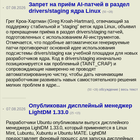
Запрет на приём AI-патчей в раздел
·
07.08.2026
drivers/staging ядра Linux
(50 +28)
Грег Кроа-Хартман (Greg Kroah-Hartman), отвечающий за
поддержку стабильной и "staging" веток ядра Linux, объявил
о прекращении приёма в раздел drivers/staging патчей,
подготовленных с использованием AI-инструментов.
Отмечается, что подобные автоматически генерируемые
патчи противоречат основной идее использования
подсистемы drivers/staging как учебной площадки для новых
разработчиков ядра. Код в drivers/staging изначально
позиционируется как проблемный (TAINT_CRAP) и
сопровождающие намеренно не проводят
автоматизированную чистку, чтобы дать начинающим
разработчикам развивать навык самостоятельного решения
мелких проблем в ядре...
обсуждение
|
весь текст
(50 +28)
Опубликован дисплейный менеджер
·
07.08.2026
LightDM 1.33.0
(25 +15)
Разработчики Ubuntu опубликовали выпуск дисплейного
менеджера LightDM 1.33.0, который применяется в Linux
Mint, Lubuntu, Xubuntu и Ubuntu MATE. LightDM
предоставляет фоновый процесс для запуска дисплейных