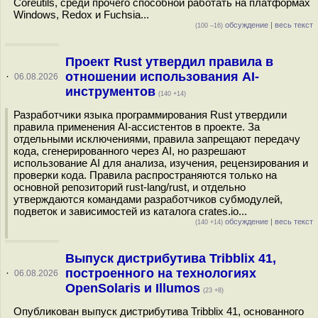
Coreutils, среди прочего способной работать на платформах
Windows, Redox и Fuchsia...
обсуждение
|
весь текст
(100 –16)
Проект Rust утвердил правила в
отношении использования AI-
·
06.08.2026
инструментов
(140 +14)
Разработчики языка программирования Rust утвердили
правила применения AI-ассистентов в проекте. За
отдельными исключениями, правила запрещают передачу
кода, сгенерированного через AI, но разрешают
использование AI для анализа, изучения, рецензирования и
проверки кода. Правила распространяются только на
основной репозиторий rust-lang/rust, и отдельно
утверждаются командами разработчиков субмодулей,
подветок и зависимостей из каталога crates.io...
обсуждение
|
весь текст
(140 +14)
Выпуск дистрибутива Tribblix 41,
построенного на технологиях
·
06.08.2026
OpenSolaris и Illumos
(23 +8)
Опубликован выпуск дистрибутива Tribblix 41, основанного