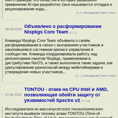
применение AI при разработке Java называются отладка и
рецензирование кода...
обсуждение
|
весь текст
(9 +2)
Объявлено о расформировании
·
08.08.2026
Nixpkgs Core Team
(13 –1)
Команда Nixpkgs Core Team объявила о своём
расформировании в связи с выгоранием участников и
накопившемся системном кризисе управления в
сообществе. Команда координировала работу над
репозиторием пакетов Nixpkgs, применяемом в
дистрибутиве NixOS, и также выполняла такие задачи, как
урегулирование разногласий между мейнтейнерами и
утверждение новых участников...
обсуждение
|
весь текст
(13 –1)
TONTOU - атака на CPU Intel и AMD,
позволяющая обойти защиту от
·
07.08.2026
уязвимостей Spectre v2
(73 +18)
Исследователи из массачусетского технологического
института выявили технику атаки TONTOU (Time-of-
Neutralization to Time-of-Use), предлагающую новый способ