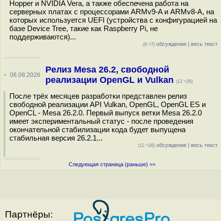
Hopper и NVIDIA Vera, а также обеспечена работа на
серверных платах с процессорами ARMv9-A и ARMv8-A, на
которых используется UEFI (устройства с конфигурацией на
базе Device Tree, такие как Raspberry Pi, не
поддерживаются)...
обсуждение
|
весь текст
(9 +7)
Релиз Mesa 26.2, свободной
·
06.08.2026
реализации OpenGL и Vulkan
(12 +26)
После трёх месяцев разработки представлен релиз
свободной реализации API Vulkan, OpenGL, OpenGL ES и
OpenCL - Mesa 26.2.0. Первый выпуск ветки Mesa 26.2.0
имеет экспериментальный статус - после проведения
окончательной стабилизации кода будет выпущена
стабильная версия 26.2.1...
обсуждение
|
весь текст
(12 +26)
Следующая страница (раньше) >>
Партнёры: