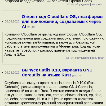
разработке задействован AI-ассистент OpenAI Codex...
обсуждение
|
весь текст
(27 –8)
Открыт код Cloudflare OS, платформы
для приложений, создаваемых через
·
06.08.2026
AI
(36 –16)
Компания Cloudflare открыла код платформы Cloudflare OS,
предназначенной для создания персональных приложений с
использованием вайб-кодинга, а также для безопасной
работы с этими приложениями и AI-агентами. Код написан
на языке TypeScript и распространяется под лицензией
Apache 2.0...
обсуждение
|
весь текст
(36 –16)
Выпуск uutils 0.10, варианта GNU
·
06.08.2026
Coreutils на языке Rust
(100 –16)
Опубликован выпуск проекта uutils coreutils 0.10.0 (Rust
Coreutils), развивающего аналог пакета GNU Coreutils,
написанный на языке Rust. В состав coreutils входит более
ста утилит, включая sort, cat, chmod, chown, chroot, cp, date,
dd, echo, hostname, id, ln и ls. Целью проекта является
создание кроссплатформенной альтернативной реализации