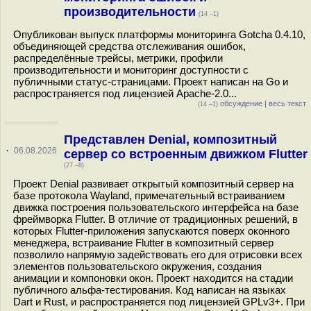
производительности
(14 –1)
Опубликован выпуск платформы мониторинга Gotcha 0.4.10,
объединяющей средства отслеживания ошибок,
распределённые трейсы, метрики, профили
производительности и мониторинг доступности с
публичными статус-страницами. Проект написан на Go и
распространяется под лицензией Apache-2.0...
обсуждение
|
весь текст
(14 –1)
Представлен Denial, композитный
·
06.08.2026
сервер со встроенным движком Flutter
(27 –8)
Проект Denial развивает открытый композитный сервер на
базе протокола Wayland, примечательный встраиванием
движка построения пользовательского интерфейса на базе
фреймворка Flutter. В отличие от традиционных решений, в
которых Flutter-приложения запускаются поверх оконного
менеджера, встраивание Flutter в композитный сервер
позволило напрямую задействовать его для отрисовки всех
элементов пользовательского окружения, создания
анимации и компоновки окон. Проект находится на стадии
публичного альфа-тестирования. Код написан на языках
Dart и Rust, и распространяется под лицензией GPLv3+. При