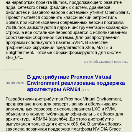
на наработках проекта Illumos, продолжающего развитие
ядра, сетевого стека, файловых систем, драйверов,
библиотек и базового набора системных утилит OpenSolaris.
Проект пытается сохранить классический ретро-стиль
Solaris при использовании современных версий программ.
Из Illumos заимствуются ядро и инструментарий командной
строки, а всё остальное пересобирается с использованием
собственной сборочной системы. Для распространения
программ используются пакеты SVR4. В качестве
графических окружений предлагаются Xfce, MATE и
Enlightenment. Готовые сборки формируются для систем
x86_64...
обсуждение
|
весь текст
(23 +8)
В дистрибутиве Proxmox Virtual
Environment реализована поддержка
·
06.08.2026
архитектуры ARM64
(9 +7)
Разработчики дистрибутива Proxmox Virtual Environment,
предназначенного для развертывания и обслуживания
виртуальных серверов с использованием LXC и KVM,
объявили о начале публикации официальных сборок для
архитектуры ARM64 (aarch64). До этого дистрибутив
выпускался только для систем x86_64. В arm64-сборках
заявлена первичная поддержка платформ NVIDIA Grace