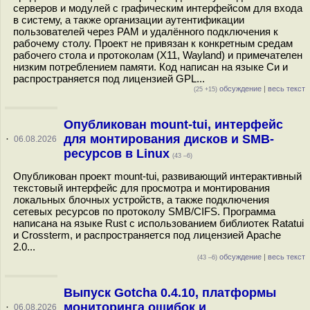
серверов и модулей с графическим интерфейсом для входа
в систему, а также организации аутентификации
пользователей через PAM и удалённого подключения к
рабочему столу. Проект не привязан к конкретным средам
рабочего стола и протоколам (X11, Wayland) и примечателен
низким потреблением памяти. Код написан на языке Си и
распространяется под лицензией GPL...
обсуждение
|
весь текст
(25 +15)
Опубликован mount-tui, интерфейс
для монтирования дисков и SMB-
·
06.08.2026
ресурсов в Linux
(43 –6)
Опубликован проект mount-tui, развивающий интерактивный
текстовый интерфейс для просмотра и монтирования
локальных блочных устройств, а также подключения
сетевых ресурсов по протоколу SMB/CIFS. Программа
написана на языке Rust с использованием библиотек Ratatui
и Crossterm, и распространяется под лицензией Apache
2.0...
обсуждение
|
весь текст
(43 –6)
Выпуск Gotcha 0.4.10, платформы
мониторинга ошибок и
·
06.08.2026