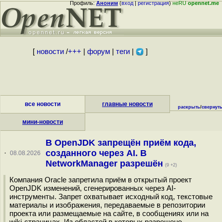
Профиль:
Аноним
(
вход
|
регистрация
)
неRU
opennet.me
[
новости
/
+++
|
форум
|
теги
|
]
все новости
главные новости
раскрыть
/
свернут
мини-новости
В OpenJDK запрещён приём кода,
созданного через AI. В
·
08.08.2026
NetworkManager разрешён
(9 +2)
Компания Oracle запретила приём в открытый проект
OpenJDK изменений, сгенерированных через AI-
инструменты. Запрет охватывает исходный код, текстовые
материалы и изображения, передаваемые в репозитории
проекта или размещаемые на сайте, в сообщениях или на
wiki-страницах. Из областей в которых разрешено