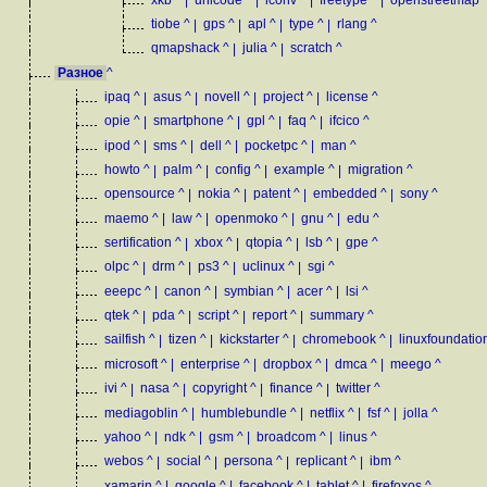
tiobe
^
|
gps
^
|
apl
^
|
type
^
|
rlang
^
qmapshack
^
|
julia
^
|
scratch
^
Разное
^
ipaq
^
|
asus
^
|
novell
^
|
project
^
|
license
^
opie
^
|
smartphone
^
|
gpl
^
|
faq
^
|
ifcico
^
ipod
^
|
sms
^
|
dell
^
|
pocketpc
^
|
man
^
howto
^
|
palm
^
|
config
^
|
example
^
|
migration
^
opensource
^
|
nokia
^
|
patent
^
|
embedded
^
|
sony
^
maemo
^
|
law
^
|
openmoko
^
|
gnu
^
|
edu
^
sertification
^
|
xbox
^
|
qtopia
^
|
lsb
^
|
gpe
^
olpc
^
|
drm
^
|
ps3
^
|
uclinux
^
|
sgi
^
eeepc
^
|
canon
^
|
symbian
^
|
acer
^
|
lsi
^
qtek
^
|
pda
^
|
script
^
|
report
^
|
summary
^
sailfish
^
|
tizen
^
|
kickstarter
^
|
chromebook
^
|
linuxfoundatio
microsoft
^
|
enterprise
^
|
dropbox
^
|
dmca
^
|
meego
^
ivi
^
|
nasa
^
|
copyright
^
|
finance
^
|
twitter
^
mediagoblin
^
|
humblebundle
^
|
netflix
^
|
fsf
^
|
jolla
^
yahoo
^
|
ndk
^
|
gsm
^
|
broadcom
^
|
linus
^
webos
^
|
social
^
|
persona
^
|
replicant
^
|
ibm
^
xamarin
^
|
google
^
|
facebook
^
|
tablet
^
|
firefoxos
^