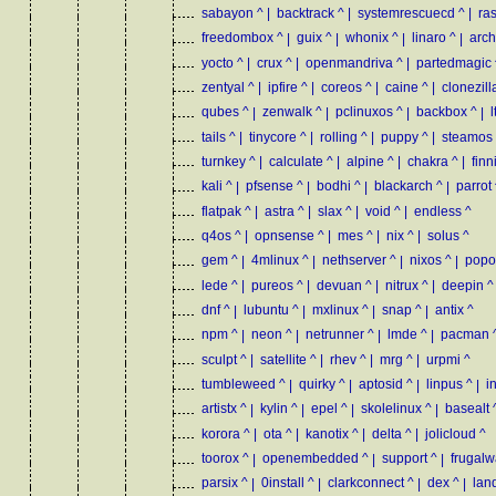
sabayon
^
|
backtrack
^
|
systemrescuecd
^
|
ra
freedombox
^
|
guix
^
|
whonix
^
|
linaro
^
|
arch
yocto
^
|
crux
^
|
openmandriva
^
|
partedmagic
zentyal
^
|
ipfire
^
|
coreos
^
|
caine
^
|
clonezill
qubes
^
|
zenwalk
^
|
pclinuxos
^
|
backbox
^
|
l
tails
^
|
tinycore
^
|
rolling
^
|
puppy
^
|
steamos
turnkey
^
|
calculate
^
|
alpine
^
|
chakra
^
|
finn
kali
^
|
pfsense
^
|
bodhi
^
|
blackarch
^
|
parrot
flatpak
^
|
astra
^
|
slax
^
|
void
^
|
endless
^
q4os
^
|
opnsense
^
|
mes
^
|
nix
^
|
solus
^
gem
^
|
4mlinux
^
|
nethserver
^
|
nixos
^
|
popo
lede
^
|
pureos
^
|
devuan
^
|
nitrux
^
|
deepin
^
dnf
^
|
lubuntu
^
|
mxlinux
^
|
snap
^
|
antix
^
npm
^
|
neon
^
|
netrunner
^
|
lmde
^
|
pacman
sculpt
^
|
satellite
^
|
rhev
^
|
mrg
^
|
urpmi
^
tumbleweed
^
|
quirky
^
|
aptosid
^
|
linpus
^
|
i
artistx
^
|
kylin
^
|
epel
^
|
skolelinux
^
|
basealt
korora
^
|
ota
^
|
kanotix
^
|
delta
^
|
jolicloud
^
toorox
^
|
openembedded
^
|
support
^
|
frugalw
parsix
^
|
0install
^
|
clarkconnect
^
|
dex
^
|
lan