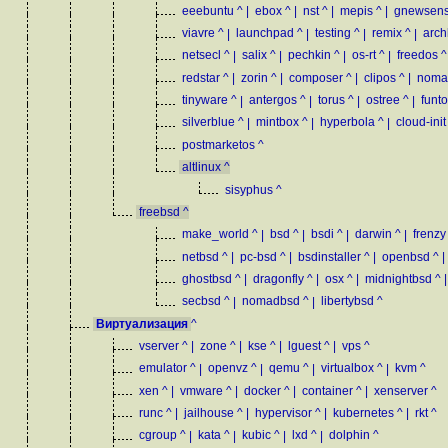
eeebuntu
^
|
ebox
^
|
nst
^
|
mepis
^
|
gnewsen
viavre
^
|
launchpad
^
|
testing
^
|
remix
^
|
arc
netsecl
^
|
salix
^
|
pechkin
^
|
os-rt
^
|
freedos
^
redstar
^
|
zorin
^
|
composer
^
|
clipos
^
|
noma
tinyware
^
|
antergos
^
|
torus
^
|
ostree
^
|
funt
silverblue
^
|
mintbox
^
|
hyperbola
^
|
cloud-init
postmarketos
^
altlinux
^
sisyphus
^
freebsd
^
make_world
^
|
bsd
^
|
bsdi
^
|
darwin
^
|
frenzy
netbsd
^
|
pc-bsd
^
|
bsdinstaller
^
|
openbsd
^
|
ghostbsd
^
|
dragonfly
^
|
osx
^
|
midnightbsd
^
|
secbsd
^
|
nomadbsd
^
|
libertybsd
^
Виртуализация
^
vserver
^
|
zone
^
|
kse
^
|
lguest
^
|
vps
^
emulator
^
|
openvz
^
|
qemu
^
|
virtualbox
^
|
kvm
^
xen
^
|
vmware
^
|
docker
^
|
container
^
|
xenserver
^
runc
^
|
jailhouse
^
|
hypervisor
^
|
kubernetes
^
|
rkt
^
cgroup
^
|
kata
^
|
kubic
^
|
lxd
^
|
dolphin
^