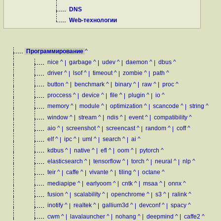
DNS
Web-технологии
Программирование
^
nice
^
|
garbage
^
|
udev
^
|
daemon
^
|
dbus
^
driver
^
|
lsof
^
|
timeout
^
|
zombie
^
|
path
^
button
^
|
benchmark
^
|
binary
^
|
raw
^
|
proc
^
proccess
^
|
device
^
|
file
^
|
plugin
^
|
io
^
memory
^
|
module
^
|
optimization
^
|
scancode
^
|
string
^
window
^
|
stream
^
|
ndis
^
|
event
^
|
compatibility
^
aio
^
|
screenshot
^
|
screencast
^
|
random
^
|
coff
^
elf
^
|
ipc
^
|
uml
^
|
search
^
|
ai
^
kdbus
^
|
native
^
|
efl
^
|
oom
^
|
pytorch
^
elasticsearch
^
|
tensorflow
^
|
torch
^
|
neural
^
|
nlp
^
teir
^
|
caffe
^
|
vivante
^
|
tiling
^
|
octane
^
mediapipe
^
|
earlyoom
^
|
cntk
^
|
msaa
^
|
onnx
^
fusion
^
|
scalability
^
|
openchrome
^
|
s3
^
|
ralink
^
inotify
^
|
realtek
^
|
gallium3d
^
|
devconf
^
|
spacy
^
cwm
^
|
lavalauncher
^
|
nohang
^
|
deepmind
^
|
caffe2
^