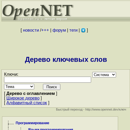
[
новости
/
+++
|
форум
|
теги
|
]
Дерево ключевых слов
Ключи:
[
Дерево с оглавлением
]
[
Широкое дерево
]
[
Алфавитный список
]
Быстрый переход - http://www.opennet.dev/ключ
Программирование
Языки программирования