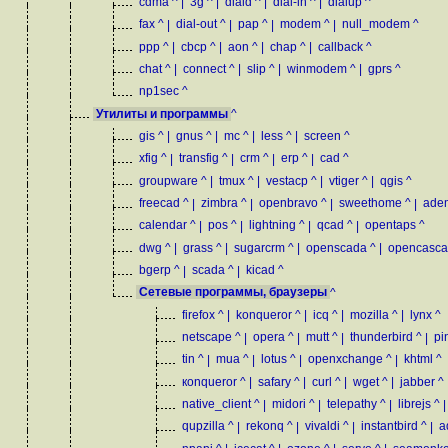
cdma
^
|
3g
^
|
diald
^
|
dial-in
^
|
dialup
^
fax
^
|
dial-out
^
|
pap
^
|
modem
^
|
null_modem
^
ppp
^
|
cbcp
^
|
aon
^
|
chap
^
|
callback
^
chat
^
|
connect
^
|
slip
^
|
winmodem
^
|
gprs
^
np1sec
^
Утилиты и программы
^
gis
^
|
gnus
^
|
mc
^
|
less
^
|
screen
^
xfig
^
|
transfig
^
|
crm
^
|
erp
^
|
cad
^
groupware
^
|
tmux
^
|
vestacp
^
|
vtiger
^
|
qgis
^
freecad
^
|
zimbra
^
|
openbravo
^
|
sweethome
^
|
ade
calendar
^
|
pos
^
|
lightning
^
|
qcad
^
|
opentaps
^
dwg
^
|
grass
^
|
sugarcrm
^
|
openscada
^
|
opencasc
bgerp
^
|
scada
^
|
kicad
^
Сетевые программы, браузеры
^
firefox
^
|
konqueror
^
|
icq
^
|
mozilla
^
|
lynx
^
netscape
^
|
opera
^
|
mutt
^
|
thunderbird
^
|
pi
tin
^
|
mua
^
|
lotus
^
|
openxchange
^
|
khtml
^
кonqueror
^
|
safary
^
|
curl
^
|
wget
^
|
jabber
^
native_client
^
|
midori
^
|
telepathy
^
|
librejs
^
|
qupzilla
^
|
rekonq
^
|
vivaldi
^
|
instantbird
^
|
a