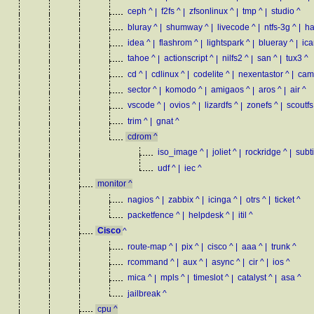
ceph
^
|
f2fs
^
|
zfsonlinux
^
|
tmp
^
|
studio
^
bluray
^
|
shumway
^
|
livecode
^
|
ntfs-3g
^
|
h
idea
^
|
flashrom
^
|
lightspark
^
|
blueray
^
|
ica
tahoe
^
|
actionscript
^
|
nilfs2
^
|
san
^
|
tux3
^
cd
^
|
cdlinux
^
|
codelite
^
|
nexentastor
^
|
cam
sector
^
|
komodo
^
|
amigaos
^
|
aros
^
|
air
^
vscode
^
|
ovios
^
|
lizardfs
^
|
zonefs
^
|
scoutfs
trim
^
|
gnat
^
cdrom
^
iso_image
^
|
joliet
^
|
rockridge
^
|
subti
udf
^
|
iec
^
monitor
^
nagios
^
|
zabbix
^
|
icinga
^
|
otrs
^
|
ticket
^
packetfence
^
|
helpdesk
^
|
itil
^
Cisco
^
route-map
^
|
pix
^
|
cisco
^
|
aaa
^
|
trunk
^
rcommand
^
|
aux
^
|
async
^
|
cir
^
|
ios
^
mica
^
|
mpls
^
|
timeslot
^
|
catalyst
^
|
asa
^
jailbreak
^
cpu
^