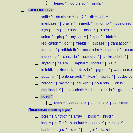
tomee
^
|
geronimo
^
|
grails
^
Базы данных
^
sqlite
^
|
database
^
|
db2
^
|
db
^
|
dbi
^
interbase
^
|
oracle
^
|
innodb
^
|
informix
^
|
postgresql
mysql
^
|
sql
^
|
xbase
^
|
mssql
^
|
plperl
^
select
^
|
plsql
^
|
myisam
^
|
foxpro
^
|
blob
^
replication
^
|
dbf
^
|
freetds
^
|
sybase
^
|
transaction
^
orientdb
^
|
rethinkdb
^
|
cassandra
^
|
mariadb
^
|
couc
mongodb
^
|
couchdb
^
|
percona
^
|
cockroachdb
^
|
ti
skysql
^
|
galera
^
|
sophia
^
|
ingres
^
|
wal
^
infinidb
^
|
xtreemfs
^
|
drizzle
^
|
pgpool
^
|
warehouse
pgadmin
^
|
enterprisedb
^
|
kexi
^
|
scylla
^
|
logdevice
zerodb
^
|
rocksd
^
|
influxdb
^
|
pouchdb
^
|
citus
^
pipelinedb
^
|
timescaledb
^
|
foundationdb
^
|
graphql
nosql
^
redis
^
|
MongoDB
^
|
CouchDB
^
|
Cassandra
Языковые конструкции
^
pcre
^
|
function
^
|
array
^
|
build
^
|
struct
^
loop
^
|
buffer
^
|
standard
^
|
source
^
|
compile
^
hash
^
|
regex
^
|
size
^
|
integer
^
|
bazel
^