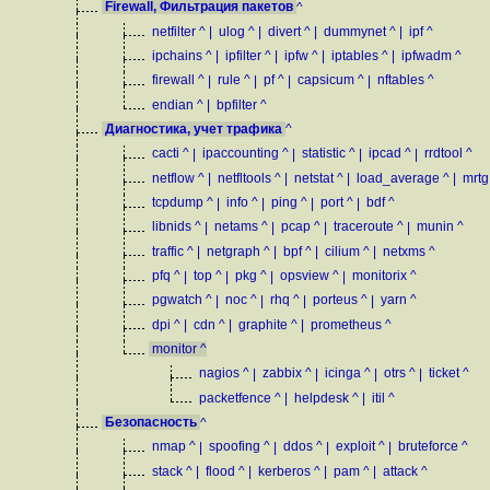
Firewall, Фильтрация пакетов
^
netfilter
^
|
ulog
^
|
divert
^
|
dummynet
^
|
ipf
^
ipchains
^
|
ipfilter
^
|
ipfw
^
|
iptables
^
|
ipfwadm
^
firewall
^
|
rule
^
|
pf
^
|
capsicum
^
|
nftables
^
endian
^
|
bpfilter
^
Диагностика, учет трафика
^
cacti
^
|
ipaccounting
^
|
statistic
^
|
ipcad
^
|
rrdtool
^
netflow
^
|
netfltools
^
|
netstat
^
|
load_average
^
|
mrtg
tcpdump
^
|
info
^
|
ping
^
|
port
^
|
bdf
^
libnids
^
|
netams
^
|
pcap
^
|
traceroute
^
|
munin
^
traffic
^
|
netgraph
^
|
bpf
^
|
cilium
^
|
netxms
^
pfq
^
|
top
^
|
pkg
^
|
opsview
^
|
monitorix
^
pgwatch
^
|
noc
^
|
rhq
^
|
porteus
^
|
yarn
^
dpi
^
|
cdn
^
|
graphite
^
|
prometheus
^
monitor
^
nagios
^
|
zabbix
^
|
icinga
^
|
otrs
^
|
ticket
^
packetfence
^
|
helpdesk
^
|
itil
^
Безопасность
^
nmap
^
|
spoofing
^
|
ddos
^
|
exploit
^
|
bruteforce
^
stack
^
|
flood
^
|
kerberos
^
|
pam
^
|
attack
^