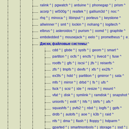
ralink
^
|
pgwatch
^
|
arduine
^
|
phonegap
^
|
prism
^
acorp
^
|
wl500g
^
|
realtek
^
|
gallium3d
^
|
noc
^
rhq
^
|
minoca
^
|
libinput
^
|
porteus
^
|
keystone
^
allwinner
^
|
smt
^
|
lockin
^
|
nohang
^
|
logitech
^
elbrus
^
|
asteroidos
^
|
purism
^
|
oomd
^
|
graphite
^
embdedded
^
|
mousejack
^
|
eelo
^
|
prometheus
^
|
e
Диски, файловые системы
^
cdd
^
|
gbde
^
|
sysfs
^
|
geom
^
|
smart
^
partiton
^
|
ocfs
^
|
encfs
^
|
livecd
^
|
fuse
^
rootfs
^
|
gfs
^
|
iscsi
^
|
jfs
^
|
reiserfs
^
zfs
^
|
tmpfs
^
|
devfs
^
|
xfs
^
|
ex2fs
^
ex3fs
^
|
hdd
^
|
partition
^
|
gmirror
^
|
sata
^
mfs
^
|
mirror
^
|
drbd
^
|
fs
^
|
ufs
^
fsck
^
|
scsi
^
|
ide
^
|
resize
^
|
mount
^
vfat
^
|
disk
^
|
symlink
^
|
ramdisk
^
|
snapshot
unionfs
^
|
ext4
^
|
hfs
^
|
btrfs
^
|
afs
^
squashfs
^
|
pvfs2
^
|
nbd
^
|
logfs
^
|
gpfs
^
drdb
^
|
autofs
^
|
aoe
^
|
k3b
^
|
raid
^
nfs
^
|
dma
^
|
flash
^
|
floppy
^
|
hdparm
^
gparted
^
|
smartmontools
^
|
storage
^
|
ssd
^
|