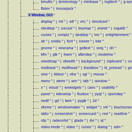
binutils
^
|
terminology
^
|
minibase
^
|
logitech
^
|
g-sy
fbdev
^
|
mousejack
^
X Window, GUI
^
display
^
|
rrd
^
|
sdl
^
|
vnc
^
|
shoutcast
^
rdesktop
^
|
icecast
^
|
keymap
^
|
xrandr
^
|
svgalib
^
curses
^
|
compiz
^
|
desktop
^
|
ion
^
|
enlightenment
^
ati
^
|
nvidia
^
|
font
^
|
icewm
^
|
kde
^
gnome
^
|
xinerama
^
|
gettext
^
|
xorg
^
|
dri
^
kfm
^
|
gtk
^
|
fvwm
^
|
afterstep
^
|
modeline
^
xmodmap
^
|
xfree86
^
|
background
^
|
clipboard
^
|
co
multiseat
^
|
multihead
^
|
blackbox
^
|
ld_preload
^
|
gr
xine
^
|
libtool
^
|
xfce
^
|
xgl
^
|
mouse
^
menu
^
|
xterm
^
|
wm
^
|
xkb
^
|
window
^
x
^
|
visual
^
|
wxwidgets
^
|
cairo
^
|
usability
^
panel
^
|
kdevelop
^
|
fluxbox
^
|
pyqt
^
|
openstep
^
motif
^
|
gd
^
|
twm
^
|
pygtk
^
|
2d
^
xforms
^
|
windowmaker
^
|
widget
^
|
v4l
^
|
touchscree
stdio
^
|
screenshot
^
|
screencast
^
|
rxvt
^
|
readline
^
rdp
^
|
radeonhd
^
|
glade
^
|
dvi
^
|
qt
^
video-mode
^
|
video
^
|
cursor
^
|
dialog
^
|
xdm
^