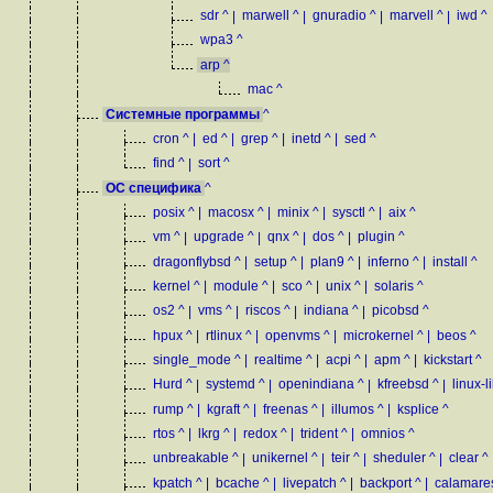
sdr
^
|
marwell
^
|
gnuradio
^
|
marvell
^
|
iwd
^
wpa3
^
arp
^
mac
^
Системные программы
^
cron
^
|
ed
^
|
grep
^
|
inetd
^
|
sed
^
find
^
|
sort
^
ОС специфика
^
posix
^
|
macosx
^
|
minix
^
|
sysctl
^
|
aix
^
vm
^
|
upgrade
^
|
qnx
^
|
dos
^
|
plugin
^
dragonflybsd
^
|
setup
^
|
plan9
^
|
inferno
^
|
install
^
kernel
^
|
module
^
|
sco
^
|
unix
^
|
solaris
^
os2
^
|
vms
^
|
riscos
^
|
indiana
^
|
picobsd
^
hpux
^
|
rtlinux
^
|
openvms
^
|
microkernel
^
|
beos
^
single_mode
^
|
realtime
^
|
acpi
^
|
apm
^
|
kickstart
^
Hurd
^
|
systemd
^
|
openindiana
^
|
kfreebsd
^
|
linux-l
rump
^
|
kgraft
^
|
freenas
^
|
illumos
^
|
ksplice
^
rtos
^
|
lkrg
^
|
redox
^
|
trident
^
|
omnios
^
unbreakable
^
|
unikernel
^
|
teir
^
|
sheduler
^
|
clear
^
kpatch
^
|
bcache
^
|
livepatch
^
|
backport
^
|
calamare