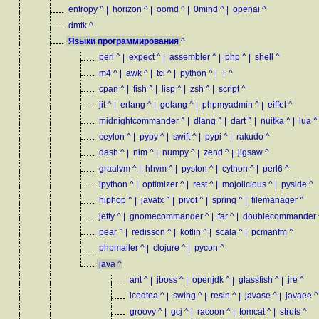
entropy
^
|
horizon
^
|
oomd
^
|
0mind
^
|
openai
^
dmtk
^
Языки программирования
^
perl
^
|
expect
^
|
assembler
^
|
php
^
|
shell
^
m4
^
|
awk
^
|
tcl
^
|
python
^
|
+
^
cpan
^
|
fish
^
|
lisp
^
|
zsh
^
|
script
^
jit
^
|
erlang
^
|
golang
^
|
phpmyadmin
^
|
eiffel
^
midnightcommander
^
|
dlang
^
|
dart
^
|
nuitka
^
|
lua
^
ceylon
^
|
pypy
^
|
swift
^
|
pypi
^
|
rakudo
^
dash
^
|
nim
^
|
numpy
^
|
zend
^
|
jigsaw
^
graalvm
^
|
hhvm
^
|
pyston
^
|
cython
^
|
perl6
^
ipython
^
|
optimizer
^
|
rest
^
|
mojolicious
^
|
pyside
^
hiphop
^
|
javafx
^
|
pivot
^
|
spring
^
|
filemanager
^
jetty
^
|
gnomecommander
^
|
far
^
|
doublecommander
pear
^
|
redisson
^
|
kotlin
^
|
scala
^
|
pcmanfm
^
phpmailer
^
|
clojure
^
|
pycon
^
java
^
ant
^
|
jboss
^
|
openjdk
^
|
glassfish
^
|
jre
^
icedtea
^
|
swing
^
|
resin
^
|
javase
^
|
javaee
^
groovy
^
|
gcj
^
|
racoon
^
|
tomcat
^
|
struts
^