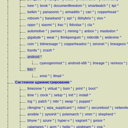
lvee
^
|
book
^
|
documentfreedom
^
|
smartwatch
^
|
kpi
^
belkin
^
|
panasonic
^
|
armadillo
^
|
can
^
|
copperhead
^
robovm
^
|
baseband
^
|
epl
^
|
libhybris
^
|
vivo
^
oppo
^
|
xiaomi
^
|
trac
^
|
fidoslax
^
|
cla
^
automotive
^
|
pwnies
^
|
mining
^
|
anbox
^
|
mastodon
^
gigabyte
^
|
wear
^
|
thinkpenguin
^
|
mikrotik
^
|
widevine
^
coin
^
|
bitmessage
^
|
copperheados
^
|
zeronet
^
|
lineageos
toyota
^
|
zcash
^
android
^
cyanogenmod
^
|
android-x86
^
|
lineage
^
|
remixos
^
|
fido
^
emsi
^
|
ifmail
^
Системное администрирование
^
timezone
^
|
virtual
^
|
bsm
^
|
print
^
|
boot
^
time
^
|
clock
^
|
setup
^
|
init
^
|
install
^
log
^
|
patch
^
|
mbr
^
|
swap
^
|
puppet
^
cfengine
^
|
wpa_supplicant
^
|
robot
^
|
secureboot
^
|
network
ansible
^
|
sysvinit
^
|
polemarch
^
|
vmm
^
|
shepherd
^
bhyve
^
|
azure
^
|
hyper-v
^
|
vagrant
^
|
gvisor
^
calamares
^
|
acrn
^
|
hplip
^
|
upstream
^
|
ova
^