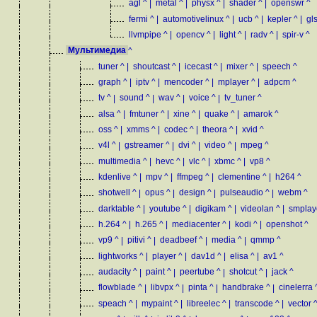
agl
^
|
metal
^
|
physx
^
|
shader
^
|
openswr
^
fermi
^
|
automotivelinux
^
|
ucb
^
|
kepler
^
|
gls
llvmpipe
^
|
opencv
^
|
light
^
|
radv
^
|
spir-v
^
Мультимедиа
^
tuner
^
|
shoutcast
^
|
icecast
^
|
mixer
^
|
speech
^
graph
^
|
iptv
^
|
mencoder
^
|
mplayer
^
|
adpcm
^
tv
^
|
sound
^
|
wav
^
|
voice
^
|
tv_tuner
^
alsa
^
|
fmtuner
^
|
xine
^
|
quake
^
|
amarok
^
oss
^
|
xmms
^
|
codec
^
|
theora
^
|
xvid
^
v4l
^
|
gstreamer
^
|
dvi
^
|
video
^
|
mpeg
^
multimedia
^
|
hevc
^
|
vlc
^
|
xbmc
^
|
vp8
^
kdenlive
^
|
mpv
^
|
ffmpeg
^
|
clementine
^
|
h264
^
shotwell
^
|
opus
^
|
design
^
|
pulseaudio
^
|
webm
^
darktable
^
|
youtube
^
|
digikam
^
|
videolan
^
|
smplay
h.264
^
|
h.265
^
|
mediacenter
^
|
kodi
^
|
openshot
^
vp9
^
|
pitivi
^
|
deadbeef
^
|
media
^
|
qmmp
^
lightworks
^
|
player
^
|
dav1d
^
|
elisa
^
|
av1
^
audacity
^
|
paint
^
|
peertube
^
|
shotcut
^
|
jack
^
flowblade
^
|
libvpx
^
|
pinta
^
|
handbrake
^
|
cinelerra
speach
^
|
mypaint
^
|
libreelec
^
|
transcode
^
|
vector