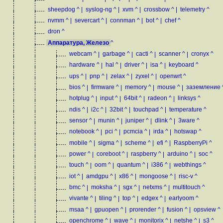
sheepdog
^
|
syslog-ng
^
|
xvm
^
|
crossbow
^
|
telemetry
^
nvmm
^
|
severcart
^
|
connman
^
|
bot
^
|
chef
^
dron
^
Аппаратура, Железо
^
webcam
^
|
garbage
^
|
cacti
^
|
scanner
^
|
cronyx
^
hardware
^
|
hal
^
|
driver
^
|
isa
^
|
keyboard
^
ups
^
|
pnp
^
|
zelax
^
|
zyxel
^
|
openwrt
^
bios
^
|
firmware
^
|
memory
^
|
mouse
^
|
заземление
hotplug
^
|
input
^
|
64bit
^
|
radeon
^
|
linksys
^
ndis
^
|
i2c
^
|
32bit
^
|
touchpad
^
|
temperature
^
sensor
^
|
munin
^
|
juniper
^
|
dlink
^
|
3ware
^
notebook
^
|
pci
^
|
pcmcia
^
|
irda
^
|
hotswap
^
mobile
^
|
sigma
^
|
scheme
^
|
efi
^
|
RaspberryPi
^
power
^
|
coreboot
^
|
raspberry
^
|
arduino
^
|
soc
^
touch
^
|
oom
^
|
quantum
^
|
i386
^
|
webthings
^
iot
^
|
amdgpu
^
|
x86
^
|
mongoose
^
|
risc-v
^
bmc
^
|
moksha
^
|
sgx
^
|
netxms
^
|
multitouch
^
vivante
^
|
tiling
^
|
top
^
|
edgex
^
|
earlyoom
^
msaa
^
|
gpuopen
^
|
prorender
^
|
fusion
^
|
opsview
^
openchrome
^
|
wave
^
|
monitorix
^
|
netshe
^
|
s3
^