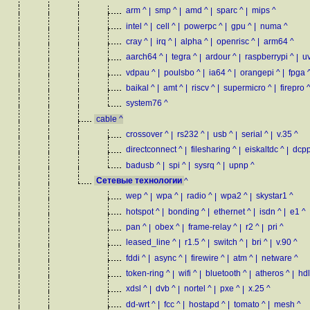
arm
^
|
smp
^
|
amd
^
|
sparc
^
|
mips
^
intel
^
|
cell
^
|
powerpc
^
|
gpu
^
|
numa
^
cray
^
|
irq
^
|
alpha
^
|
openrisc
^
|
arm64
^
aarch64
^
|
tegra
^
|
ardour
^
|
raspberrypi
^
|
u
vdpau
^
|
poulsbo
^
|
ia64
^
|
orangepi
^
|
fpga
baikal
^
|
amt
^
|
riscv
^
|
supermicro
^
|
firepro
system76
^
cable
^
crossover
^
|
rs232
^
|
usb
^
|
serial
^
|
v.35
^
directconnect
^
|
filesharing
^
|
eiskaltdc
^
|
dcp
badusb
^
|
spi
^
|
sysrq
^
|
upnp
^
Сетевые технологии
^
wep
^
|
wpa
^
|
radio
^
|
wpa2
^
|
skystar1
^
hotspot
^
|
bonding
^
|
ethernet
^
|
isdn
^
|
e1
^
pan
^
|
obex
^
|
frame-relay
^
|
r2
^
|
pri
^
leased_line
^
|
r1.5
^
|
switch
^
|
bri
^
|
v.90
^
fddi
^
|
async
^
|
firewire
^
|
atm
^
|
netware
^
token-ring
^
|
wifi
^
|
bluetooth
^
|
atheros
^
|
hd
xdsl
^
|
dvb
^
|
nortel
^
|
pxe
^
|
x.25
^
dd-wrt
^
|
fcc
^
|
hostapd
^
|
tomato
^
|
mesh
^