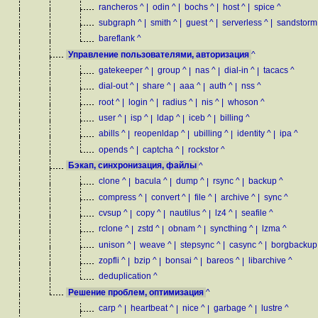
rancheros
^
|
odin
^
|
bochs
^
|
host
^
|
spice
^
subgraph
^
|
smith
^
|
guest
^
|
serverless
^
|
sandstorm
bareflank
^
Управление пользователями, авторизация
^
gatekeeper
^
|
group
^
|
nas
^
|
dial-in
^
|
tacacs
^
dial-out
^
|
share
^
|
aaa
^
|
auth
^
|
nss
^
root
^
|
login
^
|
radius
^
|
nis
^
|
whoson
^
user
^
|
isp
^
|
ldap
^
|
iceb
^
|
billing
^
abills
^
|
reopenldap
^
|
ubilling
^
|
identity
^
|
ipa
^
opends
^
|
captcha
^
|
rockstor
^
Бэкап, синхронизация, файлы
^
clone
^
|
bacula
^
|
dump
^
|
rsync
^
|
backup
^
compress
^
|
convert
^
|
file
^
|
archive
^
|
sync
^
cvsup
^
|
copy
^
|
nautilus
^
|
lz4
^
|
seafile
^
rclone
^
|
zstd
^
|
obnam
^
|
syncthing
^
|
lzma
^
unison
^
|
weave
^
|
stepsync
^
|
casync
^
|
borgbackup
zopfli
^
|
bzip
^
|
bonsai
^
|
bareos
^
|
libarchive
^
deduplication
^
Решение проблем, оптимизация
^
carp
^
|
heartbeat
^
|
nice
^
|
garbage
^
|
lustre
^