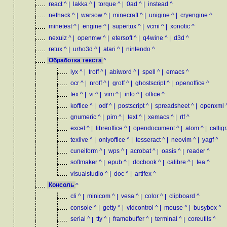
react
^
|
lakka
^
|
torque
^
|
0ad
^
|
instead
^
nethack
^
|
warsow
^
|
minecraft
^
|
unigine
^
|
cryengine
^
minetest
^
|
engine
^
|
supertux
^
|
vcmi
^
|
xonotic
^
nexuiz
^
|
openmw
^
|
etersoft
^
|
q4wine
^
|
d3d
^
retux
^
|
urho3d
^
|
atari
^
|
nintendo
^
Обработка текста
^
lyx
^
|
troff
^
|
abiword
^
|
spell
^
|
emacs
^
ocr
^
|
nroff
^
|
groff
^
|
ghostscript
^
|
openoffice
^
tex
^
|
vi
^
|
vim
^
|
info
^
|
office
^
koffice
^
|
odf
^
|
postscript
^
|
spreadsheet
^
|
openxml
gnumeric
^
|
pim
^
|
text
^
|
xemacs
^
|
rtf
^
excel
^
|
libreoffice
^
|
opendocument
^
|
atom
^
|
callig
texlive
^
|
onlyoffice
^
|
tesseract
^
|
neovim
^
|
yagf
^
cuneiform
^
|
wps
^
|
acrobat
^
|
oasis
^
|
reader
^
softmaker
^
|
epub
^
|
docbook
^
|
calibre
^
|
tea
^
visualstudio
^
|
doc
^
|
artifex
^
Консоль
^
cli
^
|
minicom
^
|
vesa
^
|
color
^
|
clipboard
^
console
^
|
getty
^
|
vidcontrol
^
|
mouse
^
|
busybox
^
serial
^
|
tty
^
|
framebuffer
^
|
terminal
^
|
coreutils
^