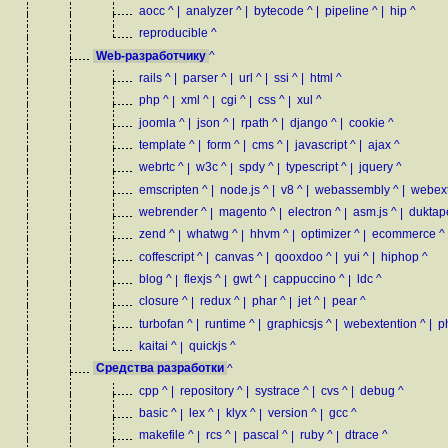
aocc
^
|
analyzer
^
|
bytecode
^
|
pipeline
^
|
hip
^
reproducible
^
Web-разработчику
^
rails
^
|
parser
^
|
url
^
|
ssi
^
|
html
^
php
^
|
xml
^
|
cgi
^
|
css
^
|
xul
^
joomla
^
|
json
^
|
rpath
^
|
django
^
|
cookie
^
template
^
|
form
^
|
cms
^
|
javascript
^
|
ajax
^
webrtc
^
|
w3c
^
|
spdy
^
|
typescript
^
|
jquery
^
emscripten
^
|
node.js
^
|
v8
^
|
webassembly
^
|
webex
webrender
^
|
magento
^
|
electron
^
|
asm.js
^
|
duktap
zend
^
|
whatwg
^
|
hhvm
^
|
optimizer
^
|
ecommerce
^
coffescript
^
|
canvas
^
|
qooxdoo
^
|
yui
^
|
hiphop
^
blog
^
|
flexjs
^
|
gwt
^
|
cappuccino
^
|
ldc
^
closure
^
|
redux
^
|
phar
^
|
jet
^
|
pear
^
turbofan
^
|
runtime
^
|
graphicsjs
^
|
webextention
^
|
p
kaitai
^
|
quickjs
^
Средства разработки
^
cpp
^
|
repository
^
|
systrace
^
|
cvs
^
|
debug
^
basic
^
|
lex
^
|
klyx
^
|
version
^
|
gcc
^
makefile
^
|
rcs
^
|
pascal
^
|
ruby
^
|
dtrace
^