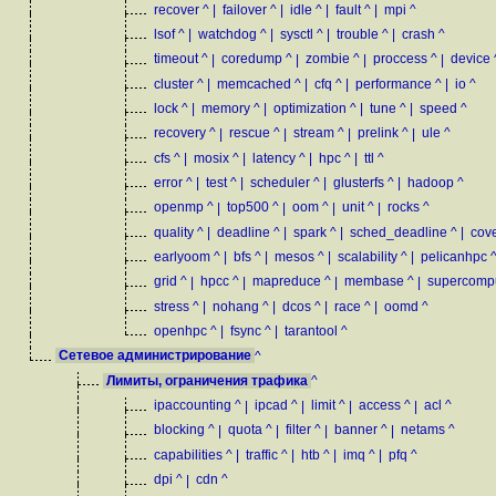
recover
^
|
failover
^
|
idle
^
|
fault
^
|
mpi
^
lsof
^
|
watchdog
^
|
sysctl
^
|
trouble
^
|
crash
^
timeout
^
|
coredump
^
|
zombie
^
|
proccess
^
|
device
cluster
^
|
memcached
^
|
cfq
^
|
performance
^
|
io
^
lock
^
|
memory
^
|
optimization
^
|
tune
^
|
speed
^
recovery
^
|
rescue
^
|
stream
^
|
prelink
^
|
ule
^
cfs
^
|
mosix
^
|
latency
^
|
hpc
^
|
ttl
^
error
^
|
test
^
|
scheduler
^
|
glusterfs
^
|
hadoop
^
openmp
^
|
top500
^
|
oom
^
|
unit
^
|
rocks
^
quality
^
|
deadline
^
|
spark
^
|
sched_deadline
^
|
cove
earlyoom
^
|
bfs
^
|
mesos
^
|
scalability
^
|
pelicanhpc
grid
^
|
hpcc
^
|
mapreduce
^
|
membase
^
|
supercomp
stress
^
|
nohang
^
|
dcos
^
|
race
^
|
oomd
^
openhpc
^
|
fsync
^
|
tarantool
^
Сетевое администрирование
^
Лимиты, ограничения трафика
^
ipaccounting
^
|
ipcad
^
|
limit
^
|
access
^
|
acl
^
blocking
^
|
quota
^
|
filter
^
|
banner
^
|
netams
^
capabilities
^
|
traffic
^
|
htb
^
|
imq
^
|
pfq
^
dpi
^
|
cdn
^