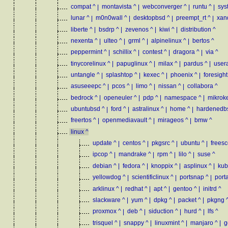
compat
^
|
montavista
^
|
webconverger
^
|
runtu
^
|
sys
lunar
^
|
m0n0wall
^
|
desktopbsd
^
|
preempt_rt
^
|
xan
liberte
^
|
bsdrp
^
|
zevenos
^
|
kiwi
^
|
distribution
^
nexenta
^
|
ulteo
^
|
grml
^
|
alpinelinux
^
|
bertos
^
peppermint
^
|
schillix
^
|
contest
^
|
dragora
^
|
via
^
tinycorelinux
^
|
papuglinux
^
|
milax
^
|
pardus
^
|
user
untangle
^
|
splashtop
^
|
kexec
^
|
phoenix
^
|
foresight
asuseeepc
^
|
pcos
^
|
limo
^
|
nissan
^
|
collabora
^
bedrock
^
|
openeuler
^
|
pdp
^
|
namespace
^
|
mikrok
ubuntubsd
^
|
ford
^
|
astralinux
^
|
home
^
|
hardenedb
freertos
^
|
openmediavault
^
|
mirageos
^
|
bmw
^
linux
^
update
^
|
centos
^
|
pkgsrc
^
|
ubuntu
^
|
frees
ipcop
^
|
mandrake
^
|
rpm
^
|
lilo
^
|
suse
^
debian
^
|
fedora
^
|
knoppix
^
|
asplinux
^
|
kub
yellowdog
^
|
scientificlinux
^
|
portsnap
^
|
port
arklinux
^
|
redhat
^
|
apt
^
|
gentoo
^
|
initrd
^
slackware
^
|
yum
^
|
dpkg
^
|
packet
^
|
pkgng
proxmox
^
|
deb
^
|
siduction
^
|
hurd
^
|
lfs
^
trisquel
^
|
snappy
^
|
linuxmint
^
|
manjaro
^
|
g