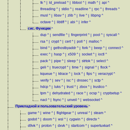
tk
^
|
ld_preload
^
|
libtool
^
|
math
^
|
api
^
threading
^
|
stdio
^
|
readline
^
|
rpc
^
|
threads
^
musl
^
|
libav
^
|
zlib
^
|
live
^
|
libpng
^
octave
^
|
libtiff
^
|
abi
^
|
infer
^
сис. Функции
^
dup
^
|
sendfile
^
|
fingerprint
^
|
pool
^
|
syscall
^
rsa
^
|
crypt
^
|
cert
^
|
poll
^
|
malloc
^
bind
^
|
gethostbyaddr
^
|
fork
^
|
beep
^
|
connect
^
exec
^
|
hasp
^
|
x509
^
|
socket
^
|
ioctl
^
pack
^
|
pipe
^
|
sleep
^
|
strtok
^
|
select
^
geli
^
|
truecrypt
^
|
time
^
|
signal
^
|
flock
^
kqueue
^
|
ktrace
^
|
lock
^
|
fips
^
|
veracrypt
^
verify
^
|
sev
^
|
isc
^
|
dnssec
^
|
sctp
^
hdcp
^
|
luks
^
|
trust
^
|
zbox
^
|
trustico
^
tpm
^
|
dehydrated
^
|
race
^
|
ocsp
^
|
cryptsetup
^
nacl
^
|
fsync
^
|
unveil
^
|
websocket
^
Прикладной и пользовательский уровень
^
game
^
|
wine
^
|
flightgear
^
|
unreal
^
|
steam
^
godot
^
|
doom
^
|
wsl
^
|
cygwin
^
|
directx
^
d9vk
^
|
proton
^
|
dxvk
^
|
startcom
^
|
supertuxkart
^