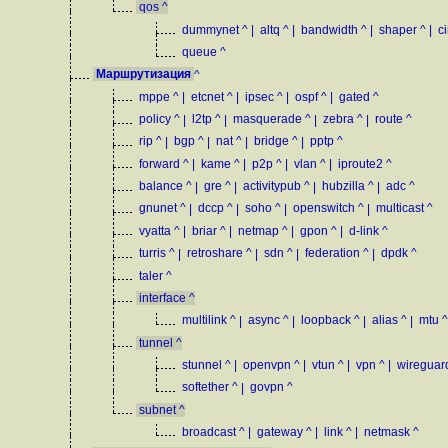
qos
^
dummynet
^
|
altq
^
|
bandwidth
^
|
shaper
^
|
ci
queue
^
Маршрутизация
^
mppe
^
|
etcnet
^
|
ipsec
^
|
ospf
^
|
gated
^
policy
^
|
l2tp
^
|
masquerade
^
|
zebra
^
|
route
^
rip
^
|
bgp
^
|
nat
^
|
bridge
^
|
pptp
^
forward
^
|
kame
^
|
p2p
^
|
vlan
^
|
iproute2
^
balance
^
|
gre
^
|
activitypub
^
|
hubzilla
^
|
adc
^
gnunet
^
|
dccp
^
|
soho
^
|
openswitch
^
|
multicast
^
vyatta
^
|
briar
^
|
netmap
^
|
gpon
^
|
d-link
^
turris
^
|
retroshare
^
|
sdn
^
|
federation
^
|
dpdk
^
taler
^
interface
^
multilink
^
|
async
^
|
loopback
^
|
alias
^
|
mtu
^
tunnel
^
stunnel
^
|
openvpn
^
|
vtun
^
|
vpn
^
|
wireguar
softether
^
|
govpn
^
subnet
^
broadcast
^
|
gateway
^
|
link
^
|
netmask
^