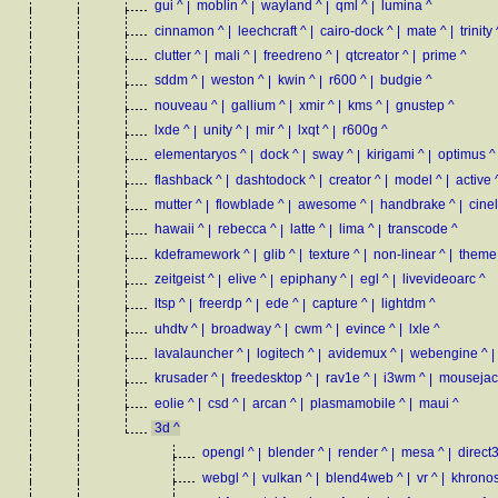
gui
^
|
moblin
^
|
wayland
^
|
qml
^
|
lumina
^
cinnamon
^
|
leechcraft
^
|
cairo-dock
^
|
mate
^
|
trinity
clutter
^
|
mali
^
|
freedreno
^
|
qtcreator
^
|
prime
^
sddm
^
|
weston
^
|
kwin
^
|
r600
^
|
budgie
^
nouveau
^
|
gallium
^
|
xmir
^
|
kms
^
|
gnustep
^
lxde
^
|
unity
^
|
mir
^
|
lxqt
^
|
r600g
^
elementaryos
^
|
dock
^
|
sway
^
|
kirigami
^
|
optimus
^
flashback
^
|
dashtodock
^
|
creator
^
|
model
^
|
active
mutter
^
|
flowblade
^
|
awesome
^
|
handbrake
^
|
cine
hawaii
^
|
rebecca
^
|
latte
^
|
lima
^
|
transcode
^
kdeframework
^
|
glib
^
|
texture
^
|
non-linear
^
|
theme
zeitgeist
^
|
elive
^
|
epiphany
^
|
egl
^
|
livevideoarc
^
ltsp
^
|
freerdp
^
|
ede
^
|
capture
^
|
lightdm
^
uhdtv
^
|
broadway
^
|
cwm
^
|
evince
^
|
lxle
^
lavalauncher
^
|
logitech
^
|
avidemux
^
|
webengine
^
|
krusader
^
|
freedesktop
^
|
rav1e
^
|
i3wm
^
|
mousejac
eolie
^
|
csd
^
|
arcan
^
|
plasmamobile
^
|
maui
^
3d
^
opengl
^
|
blender
^
|
render
^
|
mesa
^
|
direct
webgl
^
|
vulkan
^
|
blend4web
^
|
vr
^
|
khrono