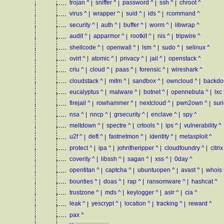
trojan
^
|
sniffer
^
|
password
^
|
ssh
^
|
chroot
^
virus
^
|
wrapper
^
|
suid
^
|
ids
^
|
rcommand
^
security
^
|
auth
^
|
buffer
^
|
worm
^
|
libwrap
^
audit
^
|
apparmor
^
|
rootkit
^
|
nis
^
|
tripwire
^
shellcode
^
|
openwall
^
|
lsm
^
|
sudo
^
|
selinux
^
ovirt
^
|
atomic
^
|
privacy
^
|
jail
^
|
openstack
^
criu
^
|
cloud
^
|
paas
^
|
forensic
^
|
wireshark
^
cloudstack
^
|
mitm
^
|
sandbox
^
|
owncloud
^
|
backdo
eucalyptus
^
|
malware
^
|
botnet
^
|
opennebula
^
|
lxc
firejail
^
|
rowhammer
^
|
nextcloud
^
|
pwn2own
^
|
sur
nsa
^
|
nncp
^
|
grsecurity
^
|
enclave
^
|
spy
^
meltdown
^
|
spectre
^
|
crtools
^
|
ips
^
|
vulnerability
^
u2f
^
|
deft
^
|
fastnetmon
^
|
identity
^
|
metasploit
^
protect
^
|
ipa
^
|
johntheripper
^
|
cloudfoundry
^
|
citrix
coverity
^
|
libssh
^
|
sagan
^
|
xss
^
|
0day
^
opentitan
^
|
captcha
^
|
ubuntuopen
^
|
avast
^
|
whois
bounties
^
|
doas
^
|
rap
^
|
ransomware
^
|
hashcat
^
trustzone
^
|
mds
^
|
keylogger
^
|
aslr
^
|
cia
^
leak
^
|
yescrypt
^
|
location
^
|
tracking
^
|
reward
^
pax
^