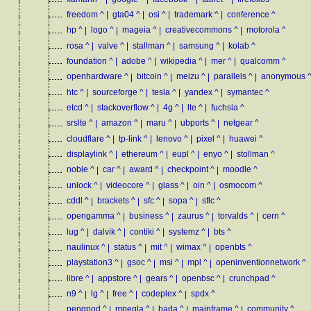
freedom
^
|
gta04
^
|
osi
^
|
trademark
^
|
conference
^
hp
^
|
logo
^
|
mageia
^
|
creativecommons
^
|
motorola
^
rosa
^
|
valve
^
|
stallman
^
|
samsung
^
|
kolab
^
foundation
^
|
adobe
^
|
wikipedia
^
|
mer
^
|
qualcomm
^
openhardware
^
|
bitcoin
^
|
meizu
^
|
parallels
^
|
anonymous
htc
^
|
sourceforge
^
|
tesla
^
|
yandex
^
|
symantec
^
etcd
^
|
stackoverflow
^
|
4g
^
|
lte
^
|
fuchsia
^
srslte
^
|
amazon
^
|
maru
^
|
ubports
^
|
netgear
^
cloudflare
^
|
tp-link
^
|
lenovo
^
|
pixel
^
|
huawei
^
displaylink
^
|
ethereum
^
|
eupl
^
|
enyo
^
|
stollman
^
noble
^
|
car
^
|
award
^
|
checkpoint
^
|
moodle
^
unlock
^
|
videocore
^
|
glass
^
|
oin
^
|
osmocom
^
cddl
^
|
brackets
^
|
sfc
^
|
sopa
^
|
sflc
^
opengamma
^
|
business
^
|
zaurus
^
|
torvalds
^
|
cern
^
lug
^
|
dalvik
^
|
contiki
^
|
systemz
^
|
bts
^
naulinux
^
|
status
^
|
mit
^
|
wimax
^
|
openbts
^
playstation3
^
|
gsoc
^
|
msi
^
|
mpl
^
|
openinventionnetwork
^
libre
^
|
appstore
^
|
gears
^
|
openbsc
^
|
crunchpad
^
n9
^
|
lg
^
|
free
^
|
codeplex
^
|
spdx
^
pengpod
^
|
mpegla
^
|
bada
^
|
mainframe
^
|
community
^