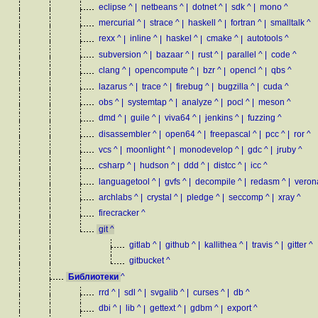
eclipse
^
|
netbeans
^
|
dotnet
^
|
sdk
^
|
mono
^
mercurial
^
|
strace
^
|
haskell
^
|
fortran
^
|
smalltalk
^
rexx
^
|
inline
^
|
haskel
^
|
cmake
^
|
autotools
^
subversion
^
|
bazaar
^
|
rust
^
|
parallel
^
|
code
^
clang
^
|
opencompute
^
|
bzr
^
|
opencl
^
|
qbs
^
lazarus
^
|
trace
^
|
firebug
^
|
bugzilla
^
|
cuda
^
obs
^
|
systemtap
^
|
analyze
^
|
pocl
^
|
meson
^
dmd
^
|
guile
^
|
viva64
^
|
jenkins
^
|
fuzzing
^
disassembler
^
|
open64
^
|
freepascal
^
|
pcc
^
|
ror
^
vcs
^
|
moonlight
^
|
monodevelop
^
|
gdc
^
|
jruby
^
csharp
^
|
hudson
^
|
ddd
^
|
distcc
^
|
icc
^
languagetool
^
|
gvfs
^
|
decompile
^
|
redasm
^
|
veron
archlabs
^
|
crystal
^
|
pledge
^
|
seccomp
^
|
xray
^
firecracker
^
git
^
gitlab
^
|
github
^
|
kallithea
^
|
travis
^
|
gitter
^
gitbucket
^
Библиотеки
^
rrd
^
|
sdl
^
|
svgalib
^
|
curses
^
|
db
^
dbi
^
|
lib
^
|
gettext
^
|
gdbm
^
|
export
^