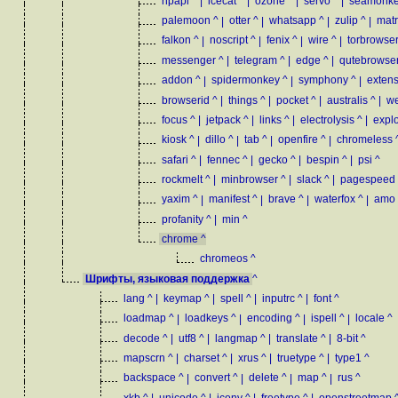
npapi
^
|
icecat
^
|
ozone
^
|
servo
^
|
seamonk
palemoon
^
|
otter
^
|
whatsapp
^
|
zulip
^
|
matr
falkon
^
|
noscript
^
|
fenix
^
|
wire
^
|
torbrowse
messenger
^
|
telegram
^
|
edge
^
|
qutebrowse
addon
^
|
spidermonkey
^
|
symphony
^
|
exten
browserid
^
|
things
^
|
pocket
^
|
australis
^
|
we
focus
^
|
jetpack
^
|
links
^
|
electrolysis
^
|
expl
kiosk
^
|
dillo
^
|
tab
^
|
openfire
^
|
chromeless
safari
^
|
fennec
^
|
gecko
^
|
bespin
^
|
psi
^
rockmelt
^
|
minbrowser
^
|
slack
^
|
pagespeed
yaxim
^
|
manifest
^
|
brave
^
|
waterfox
^
|
amo
profanity
^
|
min
^
chrome
^
chromeos
^
Шрифты, языковая поддержка
^
lang
^
|
keymap
^
|
spell
^
|
inputrc
^
|
font
^
loadmap
^
|
loadkeys
^
|
encoding
^
|
ispell
^
|
locale
^
decode
^
|
utf8
^
|
langmap
^
|
translate
^
|
8-bit
^
mapscrn
^
|
charset
^
|
xrus
^
|
truetype
^
|
type1
^
backspace
^
|
convert
^
|
delete
^
|
map
^
|
rus
^
xkb
^
|
unicode
^
|
iconv
^
|
freetype
^
|
openstreetmap