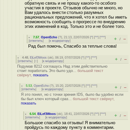
обратную связь и не прошу какого-то особого
участия в проекте. Отзывов обычно не много, но
Вам удалось внести столько разумных
рациональных предложений, что я хотел бы иметь
возможность сообщить о прогрессе по внедрению
этих изменений в код. Только это и не более того.
7.57
,
OpenEcho
(
?
), 21:13, 22/07/2026 [
^
] [
^^
] [
^^^
]
+
–
/
[
ответить
]
[
к модератору
]
Рад был помочь, Спасибо за теплые слова!
4.48
,
EiLef3Woos
(
ok
), 06:19, 07/07/2026 [
^
] [
^^
] [
^^^
]
+
–
/
[
ответить
]
[
↑
] [
к модератору
]
Подумав 8212 соглашусь Над этим действительно
стоит поработать Это было удо...
большой текст
свёрнут,
показать
5.53
,
OpenEcho
(
?
), 15:20, 22/07/2026 [
^
] [
^^
] [
^^^
]
+
–
/
[
ответить
]
[
к модератору
]
Я это понял, но с точки зрения IDS, было бы удобно если
бы был ключ который сраз...
большой текст свёрнут,
показать
6.54
,
EiLef3Woos
(
ok
), 18:41, 22/07/2026 [
^
] [
^^
] [
^^^
]
+
–
/
[
ответить
]
[
к модератору
]
Большое спасибо за отзывы! Я внимательно
пройдусь по каждому пункту в комментарии.