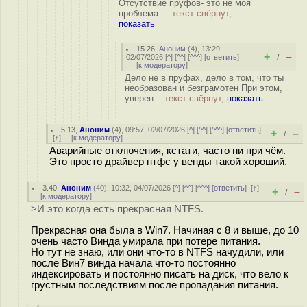
Отсутствие пруфов- это не моя
проблема ...
текст свёрнут,
показать
15.26
,
Аноним
(
4
), 13:29,
+
–
02/07/2026 [
^
] [
^^
] [
^^^
] [
ответить
]
/
[
к модератору
]
Дело не в пруфах, дело в том, что ты
необразован и безграмотен При этом,
уверен...
текст свёрнут,
показать
5.13
,
Аноним
(
4
), 09:57, 02/07/2026 [
^
] [
^^
] [
^^^
] [
ответить
]
+
–
/
[
↑
] [
к модератору
]
Аварийные отключения, кстати, часто ни при чём.
Это просто драйвер нтфс у венды такой хороший.
3.40
,
Аноним
(
40
), 10:32, 04/07/2026 [
^
] [
^^
] [
^^^
] [
ответить
]
[
↑
]
+
–
/
[
к модератору
]
>И это когда есть прекрасная NTFS.
Прекрасная она была в Win7. Начиная с 8 и выше, до 10
очень часто Винда умирала при потере питания.
Но тут не знаю, или они что-то в NTFS начудили, или
после Вин7 винда начала что-то постоянно
индексировать и постоянно писать на диск, что вело к
грустным последствиям после пропадания питания.