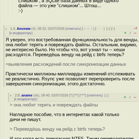
слишком", а SQLite база данных в виде одного
файла — это уже "слишком"... Штош...
:-)
–4
1.4
,
Аноним
(
4
), 08:32, 02/07/2026 [
ответить
] [
﹢﹢﹢
] [
· · ·
]
[
↓
] [
↑
]
+
–
[
к модератору
]
/
Я уверен, это востребованная функциональность для венды,
она любит терять и повреждать файлы. Остальным, видимо,
не интересно было. Но чтобы что, вот узнал ты -- хеши
расходятся. Переведёшь венду на рейд с btrfs теперь?
>выявления расхождений после синхронизации данных
Практически миллионы-миллиарды изменений отслеживать
не реалистично. Rsync уже позволяет перепроверить после
завершения синхронизации, этого достаточно.
2.8
,
aname
(
ok
), 09:40, 02/07/2026 [
^
] [
^^
] [
^^^
] [
ответить
]
[
↓
]
+
–
/
[
к модератору
]
> она любит терять и повреждать файлы
Наглядное пособие, что в интернетах какой только
дичи не пишут.
> Переведёшь венду на рейд с btrfs теперь?
И это когда есть прекрасная NTFS. Таким переводителям