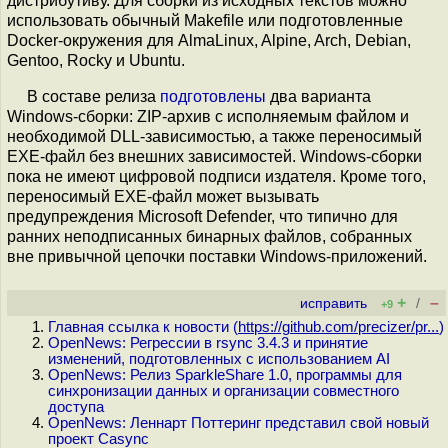
дистрибутиву. Для сборки из исходных текстов можно
использовать обычный Makefile или подготовленные
Docker-окружения для AlmaLinux, Alpine, Arch, Debian,
Gentoo, Rocky и Ubuntu.
В составе релиза
подготовлены
два варианта
Windows-сборки: ZIP-архив с исполняемым файлом и
необходимой DLL-зависимостью, а также переносимый
EXE-файл без внешних зависимостей. Windows-сборки
пока не имеют цифровой подписи издателя. Кроме того,
переносимый EXE-файл может вызывать
предупреждения Microsoft Defender, что типично для
ранних неподписанных бинарных файлов, собранных
вне привычной цепочки поставки Windows-приложений.
+
–
исправить
/
+9
Главная ссылка к новости (
https://github.com/precizer/pr...
)
OpenNews: Регрессии в rsync 3.4.3 и принятие
изменений, подготовленных с использованием AI
OpenNews: Релиз SparkleShare 1.0, программы для
синхронизации данных и организации совместного
доступа
OpenNews: Леннарт Поттеринг представил свой новый
проект Casync