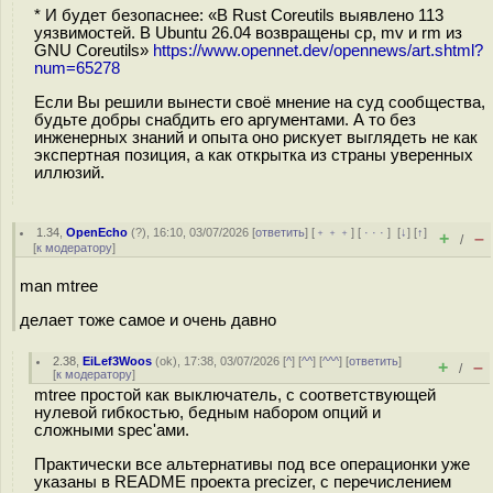
* И будет безопаснее: «В Rust Coreutils выявлено 113
уязвимостей. В Ubuntu 26.04 возвращены cp, mv и rm из
GNU Coreutils»
https://www.opennet.dev/opennews/art.shtml?
num=65278
Если Вы решили вынести своё мнение на суд сообщества,
будьте добры снабдить его аргументами. А то без
инженерных знаний и опыта оно рискует выглядеть не как
экспертная позиция, а как открытка из страны уверенных
иллюзий.
1.34
,
OpenEcho
(
?
), 16:10, 03/07/2026 [
ответить
] [
﹢﹢﹢
] [
· · ·
]
[
↓
] [
↑
]
+
–
/
[
к модератору
]
man mtree
делает тоже самое и очень давно
2.38
,
EiLef3Woos
(
ok
), 17:38, 03/07/2026 [
^
] [
^^
] [
^^^
] [
ответить
]
+
–
/
[
к модератору
]
mtree простой как выключатель, с соответствующей
нулевой гибкостью, бедным набором опций и
сложными spec'ами.
Практически все альтернативы под все операционки уже
указаны в README проекта precizer, с перечислением