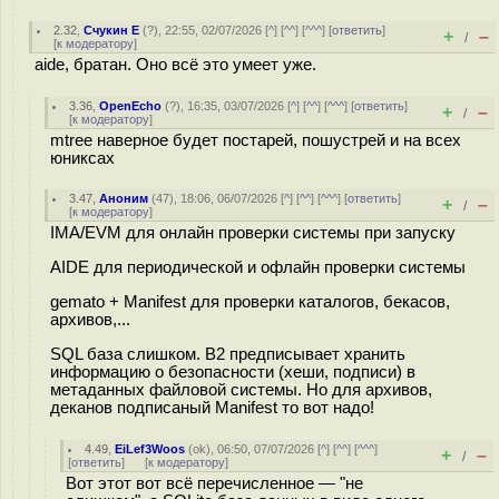
2.32
,
Счукин Е
(
?
), 22:55, 02/07/2026 [
^
] [
^^
] [
^^^
] [
ответить
]
+
–
/
[
к модератору
]
aide, братан. Оно всё это умеет уже.
3.36
,
OpenEcho
(
?
), 16:35, 03/07/2026 [
^
] [
^^
] [
^^^
] [
ответить
]
+
–
/
[
к модератору
]
mtree наверное будет постарей, пошустрей и на всех
юниксах
3.47
,
Аноним
(
47
), 18:06, 06/07/2026 [
^
] [
^^
] [
^^^
] [
ответить
]
+
–
/
[
к модератору
]
IMA/EVM для онлайн проверки системы при запуску
AIDE для периодической и офлайн проверки системы
gemato + Manifest для проверки каталогов, бекасов,
архивов,...
SQL база слишком. B2 предписывает хранить
информацию о безопасности (хеши, подписи) в
метаданных файловой системы. Но для архивов,
деканов подписаный Manifest то вот надо!
4.49
,
EiLef3Woos
(
ok
), 06:50, 07/07/2026 [
^
] [
^^
] [
^^^
]
+
–
/
[
ответить
]
[
к модератору
]
Вот этот вот всё перечисленное — "не