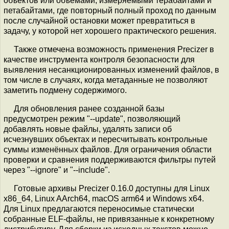
объектов или объёмами, измеряемыми терабайтами и
петабайтами, где повторный полный проход по данным
после случайной остановки может превратиться в
задачу, у которой нет хорошего практического решения.
Также отмечена возможность применения Precizer в
качестве инструмента контроля безопасности для
выявления несанкционированных изменений файлов, в
том числе в случаях, когда метаданные не позволяют
заметить подмену содержимого.
Для обновления ранее созданной базы
предусмотрен режим "--update", позволяющий
добавлять новые файлы, удалять записи об
исчезнувших объектах и пересчитывать контрольные
суммы изменённых файлов. Для ограничения области
проверки и сравнения поддерживаются фильтры путей
через "--ignore" и "--include".
Готовые архивы Precizer 0.16.0 доступны для Linux
x86_64, Linux AArch64, macOS arm64 и Windows x64.
Для Linux предлагаются переносимые статически
собранные ELF-файлы, не привязанные к конкретному