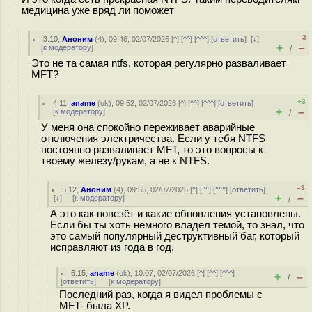
медицина уже вряд ли поможет
–3
3.10
,
Аноним
(
4
), 09:46, 02/07/2026 [
^
] [
^^
] [
^^^
] [
ответить
]
[
↓
]
+
–
[
к модератору
]
/
Это не та самая ntfs, которая регулярно разваливает
MFT?
+3
4.11
,
aname
(
ok
), 09:52, 02/07/2026 [
^
] [
^^
] [
^^^
] [
ответить
]
+
–
[
к модератору
]
/
У меня она спокойно переживает аварийные
отключения электричества. Если у тебя NTFS
постоянно разваливает MFT, то это вопросы к
твоему железу/рукам, а не к NTFS.
–3
5.12
,
Аноним
(
4
), 09:55, 02/07/2026 [
^
] [
^^
] [
^^^
] [
ответить
]
+
–
[
↓
] [
к модератору
]
/
А это как повезёт и какие обновления установлены.
Если бы ты хоть немного владел темой, то знал, что
это самый популярный деструктивный баг, который
исправляют из года в год.
6.15
,
aname
(
ok
), 10:07, 02/07/2026 [
^
] [
^^
] [
^^^
]
+
–
/
[
ответить
]
[
к модератору
]
Последний раз, когда я видел проблемы с
MFT- была XP.