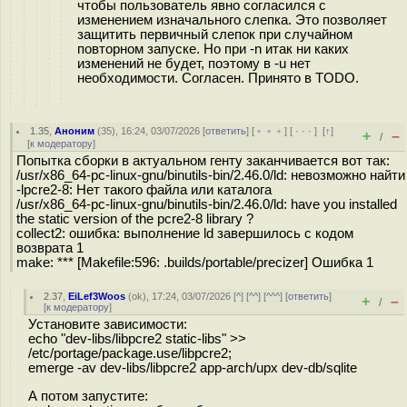
чтобы пользователь явно согласился с
изменением изначального слепка. Это позволяет
защитить первичный слепок при случайном
повторном запуске. Но при -n итак ни каких
изменений не будет, поэтому в -u нет
необходимости. Согласен. Принято в TODO.
1.35
,
Аноним
(
35
), 16:24, 03/07/2026 [
ответить
] [
﹢﹢﹢
] [
· · ·
]
[
↑
]
+
–
/
[
к модератору
]
Попытка сборки в актуальном генту заканчивается вот так:
/usr/x86_64-pc-linux-gnu/binutils-bin/2.46.0/ld: невозможно найти
-lpcre2-8: Нет такого файла или каталога
/usr/x86_64-pc-linux-gnu/binutils-bin/2.46.0/ld: have you installed
the static version of the pcre2-8 library ?
collect2: ошибка: выполнение ld завершилось с кодом
возврата 1
make: *** [Makefile:596: .builds/portable/precizer] Ошибка 1
2.37
,
EiLef3Woos
(
ok
), 17:24, 03/07/2026 [
^
] [
^^
] [
^^^
] [
ответить
]
+
–
/
[
к модератору
]
Установите зависимости:
echo "dev-libs/libpcre2 static-libs" >>
/etc/portage/package.use/libpcre2;
emerge -av dev-libs/libpcre2 app-arch/upx dev-db/sqlite
А потом запустите: