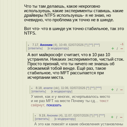
Что ты там делаешь, какое некроговно
используешь, какие эксперименты ставишь, какие
драйверы NTFS используешь- я не знаю, но
очевидно, что проблема уж точно не в шинде.
Вот что- что в шинде уж точно стабильное, так это
NTFS.
–1
7.17
,
Аноним
(
4
), 10:49, 02/07/2026 [
^
] [
^^
] [
^^^
]
+
–
[
ответить
]
[
к модератору
]
/
А вот майкрософт считает, что в 10 раз 10
устраняли. Никаких экспериментов, чистый сток.
Просто признай, что ты ничего не знаешь об
обожаемой тобой венде. Ещё раз, такое
стабильное, что MFT рассыпается при
исчерпании места.
8.18
,
aname
(
ok
), 11:06, 02/07/2026 [
^
] [
^^
] [
^^^
]
+
–
/
[
ответить
]
[
к модератору
]
У меня, как и у многих, исчерпывалось место
и не раз MFT на месте Почему ты сд...
текст
свёрнут,
показать
9.19
,
Аноним
(
4
), 11:07, 02/07/2026 [
^
] [
^^
] [
^^^
]
+
–
/
[
ответить
]
[
к модератору
]
А это как повезёт и какие обновления установлены