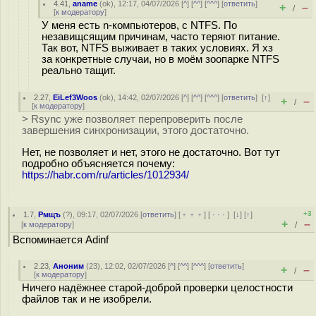
4.41
,
aname
(
ok
), 12:17, 04/07/2026 [
^
] [
^^
] [
^^^
] [
ответить
]
+
–
/
[
к модератору
]
У меня есть n-компьютеров, с NTFS. По
незавищсящим причинам, часто теряют питание.
Так вот, NTFS выживает в таких условиях. Я хз
за конкретные случаи, но в моём зоопарке NTFS
реально тащит.
2.27
,
EiLef3Woos
(
ok
), 14:42, 02/07/2026 [
^
] [
^^
] [
^^^
] [
ответить
]
[
↑
]
+
–
/
[
к модератору
]
> Rsync уже позволяет перепроверить после
завершения синхронизации, этого достаточно.
Нет, не позволяет и нет, этого не достаточно. Вот тут
подробно объясняется почему:
https://habr.com/ru/articles/1012934/
+3
1.7
,
Рмщъ
(
?
), 09:17, 02/07/2026 [
ответить
] [
﹢﹢﹢
] [
· · ·
]
[
↓
] [
↑
]
+
–
[
к модератору
]
/
Вспоминается Adinf
2.23
,
Аноним
(
23
), 12:02, 02/07/2026 [
^
] [
^^
] [
^^^
] [
ответить
]
+
–
/
[
к модератору
]
Ничего надёжнее старой-доброй проверки целостности
файлов так и не изобрели.