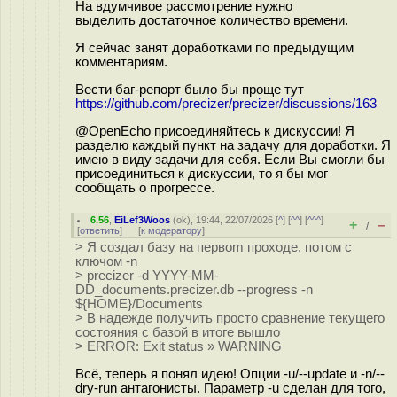
На вдумчивое рассмотрение нужно
выделить достаточное количество времени.
Я сейчас занят доработками по предыдущим
комментариям.
Вести баг-репорт было бы проще тут
https://github.com/precizer/precizer/discussions/163
@OpenEcho присоединяйтесь к дискуссии! Я
разделю каждый пункт на задачу для доработки. Я
имею в виду задачи для себя. Если Вы смогли бы
присоединиться к дискуссии, то я бы мог
сообщать о прогрессе.
6.56
,
EiLef3Woos
(
ok
), 19:44, 22/07/2026 [
^
] [
^^
] [
^^^
]
+
–
/
[
ответить
]
[
к модератору
]
> Я создал базу на первоm проходе, потом с
ключом -n
> precizer -d YYYY-MM-
DD_documents.precizer.db --progress -n
${HOME}/Documents
> В надежде получить просто сравнение текущего
состояния с базой в итоге вышло
> ERROR: Exit status » WARNING
Всё, теперь я понял идею! Опции -u/--update и -n/--
dry-run антагонисты. Параметр -u сделан для того,