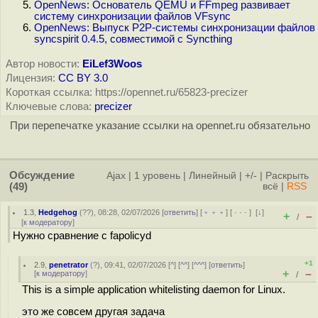
OpenNews: Основатель QEMU и FFmpeg развивает
систему синхронизации файлов VFsync
OpenNews: Выпуск P2P-системы синхронизации файлов
syncspirit 0.4.5, совместимой с Syncthing
Автор новости:
EiLef3Woos
Лицензия:
CC BY 3.0
Короткая ссылка: https://opennet.ru/65823-precizer
Ключевые слова:
precizer
При перепечатке указание ссылки на opennet.ru обязательно
Обсуждение
Ajax
|
1 уровень
|
Линейный
|
+/-
|
Раскрыть
(49)
всё
|
RSS
1.3
,
Hedgehog
(
??
), 08:28, 02/07/2026 [
ответить
] [
﹢﹢﹢
] [
· · ·
]
[
↓
]
+
–
/
[
к модератору
]
Нужно сравнение с fapolicyd
+1
2.9
,
penetrator
(
?
), 09:41, 02/07/2026 [
^
] [
^^
] [
^^^
] [
ответить
]
+
–
[
к модератору
]
/
This is a simple application whitelisting daemon for Linux.
это же совсем другая задача