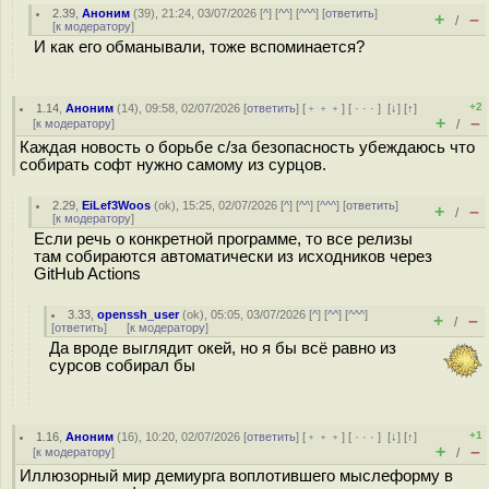
2.39
,
Аноним
(
39
), 21:24, 03/07/2026 [
^
] [
^^
] [
^^^
] [
ответить
]
+
–
/
[
к модератору
]
И как его обманывали, тоже вспоминается?
+2
1.14
,
Аноним
(
14
), 09:58, 02/07/2026 [
ответить
] [
﹢﹢﹢
] [
· · ·
]
[
↓
] [
↑
]
+
–
[
к модератору
]
/
Каждая новость о борьбе с/за безопасность убеждаюсь что
собирать софт нужно самому из сурцов.
2.29
,
EiLef3Woos
(
ok
), 15:25, 02/07/2026 [
^
] [
^^
] [
^^^
] [
ответить
]
+
–
/
[
к модератору
]
Если речь о конкретной программе, то все релизы
там собираются автоматически из исходников через
GitHub Actions
3.33
,
openssh_user
(
ok
), 05:05, 03/07/2026 [
^
] [
^^
] [
^^^
]
+
–
/
[
ответить
]
[
к модератору
]
Да вроде выглядит окей, но я бы всё равно из
сурсов собирал бы
+1
1.16
,
Аноним
(
16
), 10:20, 02/07/2026 [
ответить
] [
﹢﹢﹢
] [
· · ·
]
[
↓
] [
↑
]
+
–
[
к модератору
]
/
Иллюзорный мир демиурга воплотившего мыслеформу в