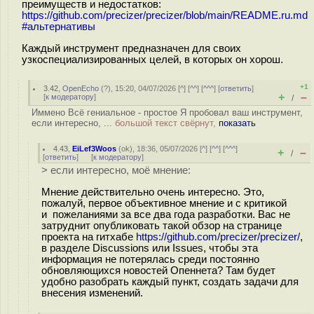
преимуществ и недостатков:
https://github.com/precizer/precizer/blob/main/README.ru.md
#альтернативы
Каждый инструмент предназначен для своих
узкоспециализированных целей, в которых он хорош.
+1
3.42
,
OpenEcho
(
?
), 15:20, 04/07/2026 [
^
] [
^^
] [
^^^
] [
ответить
]
+
–
[
к модератору
]
/
Иммено Всё гениальное - простое Я пробовал ваш инструмент,
если интересно, ...
большой текст свёрнут,
показать
4.43
,
EiLef3Woos
(
ok
), 18:36, 05/07/2026 [
^
] [
^^
] [
^^^
]
+
–
/
[
ответить
]
[
к модератору
]
> если интересно, моё мнение:
Мнение действительно очень интересно. Это,
пожалуй, первое объективное мнение и с критикой
и пожеланиями за все два года разработки. Вас не
затруднит опубликовать такой обзор на странице
проекта на гитхабе
https://github.com/precizer/precizer/
,
в разделе Discussions или Issues, чтобы эта
информация не потерялась среди постоянно
обновляющихся новостей Опеннета? Там будет
удобно разобрать каждый пункт, создать задачи для
внесения изменений.