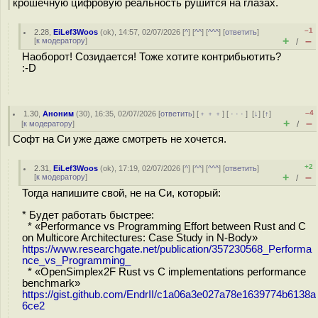
крошечную цифровую реальность рушится на глазах.
–1
2.28
,
EiLef3Woos
(
ok
), 14:57, 02/07/2026 [
^
] [
^^
] [
^^^
] [
ответить
]
+
–
[
к модератору
]
/
Наоборот! Созидается! Тоже хотите контрибьютить?
:-D
–4
1.30
,
Аноним
(
30
), 16:35, 02/07/2026 [
ответить
] [
﹢﹢﹢
] [
· · ·
]
[
↓
] [
↑
]
+
–
[
к модератору
]
/
Софт на Си уже даже смотреть не хочется.
+2
2.31
,
EiLef3Woos
(
ok
), 17:19, 02/07/2026 [
^
] [
^^
] [
^^^
] [
ответить
]
+
–
[
к модератору
]
/
Тогда напишите свой, не на Си, который:
* Будет работать быстрее:
* «Performance vs Programming Effort between Rust and C
on Multicore Architectures: Case Study in N-Body»
https://www.researchgate.net/publication/357230568_Performa
nce_vs_Programming_
* «OpenSimplex2F Rust vs C implementations performance
benchmark»
https://gist.github.com/EndrII/c1a06a3e027a78e1639774b6138a
6ce2