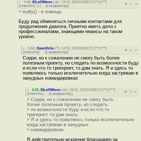
4.44
,
EiLef3Woos
(
ok
), 19:22, 05/07/2026 [
^
] [
^^
] [
^^^
]
+
–
/
[
ответить
]
[
↓
] [
к модератору
]
> isatty() - в помощь
Буду рад обменяться личными контактами для
продолжения диалога. Приятно иметь дело с
профессионалами, знающими нюансы на таком
уровне.
5.52
,
OpenEcho
(
?
), 14:51, 22/07/2026 [
^
] [
^^
] [
^^^
]
+
–
/
[
ответить
]
[
к модератору
]
Сорри, но к сожалению не смогу быть более
полезным проекту, но следить по возмоххности буду
и если что то тригернет, то дам знать. Я и здесь то
появляюсь только исключительно когда застреваю в
занудных командировках
6.55
,
EiLef3Woos
(
ok
), 19:01, 22/07/2026 [
^
] [
^^
] [
^^^
]
+
–
/
[
ответить
]
[
к модератору
]
> Сорри, но к сожалению не смогу быть
более полезным проекту, но следить
> по возмоххности буду и если что то
тригернет, то дам знать.
> Я и здесь то появляюсь только исключительно
когда застреваю в занудных
> командировках
Я действительно искренне благодарен за