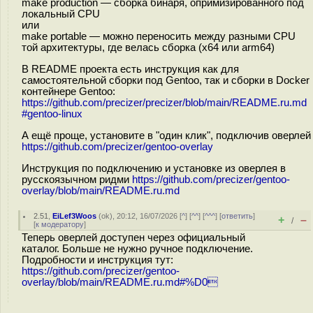
make production — сборка бинаря, опримизированного под
локальный CPU
или
make portable — можно переносить между разными CPU
той архитектуры, где велась сборка (x64 или arm64)
В README проекта есть инструкция как для
самостоятельной сборки под Gentoo, так и сборки в Docker
контейнере Gentoo:
https://github.com/precizer/precizer/blob/main/README.ru.md
#gentoo-linux
А ещё проще, установите в "один клик", подключив оверлей
https://github.com/precizer/gentoo-overlay
Инструкция по подключению и установке из оверлея в
русскоязычном ридми
https://github.com/precizer/gentoo-
overlay/blob/main/README.ru.md
2.51
,
EiLef3Woos
(
ok
), 20:12, 16/07/2026 [
^
] [
^^
] [
^^^
] [
ответить
]
+
–
/
[
к модератору
]
Теперь оверлей доступен через официальный
каталог. Больше не нужно ручное подключение.
Подробности и инструкция тут:
https://github.com/precizer/gentoo-
overlay/blob/main/README.ru.md#%D0