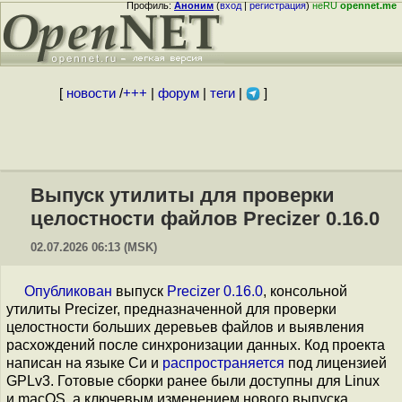
Профиль:
Аноним
(
вход
|
регистрация
)
неRU
opennet.me
[
новости
/
+++
|
форум
|
теги
|
]
Выпуск утилиты для проверки
целостности файлов Precizer 0.16.0
02.07.2026 06:13 (MSK)
Опубликован
выпуск
Precizer 0.16.0
, консольной
утилиты Precizer, предназначенной для проверки
целостности больших деревьев файлов и выявления
расхождений после синхронизации данных. Код проекта
написан на языке Си и
распространяется
под лицензией
GPLv3. Готовые сборки ранее были доступны для Linux
и macOS, а ключевым изменением нового выпуска