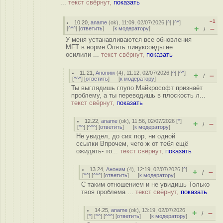
...
текст свёрнут,
показать
–1
10.20
,
aname
(
ok
), 11:09, 02/07/2026 [
^
] [
^^
]
+
–
[
^^^
] [
ответить
]
[
к модератору
]
/
У меня устанавливаются все обновления
MFT в норме Опять линуксоиды не
осилили ...
текст свёрнут,
показать
11.21
,
Аноним
(
4
), 11:12, 02/07/2026 [
^
] [
^^
]
+
–
/
[
^^^
] [
ответить
]
[
к модератору
]
Ты выглядишь глупо Майкрософт признаёт
проблему, а ты переводишь в плоскость л...
текст свёрнут,
показать
12.22
,
aname
(
ok
), 11:56, 02/07/2026 [
^
]
+
–
/
[
^^
] [
^^^
] [
ответить
]
[
к модератору
]
Не увидел, до сих пор, ни одной
ссылки Впрочем, чего ж от тебя ещё
ожидать- то...
текст свёрнут,
показать
13.24
,
Аноним
(
4
), 12:19, 02/07/2026 [
^
]
+
–
/
[
^^
] [
^^^
] [
ответить
]
[
к модератору
]
С таким отношением и не увидишь Только
твоя проблема ...
текст свёрнут,
показать
14.25
,
aname
(
ok
), 13:19, 02/07/2026
+
–
/
[
^
] [
^^
] [
^^^
] [
ответить
]
[
к модератору
]