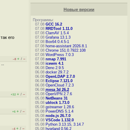
Новые версии
Программы:
07.08
GCC 16.2
07.08
RRDTool 1.11.0
07.08
ClamAV 1.5.4
так его
07.08
Grafana 13.1.3
07.08
Box64 0.4.5-1
07.08
home-assistant 2026.8.1
07.08
Chrome 151.0.7922.108
07.08
WordPress 7.0.3
+
–
/
07.08
nmap 7.991
–8
06.08
icewm 4.1
--
06.08
Deno 2.9.5
06.08
docker 29.7.2
06.08
OpenLDAP 2.7.0
06.08
Eclipse 7.121.0
06.08
OpenCloud 7.2.3
06.08
mesa 3d 26.2
05.08
OpenVPN 2.7.6
+
–
/
+32
05.08
NetBeans 31
05.08
ublock 1.73.0
05.08
gstreamer 1.28.6
+
–
05.08
PowerDNS 5.1.4
/
+6
05.08
node.js 26.7.0
05.08
VSCode 1.132.0
05.08
Python 3.13.15, 3.14.7
+
–
/
05.08
hyprland 0.56.2
–4