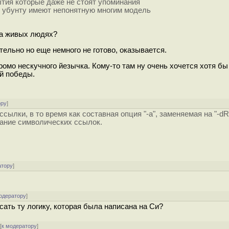
тия которые даже не стоят упоминания
ки убунту имеют непонятную многим модель
 на живых людях?
ательно но еще немного не готово, оказывается.
ромо нескучного йезычка. Кому-то там ну очень хочется хотя бы 
ой победы.
ору
]
ылки, в то время как составная опция "-a", заменяемая на "-dR 
вание символических ссылок.
атору
]
одератору
]
сать ту логику, которая была написана на Си?
[
к модератору
]