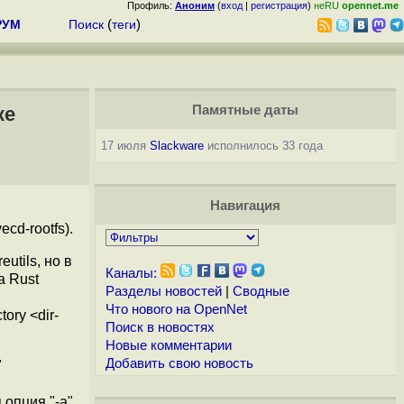
Профиль:
Аноним
(
вход
|
регистрация
)
неRU
opennet.me
РУМ
Поиск
(
теги
)
ке
Памятные даты
17 июля
Slackware
исполнилось 33 года
Навигация
cd-rootfs).
utils, но в
Каналы:
а Rust
Разделы новостей
|
Сводные
Что нового на OpenNet
tory <dir-
Поиск в новостях
Новые комментарии
Добавить свою новость
"
 опция "-a"