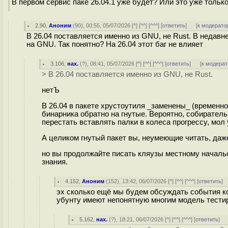
В первом сервис паке 26.04.1 уже будет? Или это уже только
2.90
,
Аноним
(
90
), 00:55, 05/07/2026 [
^
] [
^^
] [
^^^
] [
ответить
]
[
к модерато
В 26.04 поставляется именно из GNU, не Rust. В недавн
на GNU. Так понятно? На 26.04 этот баг не влияет
3.106
,
нах.
(
?
), 08:41, 05/07/2026 [
^
] [
^^
] [
^^^
] [
ответить
]
[
к модерат
> В 26.04 поставляется именно из GNU, не Rust.
нетЪ
В 26.04 в пакете хрустоутиля _заменены_ (временн
бинарника обратно на гнутые. Вероятно, собиратель
перестать вставлять палки в колеса прогрессу, мол уж
А целиком гнутый пакет вы, неумеющие читать, даже
но вы продолжайте писать кляузы местному начальс
знания.
4.152
,
Аноним
(
152
), 13:42, 06/07/2026 [
^
] [
^^
] [
^^^
] [
ответить
]
эх сколько ещё мы будем обсуждать события ко
убунту имеют непонятную многим модель тести
5.162
,
нах.
(
?
), 18:21, 06/07/2026 [
^
] [
^^
] [
^^^
] [
ответить
]