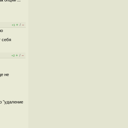
+
–
/
+1
но
т себя
+
–
/
+2
ще не
о "удаление