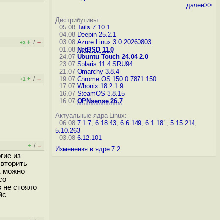
далее>>
Дистрибутивы:
05.08
Tails 7.10.1
04.08
Deepin 25.2.1
+
–
03.08
Azure Linux 3.0.20260803
/
+3
01.08
NetBSD 11.0
24.07
Ubuntu Touch 24.04 2.0
23.07
Solaris 11.4 SRU94
21.07
Omarchy 3.8.4
+
–
/
19.07
Chrome OS 150.0.7871.150
+1
17.07
Whonix 18.2.1.9
16.07
SteamOS 3.8.15
16.07
OPNsense 26.7
Актуальные ядра Linux:
06.08
7.1.7
,
6.18.43
,
6.6.149
,
6.1.181
,
5.15.214
,
5.10.263
03.08
6.12.101
+
–
/
Изменения в ядре 7.2
гие из
овторить
к можно
со
 не стояло
йс