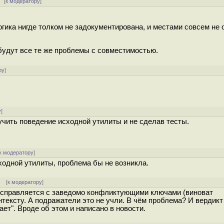
[
к модератору
]
огика нигде толком не задокументирована, и местами совсем не 
удут все те же проблемы с совместимостью.
ру
]
у
]
зучить поведение исходной утилиты и не сделав тесты.
к модератору
]
ходной утилиты, проблема бы не возникла.
]
[
к модератору
]
а справляется с заведомо конфликтующими ключами (виноват
нтексту. А подражатели это не учли. В чём проблема? И вердикт
т". Вроде об этом и написано в новости.