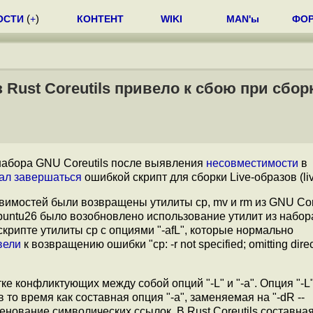
ОСТИ
(
+
)
КОНТЕНТ
WIKI
MAN'ы
ФО
Rust Coreutils привело к сбою при сбор
набора GNU Coreutils после выявления
несовместимости
в
ал завершаться
ошибкой скрипт для сборки Live-образов (live
вимостей были возвращены утилиты cp, mv и rm из GNU Core
~ubuntu26 было возобновлено использование утилит из набор
крипте утилиты cp с опциями "-afL", которые нормально
вели
к возвращению ошибки "cp: -r not specified; omitting direc
е конфликтующих между собой опций "-L" и "-a". Опция "-L
о время как составная опция "-a", заменяемая на "-dR --
енование символических ссылок. В Rust Coreutils составная