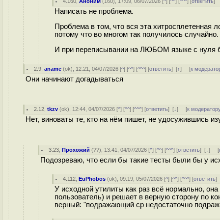
4.160
,
Аноним
(
160
), 17:09, 06/07/2026 [
^
] [
^^
] [
^^^
] [
ответить
]
Написать не проблема.
Проблема в том, что вся эта хитросплетенная л
потому что во многом так получилось случайно.
И при переписывании на ЛЮБОМ языке с нуля б
2.9
,
aname
(
ok
), 12:21, 04/07/2026 [
^
] [
^^
] [
^^^
] [
ответить
]
[
↑
] [
к модерато
Они начинают догадываться
2.12
,
tkzv
(
ok
), 12:44, 04/07/2026 [
^
] [
^^
] [
^^^
] [
ответить
]
[
↓
] [
к модератор
Нет, виноваты те, кто на нём пишет, не удосужившись и
3.23
,
Прохожий
(
??
), 13:41, 04/07/2026 [
^
] [
^^
] [
^^^
] [
ответить
]
[
↓
] [
Подозреваю, что если бы такие тесты были бы у ис
4.112
,
EuPhobos
(
ok
), 09:19, 05/07/2026 [
^
] [
^^
] [
^^^
] [
ответить
У исходной утилиты как раз всё нормально, он
пользователь) и решает в верную сторону по ко
верный: "подражающий cp недостаточно подражае