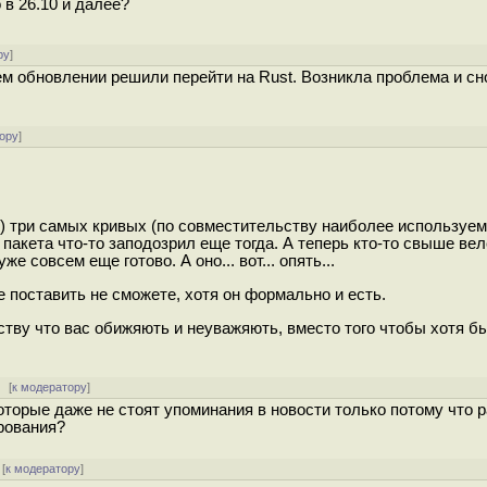
 в 26.10 и далее?
ру
]
ем обновлении решили перейти на Rust. Возникла проблема и сн
ору
]
о) три самых кривых (по совместительству наиболее используе
 пакета что-то заподозрил еще тогда. А теперь кто-то свыше ве
е совсем еще готово. А оно... вот... опять...
 поставить не сможете, хотя он формально и есть.
тву что вас обижяють и неуважяють, вместо того чтобы хотя б
[
к модератору
]
торые даже не стоят упоминания в новости только потому что 
рования?
[
к модератору
]