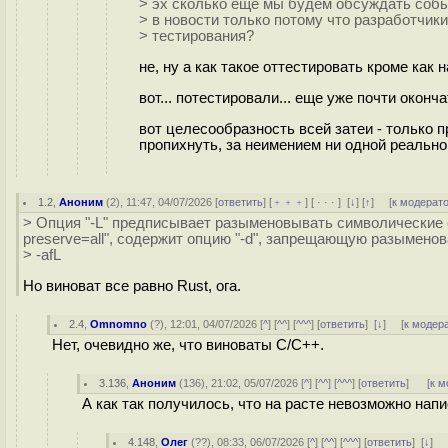
> эх сколько ещё мы будем обсуждать собы
> в новости только потому что разработчи
> тестирования?
не, ну а как такое оттестировать кроме как
вот... потестировали... еще уже почти оконч
вот целесообразность всей затеи - только п
пропихнуть, за неимением ни одной реальн
1.2
,
Аноним
(
2
), 11:47, 04/07/2026 [
ответить
] [
﹢﹢﹢
] [
· · ·
]
[
↓
] [
↑
] [
к модерат
> Опция "-L" предписывает разыменовывать символические сс
preserve=all", содержит опцию "-d", запрещающую разымено
> -afL
Но виноват все равно Rust, ога.
2.4
,
Omnomno
(
?
), 12:01, 04/07/2026 [
^
] [
^^
] [
^^^
] [
ответить
]
[
↓
] [
к модер
Нет, очевидно же, что виноваты С/C++.
3.136
,
Аноним
(
136
), 21:02, 05/07/2026 [
^
] [
^^
] [
^^^
] [
ответить
]
[
к м
А как так получилось, что на расте невозможно напи
4.148
,
Олег
(
??
), 08:33, 06/07/2026 [
^
] [
^^
] [
^^^
] [
ответить
]
[
↓
] 