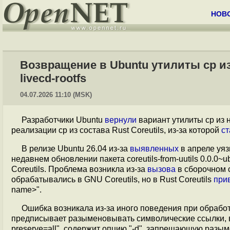
НОВ
Возвращение в Ubuntu утилиты cp из 
livecd-rootfs
04.07.2026 11:10 (MSK)
Разработчики Ubuntu
вернули
вариант утилиты cp из 
реализации cp из состава Rust Coreutils, из-за которой
ст
В релизе Ubuntu 26.04 из-за
выявленных
в апреле уяз
недавнем обновлении пакета coreutils-from-uutils 0.0.0
Coreutils. Проблема возникла из-за
вызова
в сборочном с
обрабатывались в GNU Coreutils, но в Rust Coreutils
при
name>".
Ошибка возникала из-за иного поведения при обработк
предписывает разыменовывать символические ссылки, в т
preserve=all", содержит опцию "-d", запрещающую разым