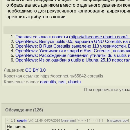
отбрасывалась целиком вместо отдельного удаления кон
необходимого для рекурсивного копирования директорий,
прежних атрибутов в копии.
Главная ссылка к новости (
https://discourse.ubuntu.com/t..
OpenNews: Выпуск uutils 0.9, варианта GNU Coreutils на
OpenNews: В Rust Coreutils выявлено 113 уязвимостей. В
OpenNews: Уязвимости в snapd и Rust Сoreutils, позвол
OpenNews: Расхождение поведения утилиты du в uutils и
OpenNews: Из-за ошибки в uutils в Ubuntu 25.10 перест
Лицензия:
CC BY 3.0
Короткая ссылка: https://opennet.ru/65842-coreutils
Ключевые слова:
coreutils
,
rust
,
ubuntu
При перепечатке указа
Обсуждение
(126)
1.1
,
soarin
(
ok
), 11:46, 04/07/2026 [
ответить
] [
﹢﹢﹢
] [
· · ·
]
[
↓
] [
к модератору
]
Не понял.