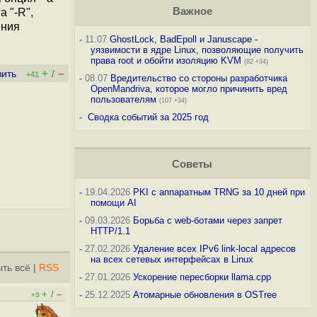
Важное
 "-R",
ения
-
11.07
GhostLock, BadEpoll и Januscape -
уязвимости в ядре Linux, позволяющие получить
права root и обойти изоляцию KVM
(82 +34)
+
–
вить
/
+41
-
08.07
Вредительство со стороны разработчика
OpenMandriva, которое могло причинить вред
пользователям
(107 +34)
-
Сводка событий за 2025 год
Советы
-
19.04.2026
PKI с аппаратным TRNG за 10 дней при
помощи AI
-
09.03.2026
Борьба с web-ботами через запрет
HTTP/1.1
-
27.02.2026
Удаление всех IPv6 link-local адресов
на всех сетевых интерфейсах в Linux
ть всё
|
RSS
-
27.01.2026
Ускорение пересборки llama.cpp
+
–
/
-
25.12.2025
Атомарные обновления в OSTree
+3