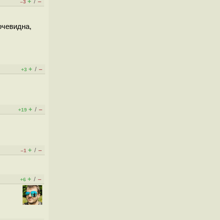
+
–
/
–3
очевидна,
+
–
/
+3
+
–
/
+19
+
–
/
–1
+
–
/
+6