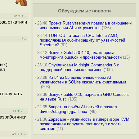
Обсуждаемые новости
+
–
/
+2
ова откатили
-
23:40
Проект Rust утвердил правила в отношении
использования AI-инструментов
(136)
-
23:14
TONTOU - атака на CPU Intel и AMD,
+
–
/
позволяющая обойти защиту от уязвимостей
Spectre v2
(61)
-
23:12
Выпуск Gotcha 0.4.10, платформы
мониторинга ошибок и производительности
(13)
мых)
-
23:10
Опубликован Midnight Commander 6 c
лел
поддержкой панельных плагинов
(100)
-
23:08
Из 54 из 55 выявленных через AI
уязвимостей в SQLite оказались фиктивными
(203)
ы получать
-
22:36
Выпуск uutils 0.10, варианта GNU Coreutils
на языке Rust
(105)
-
22:35
Запрет на приём AI-патчей в раздел
+
–
/
+1
drivers/staging ядра Linux
(49)
разработчики
-
21:36
Zapscape - уязвимость в гипервизоре KVM,
позволяющая получить root-доступ к хост-
системе
(11)
+
–
/
–1