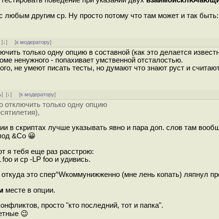
 с любым другим cp. Ну просто потому что там может и так быть:
]
[
↓
] [
к модератору
]
лючить только одну опцию в составной (как это делается извест
оме ненужного - попахивает умственной отсталостью.
го, не умеют писать тесты, но думают что знают руст и считаю
ь
]
[
↓
] [
к модератору
]
но отключить только одну опцию
есятилетия),
ции в скриптах лучше указывать явно и пара доп. слов там вооб
лод &Co 😀
т я тебя еще раз расстрою:
foo и cp -LP foo и удивись.
й откуда это спер^Wкоммунижженно (мне лень копать) ляпнул пр
м
месте в опции.
онфликтов, просто "кто последний, тот и папка".
етные 😉