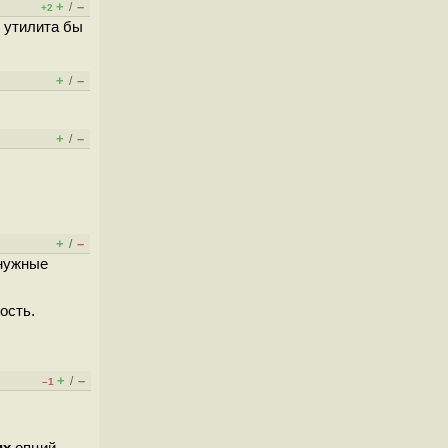
+
–
/
+2
 утилита бы
+
–
/
+
–
/
+
–
/
 нужные
ость.
+
–
/
–1
их
опций ...