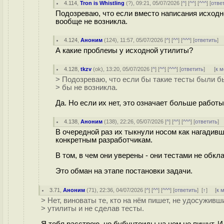
4.114
,
Tron is Whistling
(
?
), 09:21, 05/07/2026 [
^
] [
^^
] [
^^^
] [
отве
Подозреваю, что если вместо написания исходн
вообще не возникла.
4.124
,
Аноним
(
124
), 11:57, 05/07/2026 [
^
] [
^^
] [
^^^
] [
ответить
]
А какие проблеиы у исходной утилиты?
4.128
,
tkzv
(
ok
), 13:20, 05/07/2026 [
^
] [
^^
] [
^^^
] [
ответить
]
[
к 
> Подозреваю, что если бы такие тесты были б
> бы не возникла.
Да. Но если их нет, это означает больше работы
4.138
,
Аноним
(
138
), 22:26, 05/07/2026 [
^
] [
^^
] [
^^^
] [
ответить
]
В очередной раз их тыкнули носом как нагадивше
конкретным разработчикам.
В том, в чем они уверены - они тестами не обкл
Это обман на этапе постановки задачи.
3.71
,
Аноним
(
71
), 22:36, 04/07/2026 [
^
] [
^^
] [
^^^
] [
ответить
]
[
↑
] [
к 
> Нет, виноваты те, кто на нём пишет, не удосужив
> утилиты и не сделав тесты.
Я тебя расстрою, но бубунтоиды на нем не пишут. 