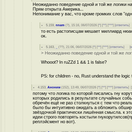
Неожиданно поведение одной и той же логики на
Прям открыта Америка...
Непонимание у вас, что кроме громких слов "од
5.159
,
nnam
(
?
), 15:16, 06/07/2026 [
^
] [
^^
] [
^^^
] [
ответить
]
то есть растописцам мешает миллиард нюа
ок.
5.163
,
_
(
??
), 21:06, 06/07/2026 [
^
] [
^^
] [
^^^
] [
ответить
]
[
> Неожиданно поведение одной и той же лог
Whooot? In ruZZd 1 && 1 is false?
PS: for children - no, Rust understand the logic
4.153
,
Аноним
(
152
), 13:49, 06/07/2026 [
^
] [
^^
] [
^^^
] [
ответить
]
[
потому что логика по которой писались гну кор
которых родились в результате случайных событ
обречён ещё не раз столкнуться с тем что реа
было бы интуитивно ожидать а обложить обшир
звёздочкой практически лишённая смысла. к эт
идеи строго повторять костыли гнукорутилсов(
реплэйсмент но вот).