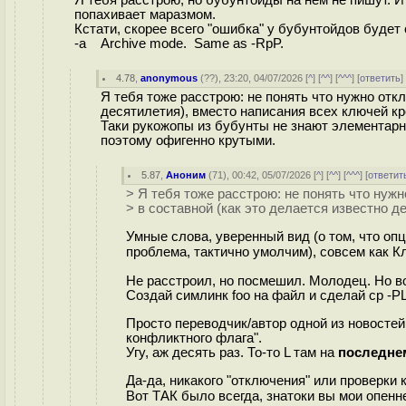
попахивает маразмом.
Кстати, скорее всего "ошибка" у бубунтойдов будет
-a Archive mode. Same as -RpP.
4.78
,
anonymous
(
??
), 23:20, 04/07/2026 [
^
] [
^^
] [
^^^
] [
ответить
Я тебя тоже расстрою: не понять что нужно отк
десятилетия), вместо написания всех ключей кр
Таки рукожопы из бубунты не знают элементарно
поэтому офигенно крутыми.
5.87
,
Аноним
(
71
), 00:42, 05/07/2026 [
^
] [
^^
] [
^^^
] [
ответит
> Я тебя тоже расстрою: не понять что нуж
> в составной (как это делается известно д
Умные слова, уверенный вид (о том, что оп
проблема, тактично умолчим), совсем как К
Не расстроил, но посмешил. Молодец. Но во
Создай симлинк foo на файл и сделай cp -PL 
Просто переводчик/автор одной из новосте
конфликтного флага".
Угу, аж десять раз. То-то L там на
последне
Да-да, никакого "отключения" или проверки к
Вот ТАК было всегда, знатоки вы мои опенн