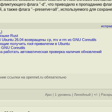
фликтующего флага "-d", что приводило к пропаданию флага
 а также флага "--preserve=all", используемого для сохран
испра
.
)
 языке Rust
 Ubuntu 26.04 возвращены cp, mv и rm из GNU Coreutils
яющие получить root-привилегии в Ubuntu
 GNU Coreutils
ала работать автоматическая проверка наличия обновлений
ние ссылки на opennet.ru обязательно
Ajax
|
1 уровень
|
Линейный
|
+/-
|
Раскры