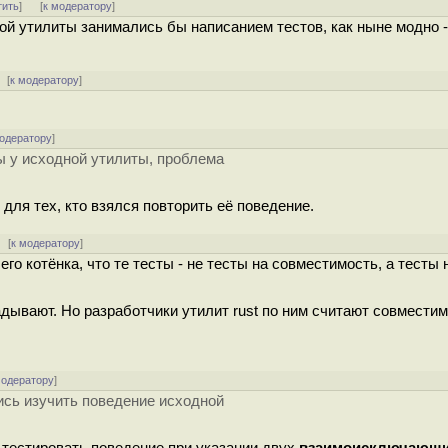
тить
]
[
к модератору
]
ой утилиты занимались бы написанием тестов, как ныне модно -
[
к модератору
]
модератору
]
ы у исходной утилиты, проблема
 для тех, кто взялся повторить её поведение.
[
к модератору
]
го котёнка, что те тесты - не тесты на совместимость, а тесты
адывают. Но разработчики утилит rust по ним считают совместим
модератору
]
шись изучить поведение исходной
И тестировать поведение при указании двух
взаимоисключающ