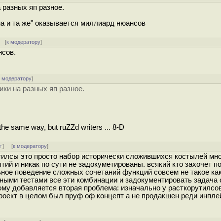
 разных яп разное.
на и та же" оказывается миллиард нюансов
[
к модератору
]
нсов.
к модератору
]
ики на разных яп разное.
 the same way, but ruZZd writers ... 8-D
↑
] [
к модератору
]
утилсы это просто набор исторически сложившихся костылей мно
ий и никак по сути не задокуметированы. всякий кто захочет п
льное поведение сложных сочетаний функций совсем не такое ка
ными тестами все эти комбинации и задокументировать задача 
ому добавляется вторая проблема: изначально у расткорутилсов
проект в целом был пруф оф концепт а не продакшен реди инпле