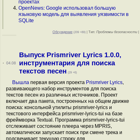
проектах
OpenNews: Google использовал большую
языковую модель для выявления уязвимости в
SQLite
Обсуждение
| Тип:
Проблемы безопасности
|
(209 +89)
Выпуск Prismriver Lyrics 1.0.0,
инструментария для поиска
·
04.08
текстов песен
(29 +6)
Вышла
первая версия проекта
Prismriver Lyrics
,
развивающего набор инструментов для поиска
текстов песен из различных источников. Проект
включает два пакета, построенных на общем движке
поиска: консольной утилиты prismriver-lyrics и
текстового интерфейса prismriver-lyrics-tui на базе
фреймворка Textual. Программа prismriver-lyrics-tui
отслеживает состояние плеера через MPRIS,
автоматически запускает поиск при смене трека и
подсвечивает текущую строку для