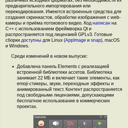
различных исходных форматах, без необходимости их
предварительного импортирования или
перекодирования. Имеются встроенные средства для
создания скринкастов, обработки изображения с web-
камеры и приёма потокового видео. Код
написан
на
C++ с использованием фреймворка Qt и
распространяется под лицензией GPLv3. Готовые
сборки
доступны
для Linux (
AppImage
и
snap
), macOS
и Windows.
Среди изменений в новом выпуске:
Добавлена панель Elements c реализацией
встроенной библиотеки ассетов. Библиотека
занимает 22 МБ и включает такие элементы, как
emoji-стикеры, звуки, переходные эффекты и
анимированный текст. Контент распространяется
под свободными лицензиями, допускающими
бесплатное использование в коммерческих
проектах.