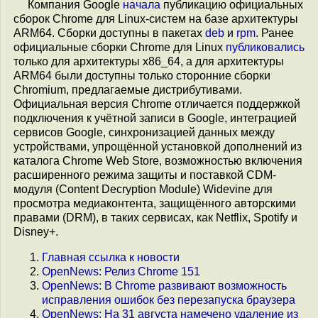
Компания Google
начала
публикацию официальных
сборок Chrome для Linux-систем на базе архитектуры
ARM64. Сборки доступны в пакетах
deb
и
rpm
. Ранее
официальные сборки Chrome для Linux
публиковались
только для архитектуры x86_64, а для архитектуры
ARM64 были доступны только сторонние сборки
Chromium, предлагаемые дистрибутивами.
Официальная версия Chrome отличается поддержкой
подключения к учётной записи в Google, интеграцией
сервисов Google, синхронизацией данных между
устройствами, упрощённой установкой дополнений из
каталога Chrome Web Store, возможностью включения
расширенного режима защиты и поставкой CDM-
модуля (Content Decryption Module) Widevine для
просмотра медиаконтента, защищённого авторскими
правами (DRM), в таких сервисах, как Netflix, Spotify и
Disney+.
Главная ссылка к новости
OpenNews: Релиз Chrome 151
OpenNews: В Chrome развивают возможность
исправления ошибок без перезапуска браузера
OpenNews: На 31 августа намечено удаление из