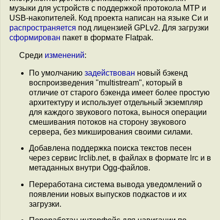
музыки для устройств с поддержкой протокола MTP и
USB-накопителей. Код проекта написан на языке Си и
распространяется
под лицензией GPLv2. Для загрузки
сформирован
пакет в формате Flatpak.
Среди
изменений
:
По умолчанию
задействован
новый бэкенд
воспроизведения "multistream", который в
отличие от старого бэкенда имеет более простую
архитектуру и использует отдельный экземпляр
для каждого звукового потока, вынося операции
смешивания потоков на сторону звукового
сервера, без микширования своими силами.
Добавлена поддержка поиска текстов песен
через сервис lrclib.net, в файлах в формате lrc и в
метаданных внутри Ogg-файлов.
Переработана система вывода уведомлений о
появлении новых выпусков подкастов и их
загрузки.