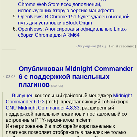
Chrome Web Store всех дополнений,
использующих вторую версию манифеста
OpenNews: В Chrome 151 будет удалён обходной
путь для установки uBlock Origin
OpenNews: Анонсированы официальные Linux-
сборки Chrome для ARM64
Обсуждение
| Тип:
К сведению
|
(38 +1)
Опубликован Midnight Commander
6 c поддержкой панельных
·
03.08
плагинов
(100 +30)
Выпущен
консольный файловый менеджер
Midnight
Commander 6.0.3
(mc6), представляющий собой форк
GNU Midnight Commander 4.8.33
, расширенный
поддержкой панельных плагинов и поставляемый со
встроенным PTY-терминалом mcterm.
Интегрированный в mc6 фреймворк панельных
плагинов позволяет отображать в панелях не только