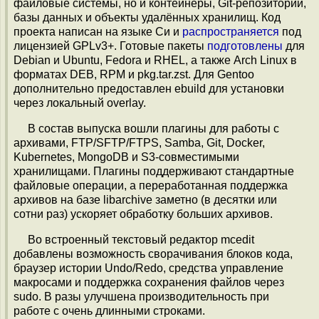
файловые системы, но и контейнеры, Git-репозитории,
базы данных и объекты удалённых хранилищ. Код
проекта написан на языке Си и
распространяется
под
лицензией GPLv3+. Готовые пакеты
подготовлены
для
Debian и Ubuntu, Fedora и RHEL, а также Arch Linux в
форматах DEB, RPM и pkg.tar.zst. Для Gentoo
дополнительно предоставлен ebuild для установки
через локальный overlay.
В состав выпуска вошли плагины для работы с
архивами, FTP/SFTP/FTPS, Samba, Git, Docker,
Kubernetes, MongoDB и S3-совместимыми
хранилищами. Плагины поддерживают стандартные
файловые операции, а переработанная поддержка
архивов на базе libarchive заметно (в десятки или
сотни раз) ускоряет обработку больших архивов.
Во встроенный текстовый редактор mcedit
добавлены возможность сворачивания блоков кода,
браузер истории Undo/Redo, средства управление
макросами и поддержка сохранения файлов через
sudo. В разы улучшена производительность при
работе с очень длинными строками.