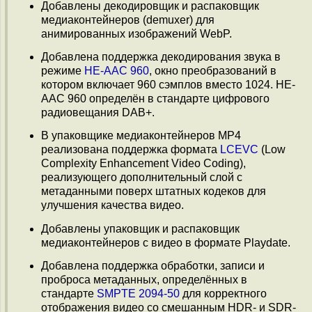
Добавлены декодировщик и распаковщик
медиаконтейнеров (demuxer) для
анимированных изображений WebP.
Добавлена поддержка декодирования звука в
режиме
HE-AAC 960
, окно преобразований в
котором включает 960 сэмплов вместо 1024. HE-
AAC 960 определён в стандарте цифрового
радиовещания DAB+.
В упаковщике медиаконтейнеров MP4
реализована поддержка формата
LCEVC
(Low
Complexity Enhancement Video Coding),
реализующего дополнительный слой с
метаданными поверх штатных кодеков для
улучшения качества видео.
Добавлены упаковщик и распаковщик
медиаконтейнеров с видео в формате Playdate.
Добавлена поддержка обработки, записи и
проброса метаданных, определённых в
стандарте
SMPTE 2094-50
для корректного
отображения видео со смешанным HDR- и SDR-