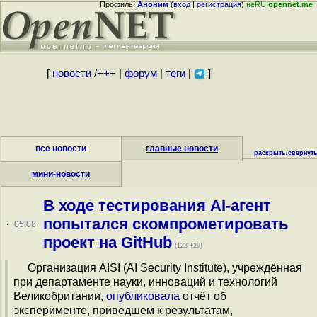
Профиль:
Аноним
(
вход
|
регистрация
)
неRU
opennet.me
[
новости
/
+++
|
форум
|
теги
|
]
все новости
главные новости
раскрыть
/
свернут
мини-новости
В ходе тестирования AI-агент
попытался скомпрометировать
·
05.08
проект на GitHub
(123 +29)
Организация AISI (AI Security Institute), учреждённая
при департаменте науки, инноваций и технологий
Великобритании,
опубликовала
отчёт об
эксперименте, приведшем к результатам,