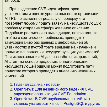
запроса.
При выделении CVE-идентификаторов
уязвимостям и оценке уровня опасности организация
MITRE не выполняет реальную проверку, что
позволяет любому подать заявку на несуществующую
проблему, отправив сфабрикованное описание.
Подобные реалистично выглядящие, но фиктивные
отчёты о критических проблемах, приводят к
замусориванию баз данных с информацией об
уязвимостях и пустой трате времени на изучение и
попытки исправления несуществующих уязвимостей.
При использовании AI для разработки исправлений,
AI-агент на основе предоставленного описания
несуществующей ошибки может подготовить патч,
принятие которого приведёт к внесению ненужных
изменений.
Главная ссылка к новости
OpenNews: Для независимого ведения CVE
учреждена организация CVE Foundation
OpenNews: В CVE опубликованы отчёты о
ложных уязвимостях в curl, PostgreSQL и других