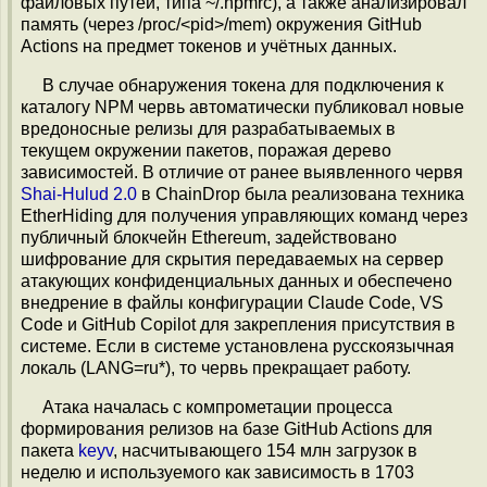
файловых путей, типа ~/.npmrc), а также анализировал
память (через /proc/<pid>/mem) окружения GitHub
Actions на предмет токенов и учётных данных.
В случае обнаружения токена для подключения к
каталогу NPM червь автоматически публиковал новые
вредоносные релизы для разрабатываемых в
текущем окружении пакетов, поражая дерево
зависимостей. В отличие от ранее выявленного червя
Shai-Hulud 2.0
в ChainDrop была реализована техника
EtherHiding для получения управляющих команд через
публичный блокчейн Ethereum, задействовано
шифрование для скрытия передаваемых на сервер
атакующих конфиденциальных данных и обеспечено
внедрение в файлы конфигурации Claude Code, VS
Code и GitHub Copilot для закрепления присутствия в
системе. Если в системе установлена русскоязычная
локаль (LANG=ru*), то червь прекращает работу.
Атака началась с компрометации процесса
формирования релизов на базе GitHub Actions для
пакета
keyv
, насчитывающего 154 млн загрузок в
неделю и используемого как зависимость в 1703