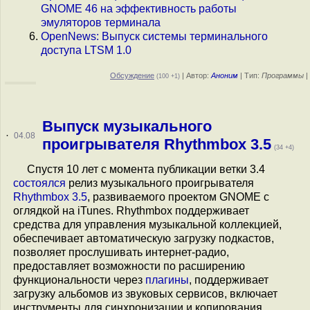
GNOME 46 на эффективность работы
эмуляторов терминала
OpenNews: Выпуск системы терминального
доступа LTSM 1.0
Обсуждение
| Автор:
Аноним
| Тип:
Программы
|
(100 +1)
Выпуск музыкального
·
04.08
проигрывателя Rhythmbox 3.5
(34 +4)
Спустя 10 лет с момента публикации ветки 3.4
состоялся
релиз музыкального проигрывателя
Rhythmbox 3.5
, развиваемого проектом GNOME с
оглядкой на iTunes. Rhythmbox поддерживает
средства для управления музыкальной коллекцией,
обеспечивает автоматическую загрузку подкастов,
позволяет прослушивать интернет-радио,
предоставляет возможности по расширению
функциональности через
плагины
, поддерживает
загрузку альбомов из звуковых сервисов, включает
инструменты для синхронизации и копирования