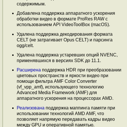
содержимым.
Добавлена поддержка аппаратного ускорения
обработки видео в формате ProRes RAW с
использованием API VideoToolBox (macOS).
Удалена поддержка декодирования формата
CELT (не затрагивает Opus CELT) и парсинга
ogg/celt.
Удалена поддержка устаревших опций NVENC,
применявшихся в версиях SDK до 11.1.
Расширена
поддержка HDR при преобразовании
цветовых пространств и яркости видео при
помощи фильтра AMF Color Converter
(vf_vpp_amf), использующего технологию
Advanced Media Framework (AMF) для
аппаратного ускорения на процессорах AMD.
Реализована
поддержка маппинга памяти при
использовании технологий AMD AMF, что
позволяет напрямую передавать кадры видео
между GPU и оперативной памятью.