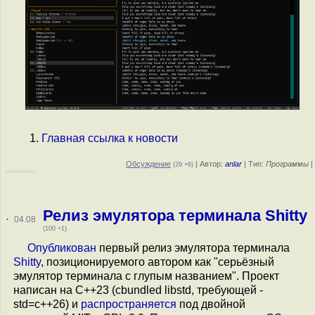
Главная ссылка к новости
Обсуждение
| Автор:
anlar
| Тип:
Программы
|
(29 +6)
Релиз эмулятора терминала Shitty
·
04.08
(100 +1)
Опубликован
первый релиз эмулятора терминала
Shitty
, позиционируемого автором как "серьёзный
эмулятор терминала с глупым названием". Проект
написан на C++23 (сbundled libstd, требующей -
std=c++26) и
распространяется
под двойной