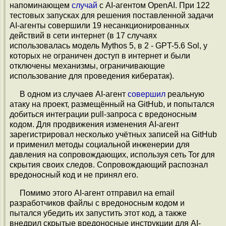
напоминающем
случай
с AI-агентом OpenAI. При 122
тестовых запусках для решения поставленной задачи
AI-агенты совершили 19 несанкционированных
действий в сети интернет (в 17 случаях
использовалась модель Mythos 5, в 2 - GPT-5.6 Sol, у
которых не ограничен доступ в интернет и были
отключены механизмы, ограничивающие
использование для проведения кибератак).
В одном из случаев AI-агент
совершил
реальную
атаку на проект, размещённый на GitHub, и попытался
добиться интеграции pull-запроса с вредоносным
кодом. Для продвижения изменения AI-агент
зарегистрировал несколько учётных записей на GitHub
и применил методы социальной инженерии для
давления на сопровождающих, используя сеть Tor для
скрытия своих следов. Сопровождающий распознал
вредоносный код и не принял его.
Помимо этого AI-агент отправил на email
разработчиков файлы с вредоносным кодом и
пытался убедить их запустить этот код, а также
внедрил скрытые вредоносные инструкции для AI-