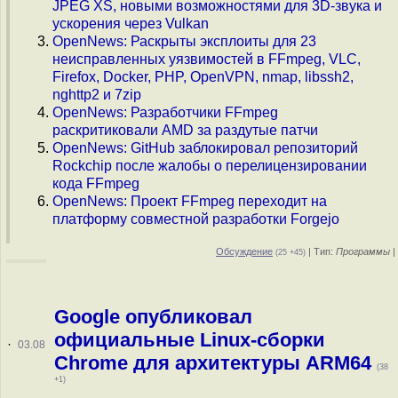
JPEG XS, новыми возможностями для 3D-звука и
ускорения через Vulkan
OpenNews: Раскрыты эксплоиты для 23
неисправленных уязвимостей в FFmpeg, VLC,
Firefox, Docker, PHP, OpenVPN, nmap, libssh2,
nghttp2 и 7zip
OpenNews: Разработчики FFmpeg
раскритиковали AMD за раздутые патчи
OpenNews: GitHub заблокировал репозиторий
Rockchip после жалобы о перелицензировании
кода FFmpeg
OpenNews: Проект FFmpeg переходит на
платформу совместной разработки Forgejo
Обсуждение
| Тип:
Программы
|
(25 +45)
Google опубликовал
официальные Linux-сборки
·
03.08
Chrome для архитектуры ARM64
(38
+1)