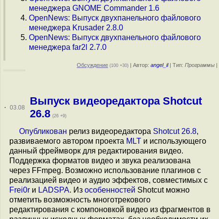
менеджера GNOME Commander 1.6
OpenNews: Выпуск двухпанельного файлового
менеджера Krusader 2.8.0
OpenNews: Выпуск двухпанельного файлового
менеджера far2l 2.7.0
Обсуждение
| Автор:
angel_il
| Тип:
Программы
|
(100 +30)
Выпуск видеоредактора Shotcut
·
03.08
26.8
(26 +9)
Опубликован
релиз видеоредактора
Shotcut 26.8
,
развиваемого автором проекта
MLT
и использующего
данный фреймворк для редактирования видео.
Поддержка форматов видео и звука реализована
через FFmpeg. Возможно использование плагинов с
реализацией видео и аудио эффектов, совместимых с
Frei0r
и
LADSPA
. Из
особенностей
Shotcut можно
отметить возможность многотрекового
редактирования с компоновкой видео из фрагментов в