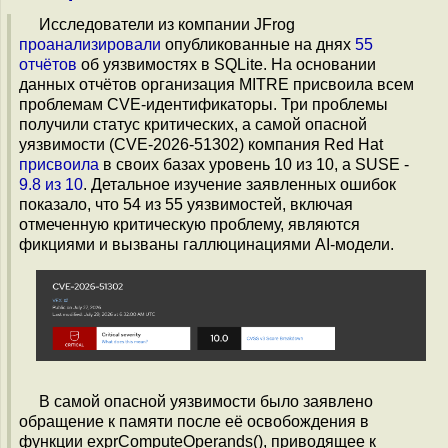
Исследователи из компании JFrog
проанализировали
опубликованные на днях
55
отчётов
об уязвимостях в SQLite. На основании
данных отчётов организация MITRE присвоила всем
проблемам CVE-идентификаторы. Три проблемы
получили статус критических, а самой опасной
уязвимости (CVE-2026-51302) компания Red Hat
присвоила
в своих базах уровень 10 из 10, а SUSE -
9.8 из 10
. Детальное изучение заявленных ошибок
показало, что 54 из 55 уязвимостей, включая
отмеченную критическую проблему, являются
фикциями и вызваны галлюцинациями AI-модели.
В самой опасной уязвимости было заявлено
обращение к памяти после её освобождения в
функции exprComputeOperands(), приводящее к