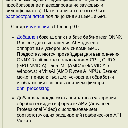
преобразование и декодирование звуковых и
видеоформатов). Пакет написан на языке Си и
распространяется
под лицензиями LGPL и GPL.
Среди
изменений
в FFmpeg 9.0:
Добавлен
бэкенд onnx на базе библиотеки ONNX
Runtime для выполнения AI-моделей с
аппаратным ускорением силами GPU.
Предоставляются провайдеры для выполнения
ONNX Runtime с использованием CPU, CUDA
(GPU NVIDIA), DirectML (AMD/Intel/NVIDIA в
Windows) и VitisAI (AMD Ryzen AI NPU). Бэкенд
может применяться для ускорения обработки
изображений с использованием фильтра
dnn_processing
.
Добавлена поддержка аппаратного ускорения
обработки видео в формате APV (Advanced
Professional Video) c использованием
соответствующих расширений графического API
Vulkan.