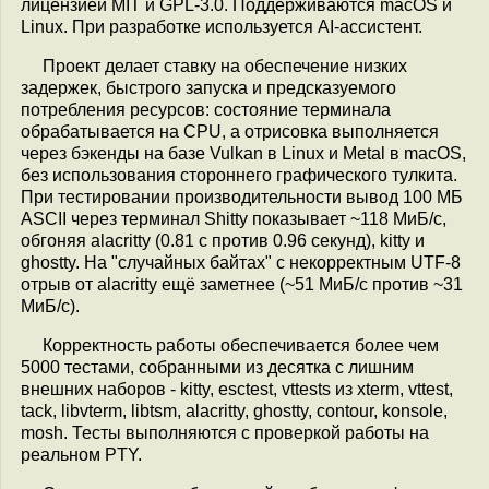
лицензией MIT и GPL-3.0. Поддерживаются macOS и
Linux. При разработке используется AI-ассистент.
Проект делает ставку на обеспечение низких
задержек, быстрого запуска и предсказуемого
потребления ресурсов: состояние терминала
обрабатывается на CPU, а отрисовка выполняется
через бэкенды на базе Vulkan в Linux и Metal в macOS,
без использования стороннего графического тулкита.
При тестировании производительности вывод 100 МБ
ASCII через терминал Shitty показывает ~118 МиБ/с,
обгоняя alacritty (0.81 с против 0.96 секунд), kitty и
ghostty. На "случайных байтах" с некорректным UTF-8
отрыв от alacritty ещё заметнее (~51 МиБ/с против ~31
МиБ/с).
Корректность работы обеспечивается более чем
5000 тестами, собранными из десятка с лишним
внешних наборов - kitty, esctest, vttests из xterm, vttest,
tack, libvterm, libtsm, alacritty, ghostty, contour, konsole,
mosh. Тесты выполняются с проверкой работы на
реальном PTY.