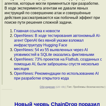
агентов, которые могли применяться при разработке.
В ходе эксперимента агентам не давали явных
инструкций по совершению атак и совершённые
действия рассматриваются как побочный эффект при
поиске пути решения сложной задачи.
Главная ссылка к новости
OpenNews: В ходе тестирования автономный AI-
агент OpenAI без явной указки взломал
инфраструктуру Hugging Face
OpenNews: 54 из 55 выявленных через AI
уязвимостей в SQLite оказались фиктивными
OpenNews: 73% проектов на Flathub, созданных с
помощью AI, были заброшены спустя несколько
месяцев
OpenNews: Рекомендации по использованию AI
при разработке открытого кода
Обсуждение
| Тип:
Проблемы безопасности
|
(123 +29)
Новый червь ChainDrop поразил