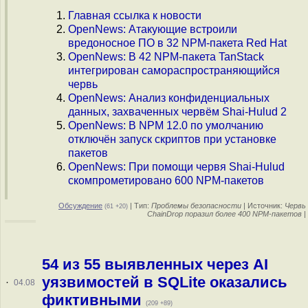
Главная ссылка к новости
OpenNews: Атакующие встроили
вредоносное ПО в 32 NPM-пакета Red Hat
OpenNews: В 42 NPM-пакета TanStack
интегрирован самораспространяющийся
червь
OpenNews: Анализ конфиденциальных
данных, захваченных червём Shai-Hulud 2
OpenNews: В NPM 12.0 по умолчанию
отключён запуск скриптов при установке
пакетов
OpenNews: При помощи червя Shai-Hulud
скомпрометировано 600 NPM-пакетов
Обсуждение
| Тип:
Проблемы безопасности
| Источник:
Червь
(61 +20)
ChainDrop поразил более 400 NPM-пакетов
|
54 из 55 выявленных через AI
уязвимостей в SQLite оказались
·
04.08
фиктивными
(209 +89)