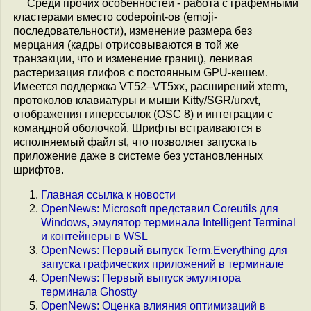
Среди прочих особенностей - работа с графемными
кластерами вместо codepoint-ов (emoji-
последовательности), изменение размера без
мерцания (кадры отрисовываются в той же
транзакции, что и изменение границ), ленивая
растеризация глифов с постоянным GPU-кешем.
Имеется поддержка VT52–VT5xx, расширений xterm,
протоколов клавиатуры и мыши Kitty/SGR/urxvt,
отображения гиперссылок (OSC 8) и интеграции с
командной оболочкой. Шрифты встраиваются в
исполняемый файл st, что позволяет запускать
приложение даже в системе без установленных
шрифтов.
Главная ссылка к новости
OpenNews: Microsoft представил Coreutils для
Windows, эмулятор терминала Intelligent Terminal
и контейнеры в WSL
OpenNews: Первый выпуск Term.Everything для
запуска графических приложений в терминале
OpenNews: Первый выпуск эмулятора
терминала Ghostty
OpenNews: Оценка влияния оптимизаций в