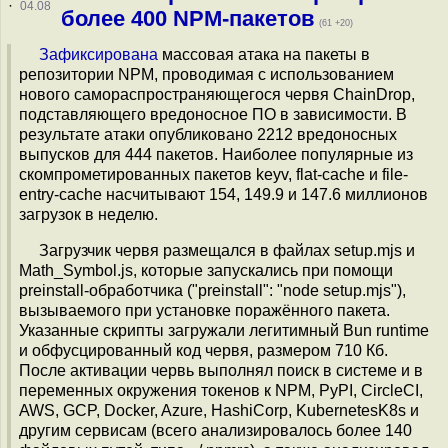
·
04.08
более 400 NPM-пакетов
(61 +20)
Зафиксирована
массовая атака на пакеты в
репозитории NPM, проводимая с использованием
нового самораспространяющегося червя ChainDrop,
подставляющего вредоносное ПО в зависимости. В
результате атаки опубликовано 2212 вредоносных
выпусков для 444 пакетов. Наиболее популярные из
скомпрометированных пакетов keyv, flat-cache и file-
entry-cache насчитывают 154, 149.9 и 147.6 миллионов
загрузок в неделю.
Загрузчик червя размещался в файлах setup.mjs и
Math_Symbol.js, которые запускались при помощи
preinstall-обработчика ("preinstall": "node setup.mjs"),
вызываемого при установке поражённого пакета.
Указанные скрипты загружали легитимный Bun runtime
и обфусцированный код червя, размером 710 Кб.
После активации червь выполнял поиск в системе и в
переменных окружения токенов к NPM, PyPI, CircleCI,
AWS, GCP, Docker, Azure, HashiCorp, KubernetesK8s и
другим сервисам (всего анализировалось более 140