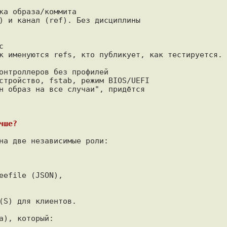
ка образа/коммита

) и канал (ref). Без дисциплины



к именуются refs, кто публикует, как тестируется.

онтроллеров без профилей

стройство, fstab, режим BIOS/UEFI

н образ на все случаи", придётся

чше?
на две независимые роли:

efile (JSON),

(S) для клиентов.

), который:
