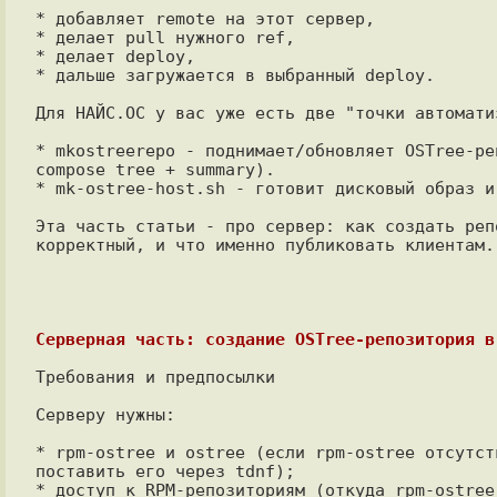
* добавляет remote на этот сервер,

* делает pull нужного ref,

* делает deploy,

* дальше загружается в выбранный deploy.

Для НАЙС.ОС у вас уже есть две "точки автомати
* mkostreerepo - поднимает/обновляет OSTree-ре
compose tree + summary).

* mk-ostree-host.sh - готовит дисковый образ и
Эта часть статьи - про сервер: как создать реп
корректный, и что именно публиковать клиентам.

Серверная часть: создание OSTree-репозитория в
Требования и предпосылки

Серверу нужны:

* rpm-ostree и ostree (если rpm-ostree отсутст
поставить его через tdnf);

* доступ к RPM-репозиториям (откуда rpm-ostree