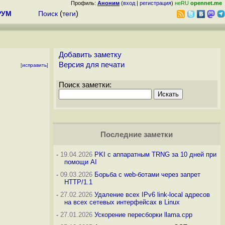
Профиль:
Аноним
(
вход
|
регистрация
)
неRU
opennet.me
РУМ
Поиск
(
теги
)
Добавить заметку
Версия для печати
[
исправить
]
Поиск заметки:
Последние заметки
-
19.04.2026
PKI с аппаратным TRNG за 10 дней при
помощи AI
-
09.03.2026
Борьба с web-ботами через запрет
HTTP/1.1
-
27.02.2026
Удаление всех IPv6 link-local адресов
на всех сетевых интерфейсах в Linux
-
27.01.2026
Ускорение пересборки llama.cpp