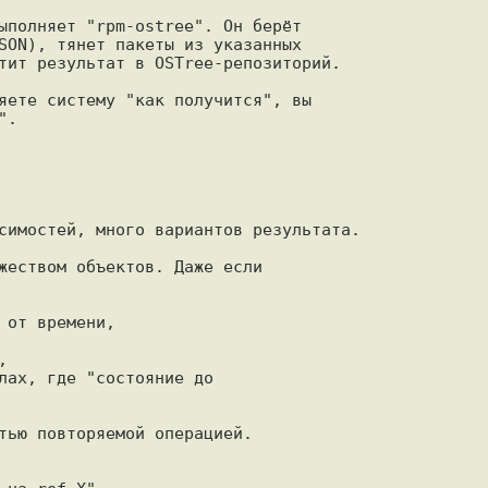
ыполняет "rpm-ostree". Он берёт

SON), тянет пакеты из указанных

тит результат в OSTree-репозиторий.

яете систему "как получится", вы

.

симостей, много вариантов результата.

жеством объектов. Даже если

от времени,



лах, где "состояние до

тью повторяемой операцией.
