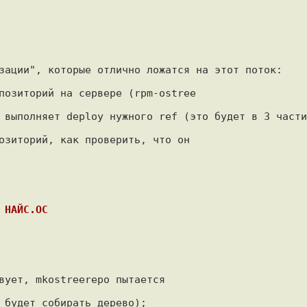
зации", которые отлично ложатся на этот поток:

позиторий на сервере (rpm-ostree

 выполняет deploy нужного ref (это будет в 3 части)
озиторий, как проверить, что он

 НАЙС.ОС
вует, mkostreerepo пытается

 будет собирать дерево);
