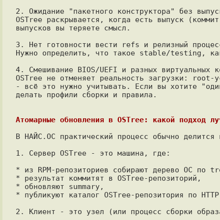
2. Ожидание "пакетного конструктора" без выпус
OSTree раскрывается, когда есть выпуск (коммит
выпусков вы теряете смысл.

3. Нет готовности вести refs и релизный процесс
Нужно определить, что такое stable/testing, ка
4. Смешивание BIOS/UEFI и разных виртуальных к
OSTree не отменяет реальность загрузки: root-у
- всё это нужно учитывать. Если вы хотите "оди
делать профили сборки и правила.

Атомарные обновления в OSTree: какой подход лу
В НАЙС.ОС практический процесс обычно делится 
1. Сервер OSTree - это машина, где:

* из RPM-репозиториев собирают дерево ОС по tre
* результат коммитят в OSTree-репозиторий,

* обновляют summary,

* публикуют каталог OSTree-репозитория по HTTP
2. Клиент - это узел (или процесс сборки образа