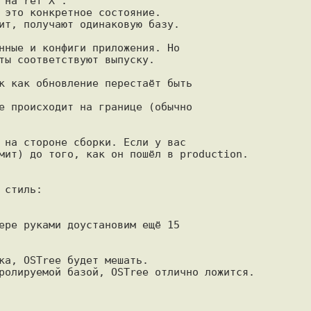
на ref X".

 это конкретное состояние.

ит, получают одинаковую базу.

нные и конфиги приложения. Но

ты соответствуют выпуску.

к как обновление перестаёт быть

е происходит на границе (обычно

 на стороне сборки. Если у вас

мит) до того, как он пошёл в production.

стиль:

ере руками доустановим ещё 15

ка, OSTree будет мешать.

ролируемой базой, OSTree отлично ложится.
