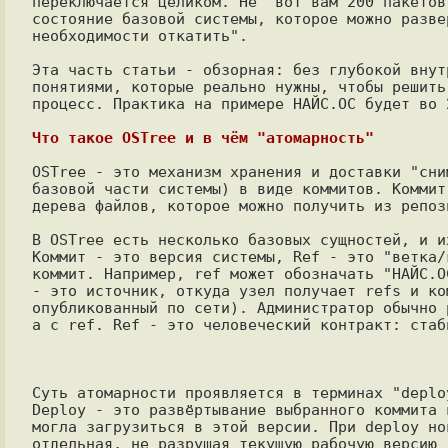
переключается целиком. Не "вот вам 200 пакетов
состояние базовой системы, которое можно разве
необходимости откатить".

Эта часть статьи - обзорная: без глубокой внут
понятиями, которые реально нужны, чтобы решить
процесс. Практика на примере НАЙС.ОС будет во 2
Что такое OSTree и в чём "атомарность"
OSTree - это механизм хранения и доставки "сни
базовой части системы) в виде коммитов. Коммит
дерева файлов, которое можно получить из репоз
В OSTree есть несколько базовых сущностей, и и
Коммит - это версия системы, Ref - это "ветка/
коммит. Например, ref может обозначать "НАЙС.О
- это источник, откуда узел получает refs и ко
опубликованный по сети). Администратор обычно 
а с ref. Ref - это человеческий контракт: стаб
Суть атомарности проявляется в терминах "deploy
Deploy - это развёртывание выбранного коммита 
могла загрузиться в этой версии. При deploy но
отдельная, не разрушая текущую рабочую версию "