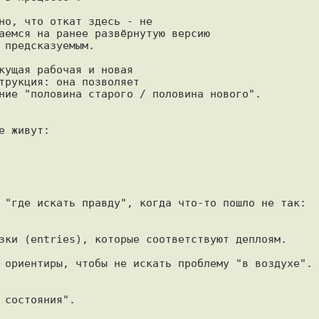
но, что откат здесь - не

аемся на ранее развёрнутую версию

предсказуемым.

кущая рабочая и новая

трукция: она позволяет

ние "половина старого / половина нового".

 живут:

 "где искать правду", когда что-то пошло не так:

зки (entries), которые соответствуют деплоям.

 ориентиры, чтобы не искать проблему "в воздухе".

состояния".
