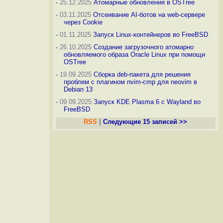
-
25.12.2025
Атомарные обновления в OSTree
-
03.11.2025
Отсеивание AI-ботов на web-сервере
через Cookie
-
01.11.2025
Запуск Linux-контейнеров во FreeBSD
-
26.10.2025
Создание загрузочного атомарно
обновляемого образа Oracle Linux при помощи
OSTree
-
19.09.2025
Сборка deb-пакета для решения
проблем с плагином nvim-cmp для neovim в
Debian 13
-
09.09.2025
Запуск KDE Plasma 6 с Wayland во
FreeBSD
RSS
|
Следующие 15 записей >>