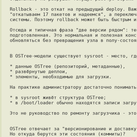
Rollback - это откат на предыдущий deploy. Важ
"откатываем 17 пакетов и надеемся", а переключ
системы. Поэтому rollback может быть быстрым и 
Отсюда и типичная фраза "две версии рядом": те
подготовленная. Это нормальная и полезная конс
обновляться без превращения узла в полу-состоя
В OSTree-модели существует sysroot - место, где
* данные OSTree (репозиторий, метаданные),

* развёрнутые деплои,

* элементы, необходимые для загрузки.

На практике администратору достаточно понимать
* в sysroot живёт структура OSTree;

* в /boot/loader обычно находятся записи загру
Это не руководство по ремонту загрузчика - это
OSTree отвечает за "версионирование и доставку 
Но откуда берутся эти состояния (коммиты)?
