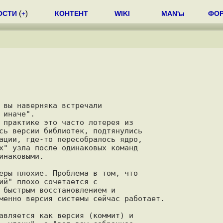
ОСТИ
(
+
)
КОНТЕНТ
WIKI
MAN'ы
ФО
 вы наверняка встречали

иначе".

 практике это часто лотерея из

сь версии библиотек, подтянулись

ации, где-то пересобралось ядро,

х" узла после одинаковых команд

наковыми.

еры плохие. Проблема в том, что

ий" плохо сочетается с

 быстрым восстановлением и

менно версия системы сейчас работает.

авляется как версия (коммит) и
