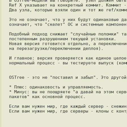
В OSTree-модели вы говорите: "узел должен быть 
Ref X указывает на конкретный коммит. Коммит -
Два узла, которые взяли один и тот же ref/комм
Это не означает, что у них будут одинаковые да
означает, что "скелет" ОС и системные компонен
Подобный подход снижает "случайные поломки" та
постепенным разрушением текущей установки.

Новая версия готовится отдельно, а переключени
на перезагрузке/переключении деплоя).

И главное: версия проверяется как единое целое
нормальный процесс - вы тестируете выпуск (ком
OSTree - это не "поставил и забыл". Это другой 
* Плюс: одинаковость и управляемость.

* Минус: вы не поощряете "а давай на этом серв
пакетов" как основной процесс.

Если вам нужен мир, где каждый сервер - снежин
Если вам нужен мир, где серверы - клоны с конт