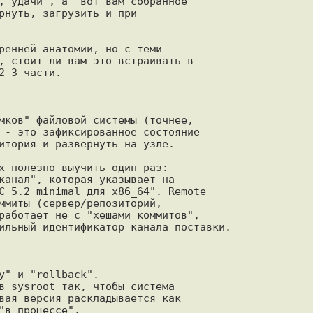
, удачи", а "вот вам собранное

рнуть, загрузить и при

ренней анатомии, но с теми

, стоит ли вам это встраивать в

-3 части.

мков" файловой системы (точнее,

 - это зафиксированное состояние

итория и развернуть на узле.

х полезно выучить один раз:

канал", которая указывает на

С 5.2 minimal для x86_64". Remote

ммиты (сервер/репозиторий,

работает не с "хешами коммитов",

ильный идентификатор канала поставки.

" и "rollback".

в sysroot так, чтобы система

вая версия раскладывается как

в процессе".
