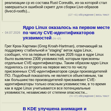
реализации cp из состава Rust Coreutils, из-за которой стал
завершаться ошибкой скрипт для сборки Live-образов
(livecd-rootfs)...
обсуждение
|
весь текст
(127 +41)
Ядро Linux оказалось на первом месте
по числу CVE-идентификаторов
·
04.07.2026
уязвимостей
(74 +27)
Грег Кроа-Хартман (Greg Kroah-Hartman), отвечающий за
поддержку стабильной и "staging" веток ядра Linux,
сообщил, что за первые 6 месяцев 2026 года в ядре Linux
было выявлено 2308 уязвимостей, которым присвоены
отдельные CVE-идентификаторы. Таким образом ядро Linux
поднялось со второго на первое место по числу
присвоенных CVE-идентификаторов среди производителей
ПО. Подобный показатель не является объективным, так
как большинство производителей присваивают CVE-
идентификаторы только опасным уязвимостям, в то время
как в ядре Linux учитываются все потенциальные
уязвимости, независимо от степени опасности...
обсуждение
|
весь текст
(74 +27)
В KDE улучшена анимация и