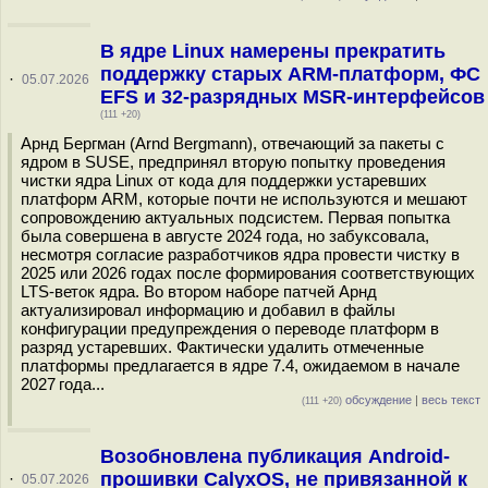
В ядре Linux намерены прекратить
поддержку старых ARM-платформ, ФС
·
05.07.2026
EFS и 32-разрядных MSR-интерфейсов
(111 +20)
Арнд Бергман (Arnd Bergmann), отвечающий за пакеты с
ядром в SUSE, предпринял вторую попытку проведения
чистки ядра Linux от кода для поддержки устаревших
платформ ARM, которые почти не используются и мешают
сопровождению актуальных подсистем. Первая попытка
была совершена в августе 2024 года, но забуксовала,
несмотря согласие разработчиков ядра провести чистку в
2025 или 2026 годах после формирования соответствующих
LTS-веток ядра. Во втором наборе патчей Арнд
актуализировал информацию и добавил в файлы
конфигурации предупреждения о переводе платформ в
разряд устаревших. Фактически удалить отмеченные
платформы предлагается в ядре 7.4, ожидаемом в начале
2027 года...
обсуждение
|
весь текст
(111 +20)
Возобновлена публикация Android-
прошивки CalyxOS, не привязанной к
·
05.07.2026