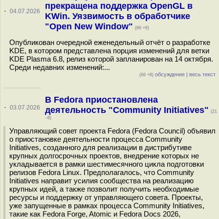
прекращена поддержка OpenGL в
·
04.07.2026
KWin. Уязвимость в обработчике
"Open New Window"
(66 +8)
Опубликован очередной еженедельный отчёт о разработке
KDE, в котором представлена порция изменений для ветки
KDE Plasma 6.8, релиз которой запланирован на 14 октября.
Среди недавних изменений:...
обсуждение
|
весь текст
(66 +8)
В Fedora приостановлена
·
03.07.2026
деятельность "Community Initiatives"
(21
–8)
Управляющий совет проекта Fedora (Fedora Council) объявил
о приостановке деятельности процесса Community
Initiatives, созданного для реализации в дистрибутиве
крупных долгосрочных проектов, внедрение которых не
укладывается в рамки шестимесячного цикла подготовки
релизов Fedora Linux. Предполагалось, что Community
Initiatives направит усилия сообщества на реализацию
крупных идей, а также позволит получить необходимые
ресурсы и поддержку от управляющего совета. Проекты,
уже запущенные в рамках процесса Community Initiatives,
такие как Fedora Forge, Atomic и Fedora Docs 2026,