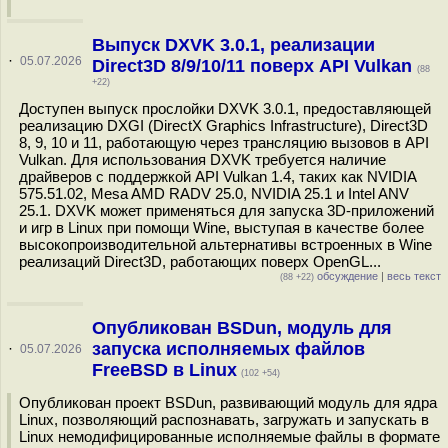
Выпуск DXVK 3.0.1, реализации
·
05.07.2026
Direct3D 8/9/10/11 поверх API Vulkan
(88
+22)
Доступен выпуск прослойки DXVK 3.0.1, предоставляющей
реализацию DXGI (DirectX Graphics Infrastructure), Direct3D
8, 9, 10 и 11, работающую через трансляцию вызовов в API
Vulkan. Для использования DXVK требуется наличие
драйверов с поддержкой API Vulkan 1.4, таких как NVIDIA
575.51.02, Mesa AMD RADV 25.0, NVIDIA 25.1 и Intel ANV
25.1. DXVK может применяться для запуска 3D-приложений
и игр в Linux при помощи Wine, выступая в качестве более
высокопроизводительной альтернативы встроенных в Wine
реализаций Direct3D, работающих поверх OpenGL...
обсуждение
|
весь текст
(88 +22)
Опубликован BSDun, модуль для
запуска исполняемых файлов
·
05.07.2026
FreeBSD в Linux
(102 +54)
Опубликован проект BSDun, развивающий модуль для ядра
Linux, позволяющий распознавать, загружать и запускать в
Linux немодифицированные исполняемые файлы в формате