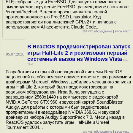
ELF, собранные для FreeBSD. Для запуска применяется
эмулируемое окружение FreeBSD, размещаемое в каталоге
/compat/freebsd. В целом проект является полной
противоположностью FreeBSD Linuxulator. Код
распространяется под лицензией GPLv2+ и написан с
использованием AI-ассистента Claude Code...
обсуждение
|
весь текст
(102 +54)
В ReactOS продемонстрирован запуск
игры Half-Life 2 и реализован первый
·
05.07.2026
системный вызов из Windows Vista
(101
+61)
Разработчики открытой операционной системы ReactOS,
нацеленной на обеспечение совместимости с программами и
драйверами Microsoft Windows, добились успешного запуска
игры Half-Life 2, который был продемонстрирован на
реальном оборудовании. Игра была запущена с
разрешением 2560x1440 на компьютере с видеокартой
NVIDIA GeForce GTX 960 и звуковой картой SoundBlaster
Audigy, для работы с которыми был задействован
проприетарный видеодрайвер NVIDIA 368.61 и звуковой
драйвер из набора Audigy SupportPack 7.0. Месяц назад в
ReactOS удалось запустить игры Half-Life и Unreal
Tournament 2004...
обсуждение
|
весь текст
(101 +61)