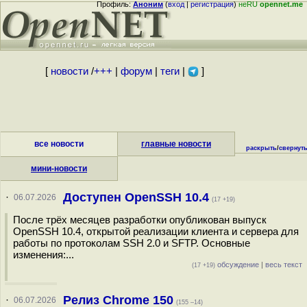
Профиль:
Аноним
(
вход
|
регистрация
)
неRU
opennet.me
[
новости
/
+++
|
форум
|
теги
|
]
все новости
главные новости
раскрыть
/
свернут
мини-новости
Доступен OpenSSH 10.4
·
06.07.2026
(17 +19)
После трёх месяцев разработки опубликован выпуск
OpenSSH 10.4, открытой реализации клиента и сервера для
работы по протоколам SSH 2.0 и SFTP. Основные
изменения:...
обсуждение
|
весь текст
(17 +19)
Релиз Chrome 150
·
06.07.2026
(155 –14)