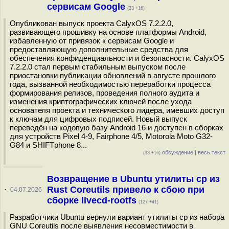
сервисам Google
(33 +16)
Опубликован выпуск проекта CalyxOS 7.2.2.0,
развивающего прошивку на основе платформы Android,
избавленную от привязок к сервисам Google и
предоставляющую дополнительные средства для
обеспечения конфиденциальности и безопасности. CalyxOS
7.2.2.0 стал первым стабильным выпуском после
приостановки публикации обновлений в августе прошлого
года, вызванной необходимостью переработки процесса
формирования релизов, проведения полного аудита и
изменения криптографических ключей после ухода
основателя проекта и технического лидера, имевших доступ
к ключам для цифровых подписей. Новый выпуск
переведён на кодовую базу Android 16 и доступен в сборках
для устройств Pixel 4-9, Fairphone 4/5, Motorola Moto G32-
G84 и SHIFTphone 8...
обсуждение
|
весь текст
(33 +16)
Возвращение в Ubuntu утилиты cp из
Rust Coreutils привело к сбою при
·
04.07.2026
сборке livecd-rootfs
(127 +41)
Разработчики Ubuntu вернули вариант утилиты cp из набора
GNU Coreutils после выявления несовместимости в