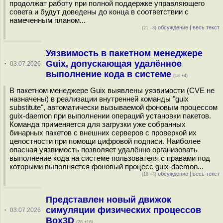
продолжат работу при полной поддержке управляющего
совета и будут доведены до конца в соответствии с
намеченным планом...
обсуждение
|
весь текст
(21 –8)
Уязвимость в пакетном менеджере
Guix, допускающая удалённое
·
03.07.2026
выполнение кода в системе
(18 +4)
В пакетном менеджере Guix выявлены уязвимости (CVE не
назначены) в реализации внутренней команды "guix
substitute", автоматически вызываемой фоновым процессом
guix-daemon при выполнении операций установки пакетов.
Команда применяется для загрузки уже собранных
бинарных пакетов с внешних серверов с проверкой их
целостности при помощи цифровой подписи. Наиболее
опасная уязвимость позволяет удалённо организовать
выполнение кода на системе пользователя с правами под
которыми выполняется фоновый процесс guix-daemon...
обсуждение
|
весь текст
(18 +4)
Представлен новый движок
симуляции физических процессов
·
03.07.2026
Box3D
(28 +16)