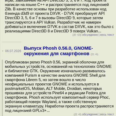
игры, завязанные на API Direct3D 3, 5, 6 и 7. Код проекта
написан на языке C++ и распространяется под лицензией
Zlib. В качестве основы при разработке использован код
бэкенда d3d9 от проекта DXVK - D7VK преобразует API
Direct3D 3, 5, 6 и 7 в вызовы Direct3D 9, которые затем
транслируются в API Vulkan. Разработчик не намерен
добиваться включения D7VK в состав DXVK, как это было с
реализациями Direct3D 8 и Direct3D 9 поверх Vulkan...
обсуждение
|
весь текст
(35 +23)
Выпуск Phosh 0.56.0, GNOME-
·
06.07.2026
окружения для смартфонов
(22 +6)
Опубликован релиз Phosh 0.56, экранной оболочки для
мобильных устройств, основанной на технологиях GNOME
и библиотеке GTK. Окружение изначально развивалось
компанией Purism в качестве аналога GNOME Shell для
смартфона Librem 5, но затем вошло в число
неофициальных проектов GNOME и используется в
postmarketOS, Mobian, ALT Mobile, Droidian, некоторых
прошивках для устройств Pine64 и редакции Fedora для
смартфонов. Phosh использует композитный сервер Phoc,
работающий поверх Wayland, а также собственную
экранную клавиатуру. Наработки проекта распространяются
под лицензией GPLv3+...
обсуждение
|
весь текст
(22 +6)