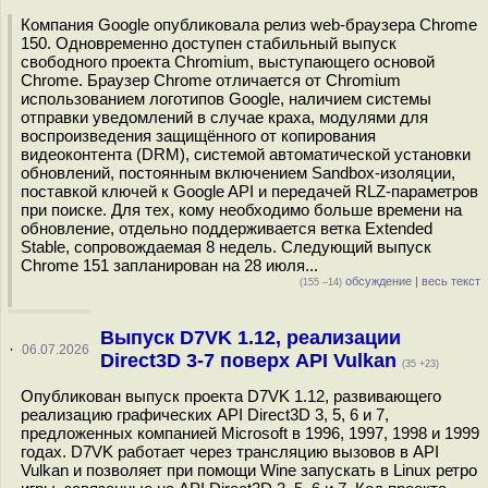
Компания Google опубликовала релиз web-браузера Chrome
150. Одновременно доступен стабильный выпуск
свободного проекта Chromium, выступающего основой
Chrome. Браузер Chrome отличается от Chromium
использованием логотипов Google, наличием системы
отправки уведомлений в случае краха, модулями для
воспроизведения защищённого от копирования
видеоконтента (DRM), системой автоматической установки
обновлений, постоянным включением Sandbox-изоляции,
поставкой ключей к Google API и передачей RLZ-параметров
при поиске. Для тех, кому необходимо больше времени на
обновление, отдельно поддерживается ветка Extended
Stable, сопровождаемая 8 недель. Следующий выпуск
Chrome 151 запланирован на 28 июля...
обсуждение
|
весь текст
(155 –14)
Выпуск D7VK 1.12, реализации
·
06.07.2026
Direct3D 3-7 поверх API Vulkan
(35 +23)
Опубликован выпуск проекта D7VK 1.12, развивающего
реализацию графических API Direct3D 3, 5, 6 и 7,
предложенных компанией Microsoft в 1996, 1997, 1998 и 1999
годах. D7VK работает через трансляцию вызовов в API
Vulkan и позволяет при помощи Wine запускать в Linux ретро